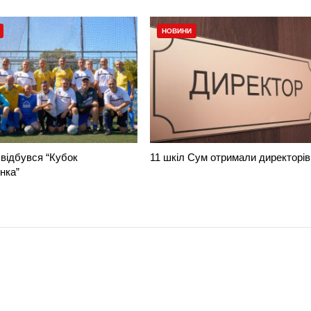
НОВИНИ
відбувся “Кубок
11 шкіл Сум отримали директорів
нка”