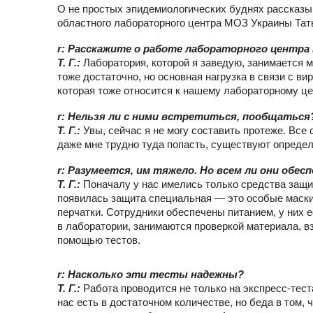
О не простых эпидемиологических буднях рассказы
областного лабораторного центра МОЗ Украины Та
r: Расскажите о работе лабораторного центра 
Т. Г.:
Лаборатория, которой я заведую, занимается 
тоже достаточно, но основная нагрузка в связи с в
которая тоже относится к нашему лабораторному це
r: Нельзя ли с ними встретиться, пообщаться
Т. Г.:
Увы, сейчас я не могу составить протеже. Все
даже мне трудно туда попасть, существуют опреде
r: Разумеется, им тяжело. Но всем ли они обес
Т. Г.:
Поначалу у нас имелись только средства защи
появилась защита специальная — это особые маски,
перчатки. Сотрудники обеспечены питанием, у них 
в лаборатории, занимаются проверкой материала, вз
помощью тестов.
r: Насколько эти тесты надежны?
Т. Г.:
Работа проводится не только на экспресс-тест
нас есть в достаточном количестве, но беда в том,