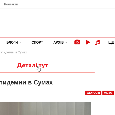
»
Контакти
БЛОГИ
СПОРТ
АРХІВ
ЩЕ
б эпидемии в Сумах
эпидемии в Сумах
ЗДОРОВ'Я
МІСТО