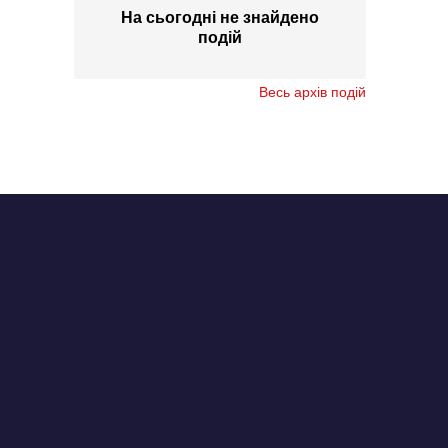
На сьогодні не знайдено
подій
Весь архів подій