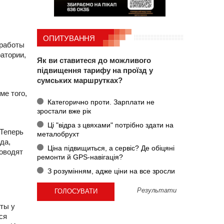
ОПИТУВАННЯ
 работы
ратории,
Як ви ставитеся до можливого
підвищення тарифу на проїзд у
сумських маршрутках?
ме того,
Категорично проти. Зарплати не
зростали вже рік
Ці "відра з цвяхами" потрібно здати на
 Теперь
металобрухт
да,
Ціна підвищиться, а сервіс? Де обіцяні
роводят
ремонти й GPS-навігація?
З розумінням, адже ціни на все зросли
Результати
сты у
ся