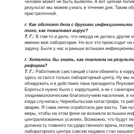
человек может не быть выявлен. А вот цепная поли
результат мы можем узнать в течение дня. Таким об
пристрелочной.
r: Как обстоят дела с другими инфекционным
того, как пожаловал вирус?
Т. Г.:
В том-то и дело, что никуда не делись другие
именно моя лаборатория. Но все это происходит на
задачу. Были у нас и раньше вспышки инфекционных
r: Хотелось бы знать, как повлияла на резуль
реформа?
Т. Г.:
Работников санстанций стали обвинять в кор
здесь остался только лабораторный центр. Ну мы 
обнаружить и в действиях пана президента Янукович
Бороться нужно было с коррупцией, а не с санитар
эпидемиологическим благополучием населения, в на
когда случилась Чернобыльская катастрофа, то ра
аварии. Я сама лично отработала две вахты. Там ну
меры, чтобы на этом фоне не возникли вспышки ин
централизованных усилиях. Возможно, что будут пе
должность главного государственного врача, потому
лабораторного центра совсем недавно стал называ