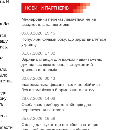
ти. И
НОВИНИ ПАРТНЕРІВ
Міжнародний переказ ламається не на
р до
швидкості, а на підготовці
05.08.2026, 15:45
тся
Популярні фільми року: що зараз дивляться
нашу
українці
ись.
31.07.2026, 17:32
ии
Зарядна станція для важких навантажень:
дім під час відключень, інструменти й
али,
тривала автономія
было
30.07.2026, 00:43
тства.
Екстремальна фіксація: коли не обійтися
без алюмінієвого й армованого скотчу
едь
ону
28.07.2026, 14:08
ть
Особливості вибору контейнерів для
перевезення вантажів
дена
25.07.2026, 16:59
о
Стільці для кухні: що потрібно знати про
бласти.
них, щоб не помилитися з вибором