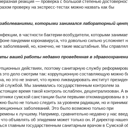
меразная реакция — проверка с большой степенью достовернос
разом проверку на экспресс-тестах можно назвать как бы
и заболеваниями, которыми занимался лабораторный цент
 инфекции, в частности бактерии-возбудители, которыми занимае
 фоне пандемии коронавируса, что довольно сильно усложняет 
 заболеваний, но, конечно, не такие масштабные. Мы справлял
таты вашей работы недавно проведенная в здравоохранен
рупционных действиях, поэтому санитарную службу реформиров
на это дело смотрим так: коррупционную составляющую можно 
а, но это не значит, что нужно ликвидировать институт президен
ной службой. Мы занимались государственным контролем за
стоящее время такой контроль ослаблен, децентрализован. А в
ботники сумской санстанции были первыми откомандированы в з
жно было не только следить за уровнем радиации, но и принима
фекционных заболеваний. Это было возможно только при
ремены к лучшему. Например, сравнительно недавно у нас вве
 что объявлять об эпидемии может только он. И директор нашег
ться главным государственным санитарным врачом в Сумской о