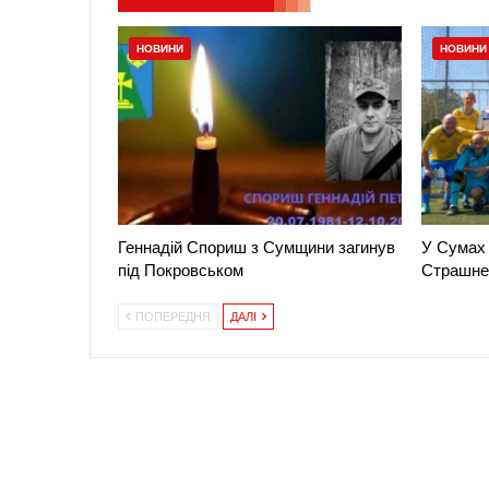
НОВИНИ
НОВИНИ
Геннадій Спориш з Сумщини загинув
У Сумах 
під Покровськом
Страшне
ПОПЕРЕДНЯ
ДАЛІ