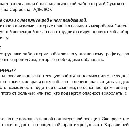
вает заведующая бактериологической лабораторией Сумского
тьяна Сергеевна ГАДЕЛЮК
в связи с нагрянувшей к нам пандемией.
микроорганизмами, которые принято называть микробами. Здесь
ирусной инфекцией легла на сотрудников вирусологической лабо
нтру.
?
 сотрудники лаборатории работают по уплотненному графику, кро
ленные процедуры, которые необходимо соблюдать.
печены?
ты, рассчитанные на текущую работу, пандемию никто не ждал.
 не такие, как врачи носят обычно, специальная защитная одеж
есть возможность видеться с семьями, но основное время они п
ятого от больных или тех, кто подвергся опасности заболеть, с
ах, но и с помощью цепной полимеразной реакции. Экспресс-те
 что они не дают стопроцентной гарантии результата. Заразивший