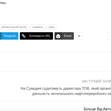
ены.
й лабораторний центр
сумщина
сумы
Telegram
Копіювати URL
Email
НАСТУПНИЙ ЗАП
На Сумщині судитимуть директора ТОВ, який органі
діяльність нелегального нафтопереробного з
Більше Від Авт