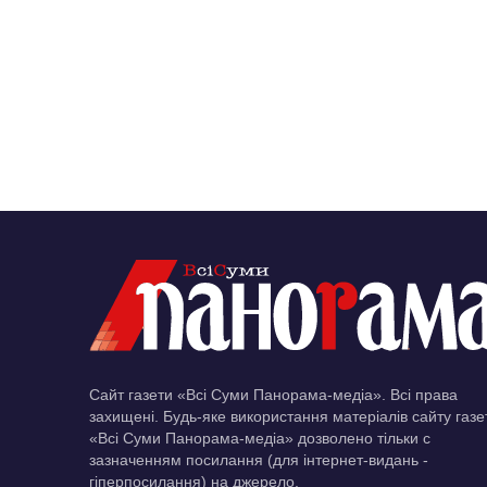
Сайт газети «Всі Суми Панорама-медіа». Всі права
захищені. Будь-яке використання матеріалів сайту газе
«Всі Суми Панорама-медіа» дозволено тільки c
зазначенням посилання (для інтернет-видань -
гіперпосилання) на джерело.