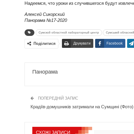
Надеемся, что уроки из случившегося будут извлеч
Алексей Сикорский
Панорама №17-2020
Сумской областной лабораторный центр
Сумський обласни
Поділитися
Друкувати
Facebook
Панорама
ПОПЕРЕДНІЙ ЗАПИС
Крадіїв-домушників затримали на Сумщині (Фото)
СХОЖІ ЗАПИСИ