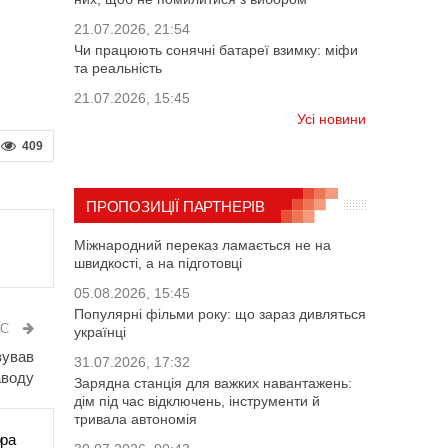
21.07.2026, 21:54
Чи працюють сонячні батареї взимку: міфи
та реальність
21.07.2026, 15:45
Усі новини
409
ПРОПОЗИЦІЇ ПАРТНЕРІВ
Міжнародний переказ ламається не на
швидкості, а на підготовці
05.08.2026, 15:45
Популярні фільми року: що зараз дивляться
ИС
українці
зував
31.07.2026, 17:32
аводу
Зарядна станція для важких навантажень:
дім під час відключень, інструменти й
тривала автономія
ора