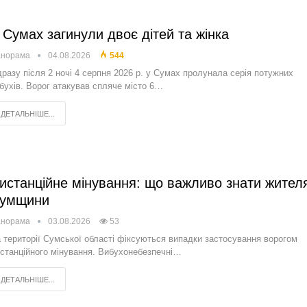
 Сумах загинули двоє дітей та жінка
анорама
04.08.2026
544
разу після 2 ночі 4 серпня 2026 р. у Сумах пролунала серія потужних
бухів. Ворог атакував спляче місто 6…
ДЕТАЛЬНІШЕ...
истанційне мінування: що важливо знати жител
умщини
анорама
03.08.2026
53
 території Сумської області фіксуються випадки застосування ворогом
станційного мінування. Вибухонебезпечні…
ДЕТАЛЬНІШЕ...