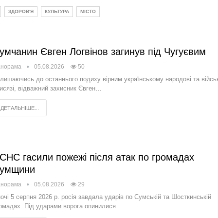
ЗДОРОВ'Я
КУЛЬТУРА
МІСТО
умчанин Євген Логвінов загинув під Чугуєвим
анорама
05.08.2026
50
лишаючись до останнього подиху вірним українському народові та війсь
исязі, відважний захисник Євген…
ДЕТАЛЬНІШЕ...
СНС гасили пожежі після атак по громадах
умщини
анорама
05.08.2026
29
очі 5 серпня 2026 р. росія завдала ударів по Сумській та Шосткинській
омадах. Під ударами ворога опинилися…