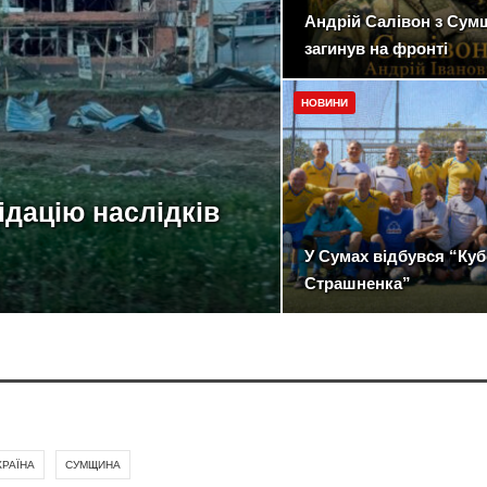
Андрій Салівон з Сум
загинув на фронті
НОВИНИ
ідацію наслідків
У Сумах відбувся “Ку
Страшненка”
КРАЇНА
СУМЩИНА