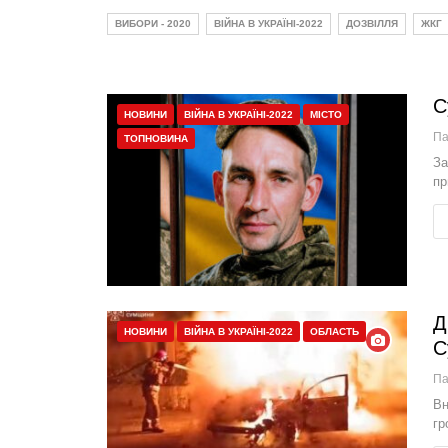
ВИБОРИ - 2020
ВІЙНА В УКРАЇНІ-2022
ДОЗВІЛЛЯ
ЖКГ
С
НОВИНИ
ВІЙНА В УКРАЇНІ-2022
МІСТО
П
ТОПНОВИНА
За
пр
Д
НОВИНИ
ВІЙНА В УКРАЇНІ-2022
ОБЛАСТЬ
С
П
Вн
гр