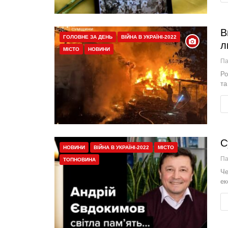
В
ГОЛОВНЕ ЗА ДЕНЬ
ВІЙНА В УКРАЇНІ-2022
л
МІСТО
НОВИНИ
П
Ро
та
С
НОВИНИ
ВІЙНА В УКРАЇНІ-2022
МІСТО
П
ТОПНОВИНА
Че
ек