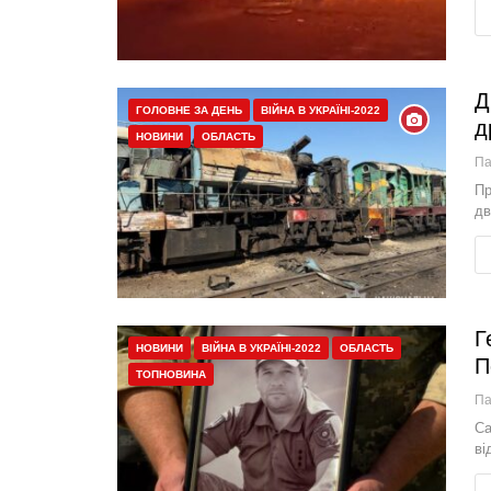
Д
ГОЛОВНЕ ЗА ДЕНЬ
ВІЙНА В УКРАЇНІ-2022
д
НОВИНИ
ОБЛАСТЬ
П
Пр
дв
Г
НОВИНИ
ВІЙНА В УКРАЇНІ-2022
ОБЛАСТЬ
П
ТОПНОВИНА
П
Са
ві