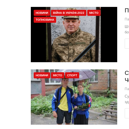
П
НОВИНИ
ВІЙНА В УКРАЇНІ-2022
МІСТО
П
ТОПНОВИНА
Шт
бо
С
НОВИНИ
МІСТО
СПОРТ
Ч
П
Су
зд