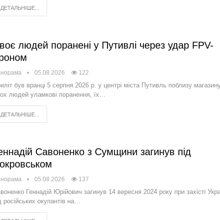
ДЕТАЛЬНІШЕ...
воє людей поранені у Путивлі через удар FPV-
роном
анорама
05.08.2026
122
иліт був вранці 5 серпня 2026 р. у центрі міста Путивль поблизу магазину
ох людей уламкові поранення, їх…
ДЕТАЛЬНІШЕ...
еннадій Савоненко з Сумщини загинув під
окровськом
анорама
05.08.2026
137
воненко Геннадій Юрійович загинув 14 вересня 2024 року при захісті Укр
д російських окупантів на…