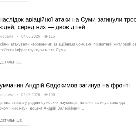
наслідок авіаційної атаки на Суми загинули тро
юдей, серед них — двоє дітей
анорама
04.08.2026
115
сіяни атакували керованими авіаційними бомбами приватний житловий с
 об’єкти інфраструктури міста Суми…
ДЕТАЛЬНІШЕ...
умчанин Андрій Євдокимов загинув на фронті
анорама
04.08.2026
190
ргова втрата у родині сумських науковців: на війні загинув кандидат
ономічних наук, доцент Андрій Валерійович…
ДЕТАЛЬНІШЕ...