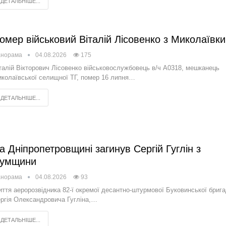
ДЕТАЛЬНІШЕ...
омер військовий Віталій Лісовенко з Миколаївки
анорама
04.08.2026
175
талій Вікторович Лісовенко військовослужбовець в/ч А0318, мешканець
колаївської селищної ТГ, помер 16 липня…
ДЕТАЛЬНІШЕ...
а Дніпропетровщині загинув Сергій Гуглін з
умщини
анорама
04.08.2026
93
ття аеророзвідника 82-ї окремої десантно-штурмової Буковинської бриг
ргія Олександровича Гугліна,…
ДЕТАЛЬНІШЕ...