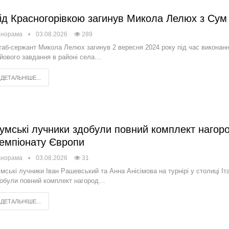
ід Красногорівкою загинув Микола Лелюх з Сум
анорама
03.08.2026
289
аб-сержант Микола Лелюх загинув 2 вересня 2024 року під час виконан
йового завдання в районі села…
ДЕТАЛЬНІШЕ...
умські лучники здобули повний комплект нагор
емпіонату Європи
анорама
03.08.2026
31
мські лучники Іван Рашевський та Анна Анісімова на турнірі у столиці Іта
обули повний комплект нагород…
ДЕТАЛЬНІШЕ...