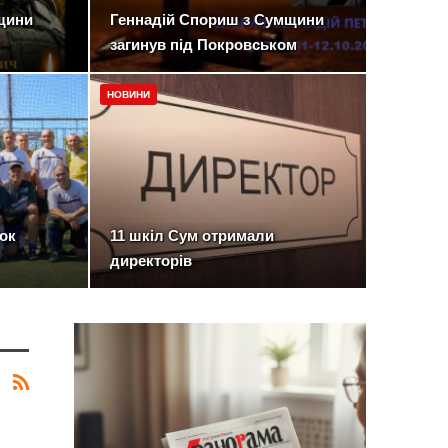
щини
Геннадій Спориш з Сумщини
загинув під Покровськом
НОВИНИ
бок
11 шкіл Сум отримали
директорів