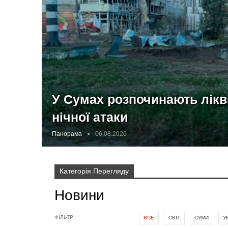
У Сумах розпочинають лікв
нічної атаки
Панорама
06.08.2026
Категорія Перегляду
Новини
ФІЛЬТР:
ВСЕ
СВІТ
СУМИ
У