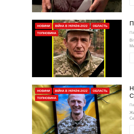
П
НОВИНИ
ВІЙНА В УКРАЇНІ-2022
ОБЛАСТЬ
П
ТОПНОВИНА
Ві
Ми
Н
НОВИНИ
ВІЙНА В УКРАЇНІ-2022
ОБЛАСТЬ
С
ТОПНОВИНА
П
Жи
Се