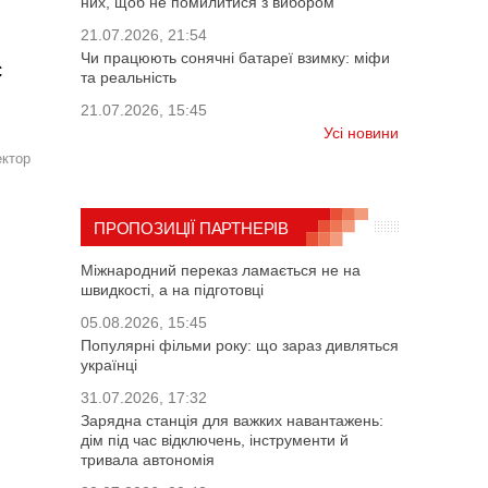
них, щоб не помилитися з вибором
21.07.2026, 21:54
Чи працюють сонячні батареї взимку: міфи
є
та реальність
21.07.2026, 15:45
Усі новини
ектор
ПРОПОЗИЦІЇ ПАРТНЕРІВ
Міжнародний переказ ламається не на
швидкості, а на підготовці
05.08.2026, 15:45
Популярні фільми року: що зараз дивляться
українці
31.07.2026, 17:32
Зарядна станція для важких навантажень:
дім під час відключень, інструменти й
тривала автономія