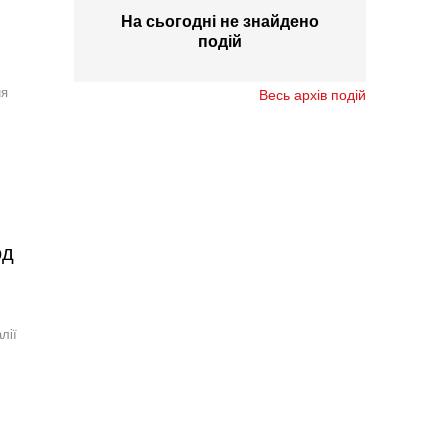
На сьогодні не знайдено
подій
ня
Весь архів подій
од
лії