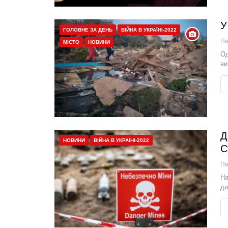
У
ГОЛОВНЕ ЗА ДЕНЬ
ВІЙНА В УКРАЇНІ-2022
П
МІСТО
НОВИНИ
Од
ви
Д
НОВИНИ
ВІЙНА В УКРАЇНІ-2022
С
П
На
ди