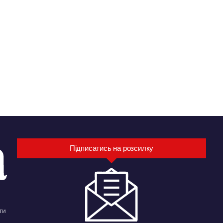
Підписатись на розсилку
ти