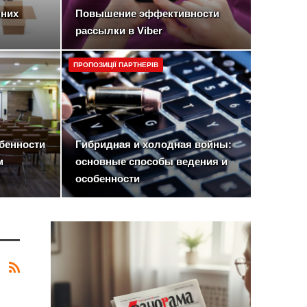
нних
Повышение эффективности
рассылки в Viber
ПРОПОЗИЦІЇ ПАРТНЕРІВ
бенности
Гибридная и холодная войны:
м
основные способы ведения и
особенности