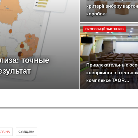
критерії вибору карто
коробок
ПРОПОЗИЦІЇ ПАРТНЕРІВ
лиза: точные
Привлекательные осо
езультат
коворкинга в отельно
комплексе TAOR…
КРАЇНА
СУМЩИНА