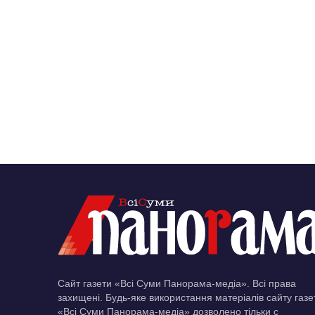
Сайт газети «Всі Суми Панорама-медіа». Всі права
захищені. Будь-яке використання матеріалів сайту газе
«Всі Суми Панорама-медіа» дозволено тільки c