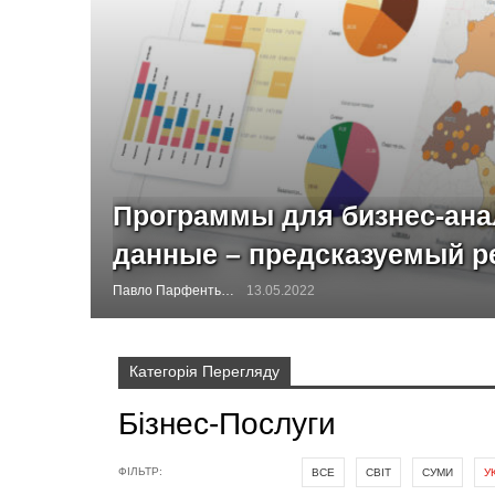
Программы для бизнес-ана
данные – предсказуемый р
Павло Парфентьєв
13.05.2022
Категорія Перегляду
Бізнес-Послуги
ФІЛЬТР:
ВСЕ
СВІТ
СУМИ
У