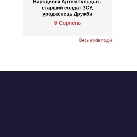
Народився Артем Гульцьо -
старший солдат ЗСУ,
уродженець Дружби
9 Серпень
Весь архів подій