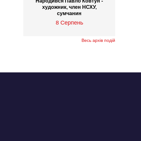
Народився Павло Ковтун -
художник, член НСХУ,
сумчанин
8 Серпень
Весь архів подій