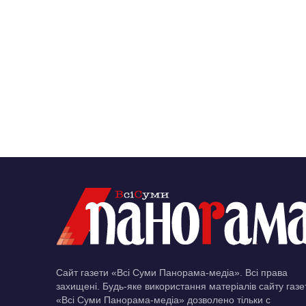
Сайт газети «Всі Суми Панорама-медіа». Всі права
захищені. Будь-яке використання матеріалів сайту газе
«Всі Суми Панорама-медіа» дозволено тільки c