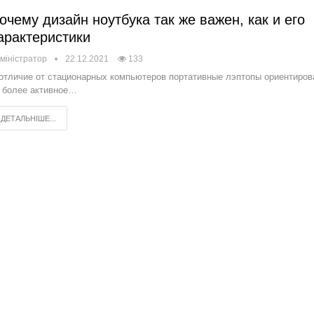
очему дизайн ноутбука так же важен, как и его
арактеристики
міністратор
22.12.2021
133
отличие от стационарных компьютеров портативные лэптопы ориентиро
 более активное…
ДЕТАЛЬНІШЕ...