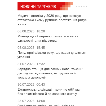
НОВИНИ ПАРТНЕРІВ
Медичні аналізи у 2026 році: що показує
статистика і чому рутинне обстеження рятує
життя
06.08.2026, 18:28
Міжнародний переказ ламається не на
швидкості, а на підготовці
05.08.2026, 15:45
Популярні фільми року: що зараз дивляться
українці
31.07.2026, 17:32
Зарядна станція для важких навантажень:
дім під час відключень, інструменти й
тривала автономія
30.07.2026, 00:43
Екстремальна фіксація: коли не обійтися
без алюмінієвого й армованого скотчу
28.07.2026, 14:08
Особливості вибору контейнерів для