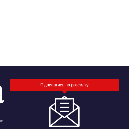
Підписатись на розсилку
ти