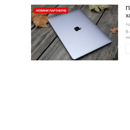
П
НОВИНИ ПАРТНЕРІВ
х
Ад
В 
на