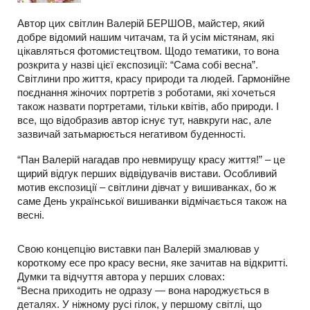
Автор цих світлин Валерій БЕРШОВ, майстер, який
добре відомий нашим читачам, та й усім містянам, які
цікавляться фотомистецтвом. Щодо тематики, то вона
розкрита у назві цієї експозиції: “Сама собі весна”.
Світлини про життя, красу природи та людей. Гармонійне
поєднання жіночих портретів з роботами, які хочеться
також назвати портретами, тільки квітів, або природи. І
все, що відобразив автор існує тут, навкруги нас, але
зазвичай затьмарюється негативом буденності.
“Пан Валерій нагадав про невмирущу красу життя!” – це
щирий відгук перших відвідувачів вистави. Особливий
мотив експозиції – світлини дівчат у вишиванках, бо ж
саме День української вишиванки відмічається також на
весні.
Свою концепцію виставки пан Валерій змалював у
короткому есе про красу весни, яке зачитав на відкритті.
Думки та відчуття автора у перших словах:
“Весна приходить не одразу — вона народжується в
деталях. У ніжному русі гілок, у першому світлі, що