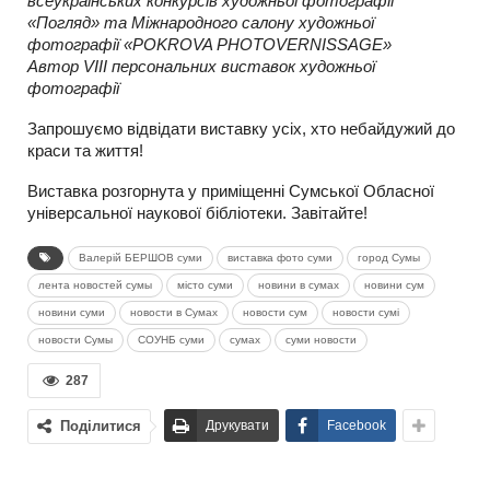
всеукраїнських конкурсів художньої фотографії
«Погляд» та Міжнародного салону художньої
фотографії «POKROVA PHOTOVERNISSAGE»
Автор VIII персональних виставок художньої
фотографії
Запрошуємо відвідати виставку усіх, хто небайдужий до
краси та життя!
Виставка розгорнута у приміщенні Сумської Обласної
універсальної наукової бібліотеки. Завітайте!
Валерій БЕРШОВ суми
виставка фото суми
город Сумы
лента новостей сумы
місто суми
новини в сумах
новини сум
новини суми
новости в Сумах
новости сум
новости сумі
новости Сумы
СОУНБ суми
сумах
суми новости
287
Поділитися
Друкувати
Facebook