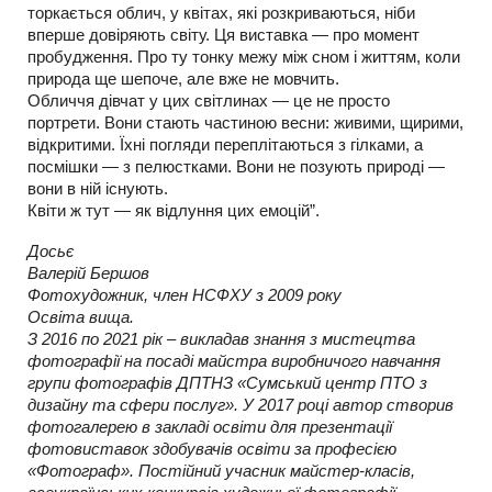
торкається облич, у квітах, які розкриваються, ніби
вперше довіряють світу. Ця виставка — про момент
пробудження. Про ту тонку межу між сном і життям, коли
природа ще шепоче, але вже не мовчить.
Обличчя дівчат у цих світлинах — це не просто
портрети. Вони стають частиною весни: живими, щирими,
відкритими. Їхні погляди переплітаються з гілками, а
посмішки — з пелюстками. Вони не позують природі —
вони в ній існують.
Квіти ж тут — як відлуння цих емоцій”.
Досьє
Валерій Бершов
Фотохудожник, член НСФХУ з 2009 року
Освіта вища.
З 2016 по 2021 рік – викладав знання з мистецтва
фотографії на посаді майстра виробничого навчання
групи фотографів ДПТНЗ «Сумський центр ПТО з
дизайну та сфери послуг». У 2017 році автор створив
фотогалерею в закладі освіти для презентації
фотовиставок здобувачів освіти за професією
«Фотограф». Постійний учасник майстер-класів,