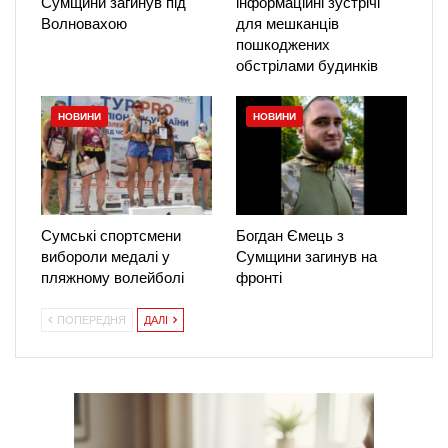
Сумщини загинув під
інформаційні зустрічі
Волновахою
для мешканців
пошкоджених
обстрілами будинків
НОВИНИ
НОВИНИ
Сумські спортсмени
Богдан Ємець з
вибороли медалі у
Сумщини загинув на
пляжному волейболі
фронті
ПОПЕРЕДНЯ
ДАЛІ