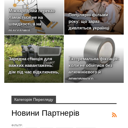
Міжнародний переказ
Популярні фільми
ламається не на
року: що зараз
швидкості, а на
дивляться українці
підготовці
Зарядна станція для
Екстремальна фіксація:
важких навантажень:
коли не обійтися без
дім під час відключень,
алюмінієвого й
…
армованого…
Категорія Перегляду
Новини Партнерів
ФІЛЬТР: