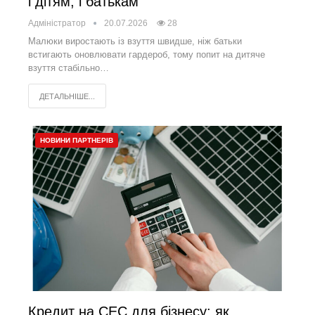
і дітям, і батькам
Адміністратор
20.07.2026
28
Малюки виростають із взуття швидше, ніж батьки
встигають оновлювати гардероб, тому попит на дитяче
взуття стабільно…
ДЕТАЛЬНІШЕ...
НОВИНИ ПАРТНЕРІВ
Кредит на СЕС для бізнесу: як