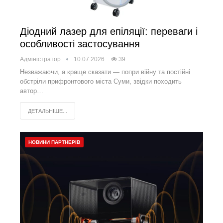
Діодний лазер для епіляції: переваги і
особливості застосування
Адміністратор
10.07.2026
39
Незважаючи, а краще сказати — попри війну та постійні
обстріли прифронтового міста Суми, звідки походить
автор…
ДЕТАЛЬНІШЕ...
НОВИНИ ПАРТНЕРІВ