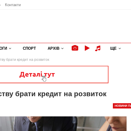
»
Контакти
ОГИ
СПОРТ
АРХІВ
ЩЕ
тву брати кредит на розвиток
тву брати кредит на розвиток
НОВИНИ П