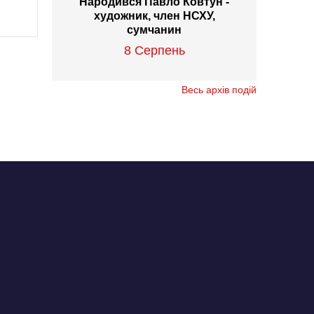
Народився Павло Ковтун -
художник, член НСХУ,
сумчанин
8 Серпень
Весь архів подій