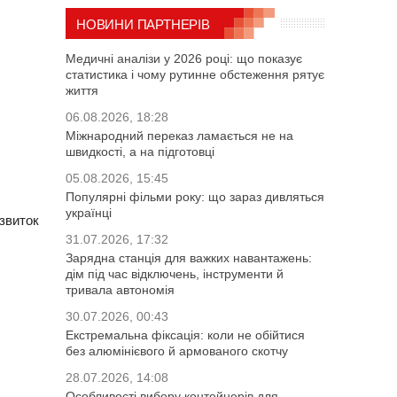
НОВИНИ ПАРТНЕРІВ
Медичні аналізи у 2026 році: що показує
статистика і чому рутинне обстеження рятує
життя
06.08.2026, 18:28
Міжнародний переказ ламається не на
швидкості, а на підготовці
05.08.2026, 15:45
Популярні фільми року: що зараз дивляться
українці
озвиток
31.07.2026, 17:32
Зарядна станція для важких навантажень:
дім під час відключень, інструменти й
тривала автономія
30.07.2026, 00:43
Екстремальна фіксація: коли не обійтися
без алюмінієвого й армованого скотчу
28.07.2026, 14:08
Особливості вибору контейнерів для