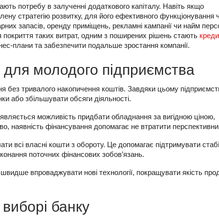
вають потребу в залученні додаткового капіталу. Навіть якщо
лену стратегію розвитку, для його ефективного функціонування 
них запасів, оренду приміщень, рекламні кампанії чи найм перс
я покриття таких витрат, одним з поширених рішень стають
креди
нес-плани та забезпечити подальше зростання компанії.
у для молодого підприємства
ня без тривалого накопичення коштів. Завдяки цьому підприємс
нки або збільшувати обсяги діяльності.
з’являється можливість придбати обладнання за вигідною ціною,
во, наявність фінансування допомагає не втратити перспективни
ти всі власні кошти з обороту. Це допомагає підтримувати стаб
конання поточних фінансових зобов’язань.
 швидше впроваджувати нові технології, покращувати якість прод
 виборі банку