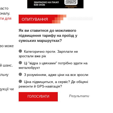
часто
оналу.
ти для
ОПИТУВАННЯ
Як ви ставитеся до можливого
підвищення тарифу на проїзд у
сумських маршрутках?
тво може
Категорично проти. Зарплати не
зростали вже рік
Ці "відра з цвяхами" потрібно здати на
й шанс.
металобрухт
ільну
З розумінням, адже ціни на все зросли
Ціна підвищиться, а сервіс? Де обіцяні
ремонти й GPS-навігація?
укції чи
Результати