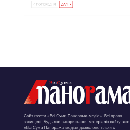
ПОПЕРЕДНЯ
ДАЛІ
Сайт газети «Всі Суми Панорама-медіа». Всі права
захищені. Будь-яке використання матеріалів сайту газе
«Всі Суми Панорама-медіа» дозволено тільки c