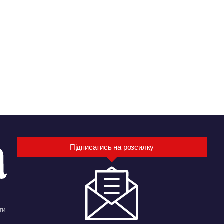
Підписатись на розсилку
ти