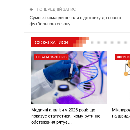
ПОПЕРЕДНІЙ ЗАПИС
Сумські команди почали підготовку до нового
футбольного сезону
СХОЖІ ЗАПИСИ
НОВИНИ ПАРТНЕРІВ
НОВИНИ
Медичні аналізи у 2026 році: що
Міжнарод
показує статистика і чому рутинне
на швидко
обстеження рятує…