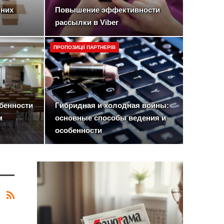
нних
Повышение эффективности
рассылки в Viber
ПРОПОЗИЦІЇ ПАРТНЕРІВ
бенности
Гибридная и холодная войны:
м
основные способы ведения и
особенности