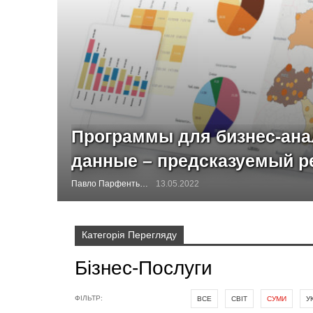
Программы для бизнес-ана
данные – предсказуемый р
Павло Парфентьєв
13.05.2022
Категорія Перегляду
Бізнес-Послуги
ФІЛЬТР:
ВСЕ
СВІТ
СУМИ
У