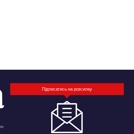
Підписатись на розсилку
ти