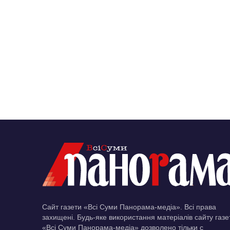
Сайт газети «Всі Суми Панорама-медіа». Всі права
захищені. Будь-яке використання матеріалів сайту газе
«Всі Суми Панорама-медіа» дозволено тільки c