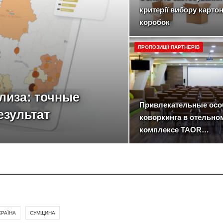
критерії вибору карто
коробок
ПРОПОЗИЦІЇ ПАРТНЕРІВ
лиза: точные
Привлекательные осо
езультат
коворкинга в отельно
комплексе TAOR…
КРАЇНА
СУМЩИНА