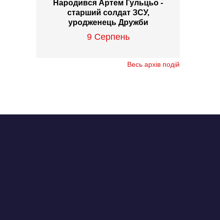
Народився Артем Гульцьо -
старший солдат ЗСУ,
уродженець Дружби
9 Серпень
Весь архів подій