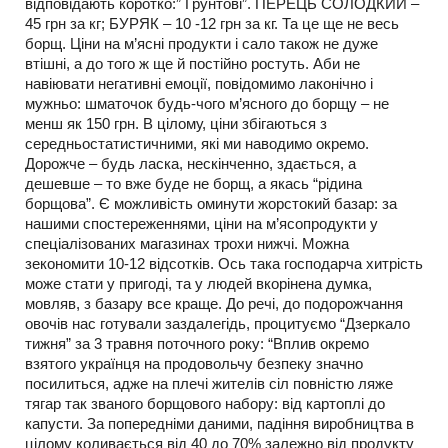
відповідають коротко:” Грунтові”. ПЕРЕЦЬ СОЛОДКИЙ –
45 грн за кг; БУРЯК – 10 -12 грн за кг. Та це ще не весь
борщ. Ціни на м’ясні продукти і сало також не дуже
втішні, а до того ж ще й постійно ростуть. Аби не
навіювати негативні емоції, повідомимо лаконічно і
мужньо: шматочок будь-чого м’ясного до борщу – не
менш як 150 грн. В цілому, ціни збігаються з
середньостатистичними, які ми наводимо окремо.
Дорожче – будь ласка, нескінченно, здається, а
дешевше – то вже буде не борщ, а якась “рідина
борщова”. Є можливість оминути жорстокий базар: за
нашими спостереженнями, ціни на м’ясопродукти у
спеціалізованих магазинах трохи нижчі. Можна
зекономити 10-12 відсотків. Ось така господарча хитрість
може стати у пригоді, та у людей вкорінена думка,
мовляв, з базару все краще. До речі, до подорожчання
овочів нас готували заздалегідь, процитуємо “Дзеркало
тижня” за 3 травня поточного року: “Вплив окремо
взятого українця на продовольчу безпеку значно
посилиться, адже на плечі жителів сіл повністю ляже
тягар так званого борщового набору: від картоплі до
капусти. За попередніми даними, падіння виробництва в
цілому коливається від 40 до 70% залежно від продукту