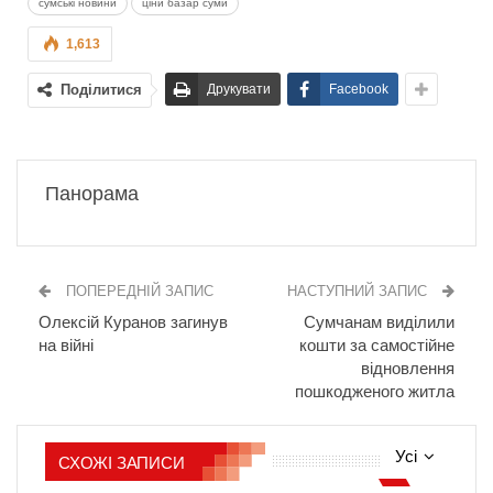
сумські новини
ціни базар суми
1,613
Поділитися
Друкувати
Facebook
Панорама
ПОПЕРЕДНІЙ ЗАПИС
НАСТУПНИЙ ЗАПИС
Олексій Куранов загинув
Сумчанам виділили
на війні
кошти за самостійне
відновлення
пошкодженого житла
Усі
СХОЖІ ЗАПИСИ