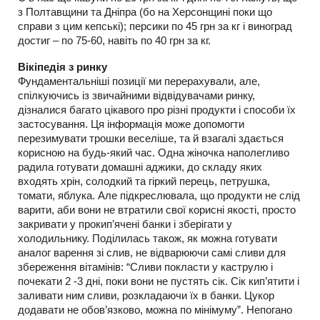
з Полтавщини та Дніпра (бо на Херсонщині поки що
справи з цим кепські); персики по 45 грн за кг і виноград
достиг – по 75-60, навіть по 40 грн за кг.
Вікіпедія з ринку
Фундаментальніші позиції ми перерахували, але,
спілкуючись із звичайними відвідувачами ринку,
дізналися багато цікавого про різні продукти і способи їх
застосування. Ця інформація може допомогти
перезимувати трошки веселіше, та й взагалі здається
корисною на будь-який час. Одна жіночка наполегливо
радила готувати домашні аджики, до складу яких
входять хрін, солодкий та гіркий перець, петрушка,
томати, яблука. Але підкреслювала, що продукти не слід
варити, аби вони не втратили свої корисні якості, просто
закривати у прокип’ячені банки і зберігати у
холодильнику. Поділилась також, як можна готувати
аналог варення зі слив, не відварюючи самі сливи для
збереження вітамінів: “Сливи покласти у каструлю і
почекати 2 -3 дні, поки вони не пустять сік. Сік кип’ятити і
заливати ним сливи, розкладаючи їх в банки. Цукор
додавати не обов’язково, можна по мінімуму”. Непогано