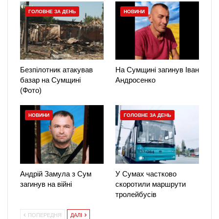
ГОЛОВНЕ ЗА ДЕНЬ
НОВИНИ
Безпілотник атакував
На Сумщині загинув Іван
базар на Сумщині
Андросенко
(Фото)
НОВИНИ
ГОЛОВНЕ ЗА ДЕНЬ
Андрій Замула з Сум
У Сумах частково
загинув на війні
скоротили маршрути
тролейбусів
ПОПЕРЕДНЯ
ДАЛІ