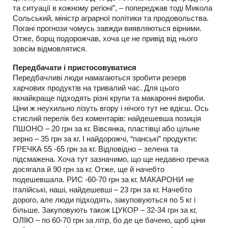
та ситуації в кожному регіоні”, – попереджав тоді Микола
Сольський, міністр аграрної політики та продовольства.
Погані прогнози чомусь завжди виявляються вірними.
Отже, борщ подорожчав, хоча це не привід від нього
зовсім відмовлятися.
Передбачати і пристосовуватися
Передбачливі люди намагаються зробити резерв
харчових продуктів на тривалий час. Для цього
якнайкраще підходять різні крупи та макаронні вироби.
Ціни ж неухильно лізуть вгору і нічого тут не вдієш. Ось
стислий перелік без коментарів: найдешевша позиція
ПШОНО – 20 грн за кг. Вівсянка, пластівці або цільне
зерно – 35 грн за кг. І найдорожчі, “панські” продукти:
ГРЕЧКА 55 -65 грн за кг. Відповідно – зелена та
підсмажена. Хоча тут зазначимо, що ще недавно гречка
досягала й 90 грн за кг. Отже, ще й начебто
подешевшала. РИС -60-70 грн за кг. МАКАРОНИ не
італійські, наші, найдешевші – 23 грн за кг. Начебто
дорого, але люди підходять, закуповуються по 5 кг і
більше. Закуповують також ЦУКОР – 32-34 грн за кг,
ОЛІЮ – по 60-70 грн за літр, бо де це бачено, щоб ціни