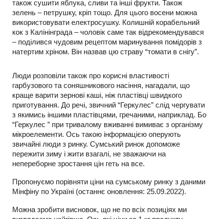
також сушити яблука, сливи та інші фрукти. Також
зелень – петрушку, кріп тощо. Для цього восени можна
використовувати електросушку. Колишній корабельний
кок з Калінінграда – чоловік саме так відрекомендувався
– поділився чудовим рецептом маринування помідорів з
натертим хріном. Він назвав цю страву “томати в снігу”.
Люди розповіли також про корисні властивості
гарбузового та соняшникового насіння, нагадали, що
краще варити зернові каші, ніж пластівці швидкого
приготування. До речі, звичний “Геркулес” слід чергувати
з якимись іншими пластівцями, гречаними, наприклад. Бо
“Геркулес ” при тривалому вживанні вимиває з організму
мікроелементи. Ось такою інформацією оперують
звичайні люди з ринку. Сумський ринок допоможе
пережити зиму і жити взагалі, не зважаючи на
непереборне зростання цін геть на все.
Пропонуємо порівняти ціни на сумському ринку з даними
Мінфіну по Україні (останнє оновлення: 25.09.2022).
Можна зробити висновок, що не по всіх позиціях ми