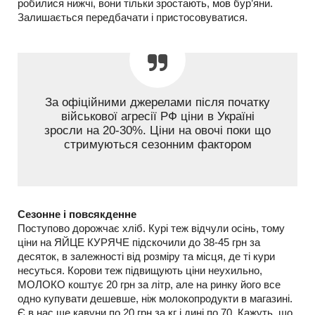
робилися нижчі, вони тільки зростають, мов бур’яни.
Залишається передбачати і пристосовуватися.
За офіційними джерелами після початку
військової агресії РФ ціни в Україні
зросли на 20-30%. Ціни на овочі поки що
стримуються сезонним фактором
Сезонне і повсякденне
Поступово дорожчає хліб. Курі теж відчули осінь, тому
ціни на ЯЙЦЕ КУРЯЧЕ підскочили до 38-45 грн за
десяток, в залежності від розміру та місця, де ті кури
несуться. Корови теж підвищують ціни неухильно,
МОЛОКО коштує 20 грн за літр, але на ринку його все
одно купувати дешевше, ніж молокопродукти в магазині.
Є в нас ще кавуни по 20 грн за кг і дині по 70. Кажуть, що