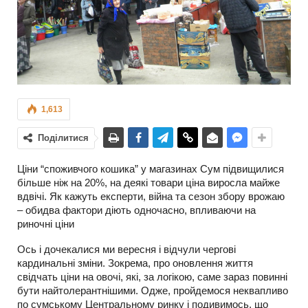
1,613
Поділитися
Ціни “споживчого кошика” у магазинах Сум підвищилися
більше ніж на 20%, на деякі товари ціна виросла майже
вдвічі. Як кажуть експерти, війна та сезон збору врожаю
– обидва фактори діють одночасно, впливаючи на
риночні ціни
Ось і дочекалися ми вересня і відчули чергові
кардинальні зміни. Зокрема, про оновлення життя
свідчать ціни на овочі, які, за логікою, саме зараз повинні
бути найтолерантнішими. Одже, пройдемося неквапливо
по сумському Центральному ринку і подивимось, що