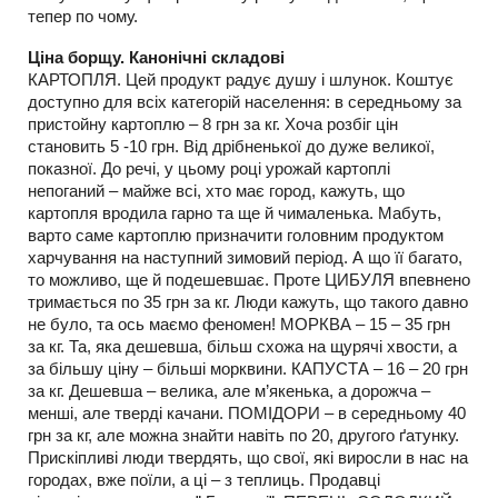
тепер по чому.
Ціна борщу. Канонічні складові
КАРТОПЛЯ. Цей продукт радує душу і шлунок. Коштує
доступно для всіх категорій населення: в середньому за
пристойну картоплю – 8 грн за кг. Хоча розбіг цін
становить 5 -10 грн. Від дрібненької до дуже великої,
показної. До речі, у цьому році урожай картоплі
непоганий – майже всі, хто має город, кажуть, що
картопля вродила гарно та ще й чималенька. Мабуть,
варто саме картоплю призначити головним продуктом
харчування на наступний зимовий період. А що її багато,
то можливо, ще й подешевшає. Проте ЦИБУЛЯ впевнено
тримається по 35 грн за кг. Люди кажуть, що такого давно
не було, та ось маємо феномен! МОРКВА – 15 – 35 грн
за кг. Та, яка дешевша, більш схожа на щурячі хвости, а
за більшу ціну – більші морквини. КАПУСТА – 16 – 20 грн
за кг. Дешевша – велика, але м’якенька, а дорожча –
менші, але тверді качани. ПОМІДОРИ – в середньому 40
грн за кг, але можна знайти навіть по 20, другого ґатунку.
Прискіпливі люди твердять, що свої, які виросли в нас на
городах, вже поїли, а ці – з теплиць. Продавці