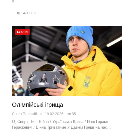
у…
ДЕТАЛЬНІШЕ...
БЛОГИ
Олімпійські ігрища
Євген Положій
19.02.2026
85
О, Спорт, Ти – Війна / Українська Криза / Наш Геракл –
Гераскевич / Війна Триватиме У Давній Греції на час…