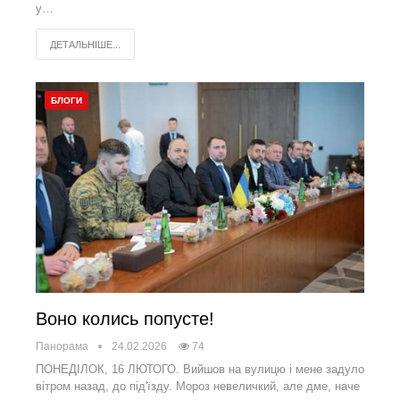
у…
ДЕТАЛЬНІШЕ...
БЛОГИ
Воно колись попусте!
Панорама
24.02.2026
74
ПОНЕДІЛОК, 16 ЛЮТОГО. Вийшов на вулицю і мене задуло
вітром назад, до під'їзду. Мороз невеличкий, але дме, наче