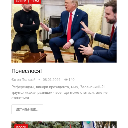
БЛОГИ
ТЕМА
Понеслося!
Євген Положій
08.01.2026
140
Референдум, вибори президента, мир, Зеленський-2 і
тріумф «какая разніца» - все, що може статися, але не
станеться…
ДЕТАЛЬНІШЕ...
БЛОГИ