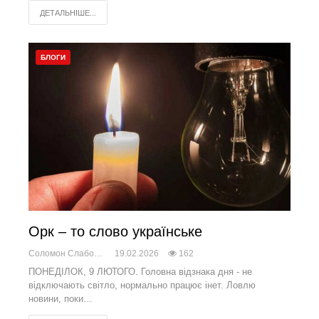
ДЕТАЛЬНІШЕ...
БЛОГИ
Орк – то слово українське
Соломон Слабоженський
19.02.2026
162
ПОНЕДІЛОК, 9 ЛЮТОГО. Головна відзнака дня - не
відключають світло, нормально працює інет. Ловлю
новини, поки…