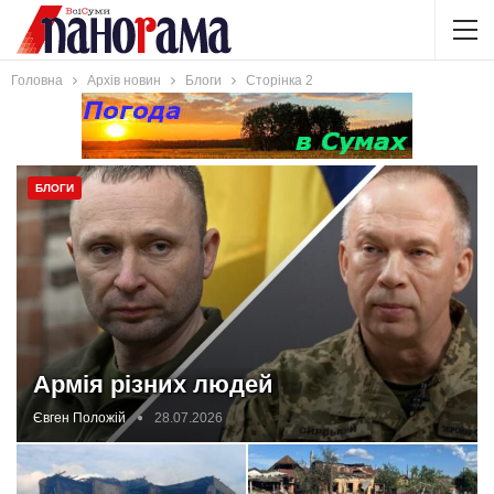
Головна
Архів новин
Блоги
Сторінка 2
БЛОГИ
Армія різних людей
Євген Положій
28.07.2026