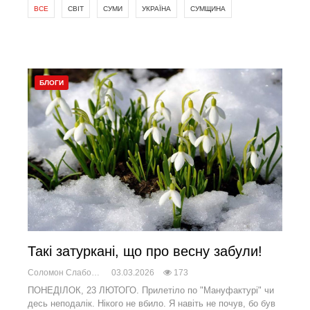
ВСЕ
СВІТ
СУМИ
УКРАЇНА
СУМЩИНА
БЛОГИ
Такі затуркані, що про весну забули!
Соломон Слабоженський
03.03.2026
173
ПОНЕДІЛОК, 23 ЛЮТОГО. Прилетіло по "Мануфактурі" чи
десь неподалік. Нікого не вбило. Я навіть не почув, бо був