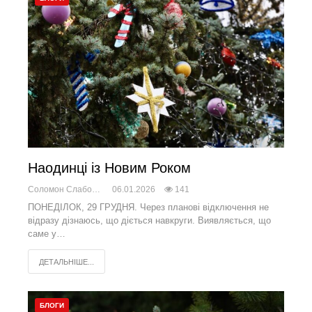
Наодинці із Новим Роком
Соломон Слабоженський
06.01.2026
141
ПОНЕДІЛОК, 29 ГРУДНЯ. Через планові відключення не
відразу дізнаюсь, що діється навкруги. Виявляється, що
саме у…
ДЕТАЛЬНІШЕ...
БЛОГИ