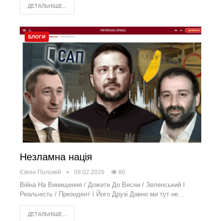
ДЕТАЛЬНІШЕ...
БЛОГИ
Незламна нація
Євген Положій
09.02.2026
86
Війна На Винищення / Дожити До Весни / Зеленський І
Реальність / Президент І Його Друзі Давно ми тут не…
ДЕТАЛЬНІШЕ...