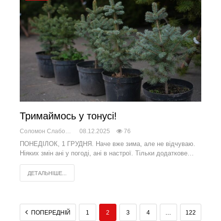
Тримаймось у тонусі!
Соломон Слабоженський
08.12.2025
76
ПОНЕДІЛОК, 1 ГРУДНЯ. Наче вже зима, але не відчуваю.
Ніяких змін ані у погоді, ані в настрої. Тільки додаткове…
ДЕТАЛЬНІШЕ...
ПОПЕРЕДНІЙ
1
2
3
4
…
122