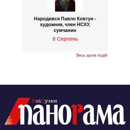
Народився Павло Ковтун -
художник, член НСХУ,
сумчанин
8 Серпень
Весь архів подій