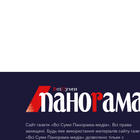
Сайт газети «Всі Суми Панорама-медіа». Всі права
захищені. Будь-яке використання матеріалів сайту газе
«Всі Суми Панорама-медіа» дозволено тільки c