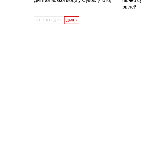
Дні італійської моди у Сумах (Фото)
Піонер с
ювілей
ПОПЕРЕДНЯ
ДАЛІ