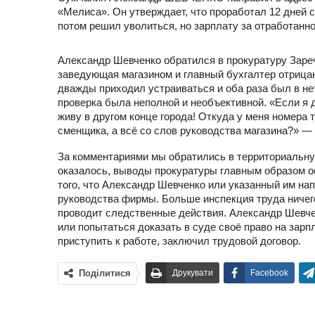
«Мелиса». Он утверждает, что проработал 12 дней с
потом решил уволиться, но зарплату за отработанно
Александр Шевченко обратился в прокуратуру Заре
заведующая магазином и главный бухгалтер отрица
дважды приходил устраиваться и оба раза был в н
проверка была неполной и необъективной. «Если я 
живу в другом конце города! Откуда у меня номера
сменщика, а всё со слов руководства магазина?» —
За комментариями мы обратились в территориальну
оказалось, выводы прокуратуры главным образом о
того, что Александр Шевченко или указанный им на
руководства фирмы. Больше инспекция труда ничего
проводит следственные действия. Александр Шевч
или попытаться доказать в суде своё право на зарп
приступить к работе, заключил трудовой договор.
Поділитися
Друкувати
Facebook