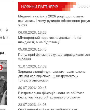
НОВИНИ ПАРТНЕРІВ
Медичні аналізи у 2026 році: що показує
статистика і чому рутинне обстеження рятує
життя
ИС
06.08.2026, 18:28
м В!»
Міжнародний переказ ламається не на
швидкості, а на підготовці
05.08.2026, 15:45
ора
Популярні фільми року: що зараз дивляться
українці
31.07.2026, 17:32
Зарядна станція для важких навантажень:
дім під час відключень, інструменти й
тривала автономія
30.07.2026, 00:43
Екстремальна фіксація: коли не обійтися
без алюмінієвого й армованого скотчу
28.07.2026, 14:08
Особливості вибору контейнерів для