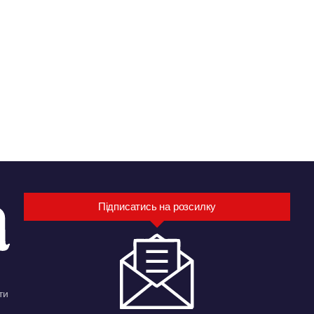
Підписатись на розсилку
ти