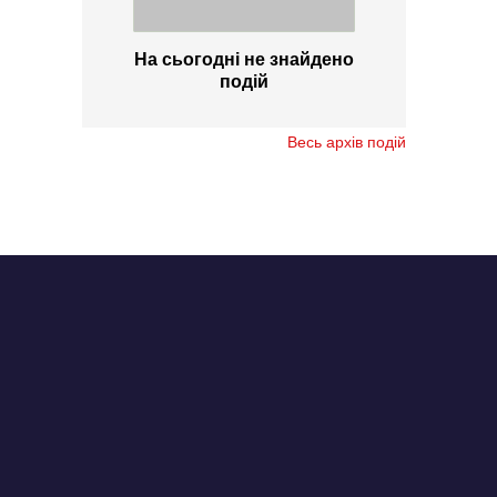
На сьогодні не знайдено
подій
Весь архів подій