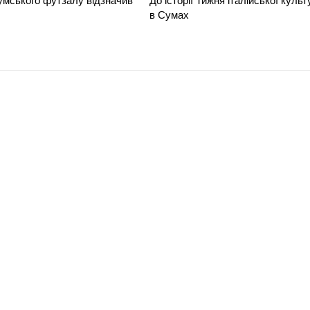
умського футзалу відзначив
До історії Тижня італійської культ
в Сумах