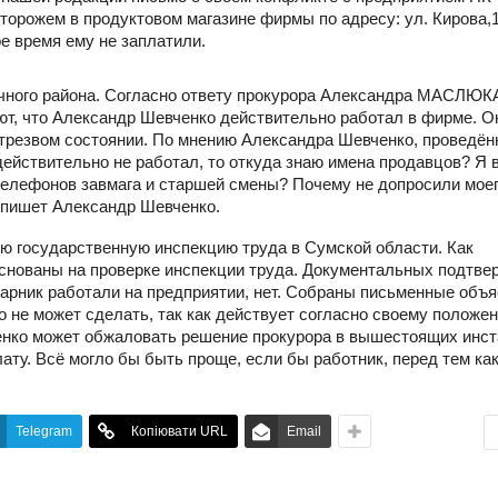
торожем в продуктовом магазине фирмы по адресу: ул. Кирова,1
е время ему не заплатили.
чного района. Согласно ответу прокурора Александра МАСЛЮК
ют, что Александр Шевченко действительно работал в фирме. О
етрезвом состоянии. По мнению Александра Шевченко, проведён
действительно не работал, то откуда знаю имена продавцов? Я 
 телефонов завмага и старшей смены? Почему не допросили мое
 пишет Александр Шевченко.
ю государственную инспекцию труда в Сумской области. Как
снованы на проверке инспекции труда. Документальных подтве
парник работали на предприятии, нет. Собраны письменные объ
 не может сделать, так как действует согласно своему положен
енко может обжаловать решение прокурора в вышестоящих инс
лату. Всё могло бы быть проще, если бы работник, перед тем ка
Telegram
Копіювати URL
Email