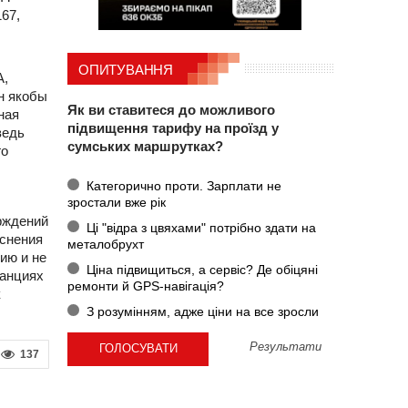
67,
ОПИТУВАННЯ
А,
н якобы
Як ви ставитеся до можливого
ная
підвищення тарифу на проїзд у
ведь
сумських маршрутках?
го
Категорично проти. Зарплати не
зростали вже рік
рждений
Ці "відра з цвяхами" потрібно здати на
яснения
металобрухт
ию и не
Ціна підвищиться, а сервіс? Де обіцяні
танциях
ремонти й GPS-навігація?
к
З розумінням, адже ціни на все зросли
Результати
137