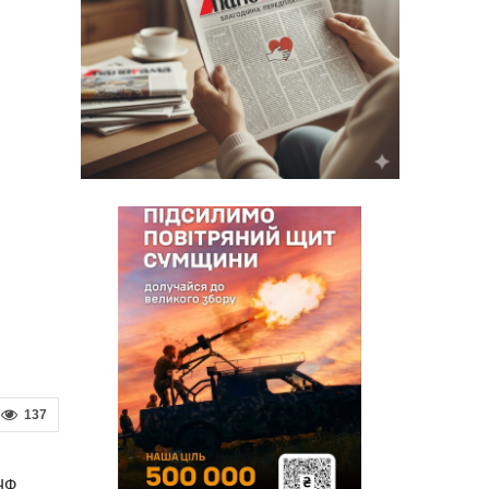
137
ЧФ