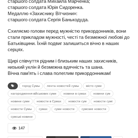
старшого солдата Михайла Марченка;
старшого солдата Юрія Сидоренка.
Медаллю «Захиснику Вітчизни»:
старшого солдата Сергія Банькодуда.
Схиляємо голови перед мужністю прикордонників, вони
стали прикладом мужності, честі та безмежної любові до
Батьківщини. Їхній подвиг залишиться вічно в наших
серцях.
Щирі співчуття рідним і близьким наших захисників,
низький уклін й безмежна вдячність та шана.
Вічна пам’ять і слава полеглим прикордонникам!
город Сумы
лента новостей сумы
місто суми
нагородження військових суми
новини в сумах
новини сум
новини суми
новости в Сумах
новости сум
новости сумі
новости Сумы
сумах
суми новости
сумские новости
сумські новини
147