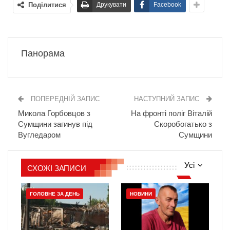
Поділитися
Друкувати
Facebook
Панорама
ПОПЕРЕДНІЙ ЗАПИС
НАСТУПНИЙ ЗАПИС
Микола Горбовцов з
На фронті поліг Віталій
Сумщини загинув під
Скоробогатько з
Вугледаром
Сумщини
Усі
СХОЖІ ЗАПИСИ
ГОЛОВНЕ ЗА ДЕНЬ
НОВИНИ