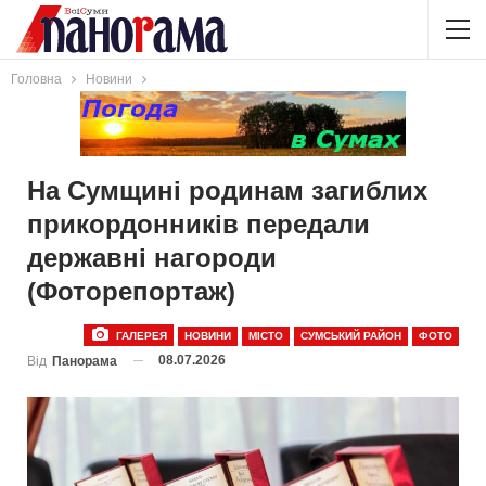
Головна
Новини
На Сумщині родинам загиблих
прикордонників передали
державні нагороди
(Фоторепортаж)
ГАЛЕРЕЯ
НОВИНИ
МІСТО
СУМСЬКИЙ РАЙОН
ФОТО
08.07.2026
Від
Панорама