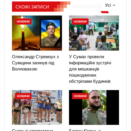
Усі
СХОЖІ ЗАПИСИ
НОВИНИ
НОВИНИ
Олександр Стремоух з
У Сумах провели
Сумщини загинув під
інформаційні зустрічі
Волновахою
для мешканців
пошкоджених
обстрілами будинків
НОВИНИ
НОВИНИ
Сумські спортсмени
Богдан Ємець з