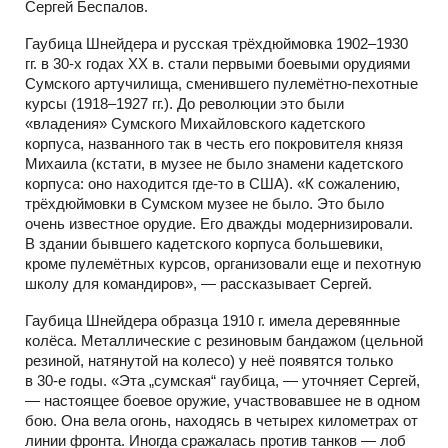
Сергей Беспалов.
Гаубица Шнейдера и русская трёхдюймовка 1902–1930
гг. в 30-х годах ХХ в. стали первыми боевыми орудиями
Сумского артучилища, сменившего пулемётно-пехотные
курсы (1918–1927 гг.). До революции это были
«владения» Сумского Михайловского кадетского
корпуса, названного так в честь его покровителя князя
Михаила (кстати, в музее не было знамени кадетского
корпуса: оно находится где-то в США). «К сожалению,
трёхдюймовки в Сумском музее не было. Это было
очень известное орудие. Его дважды модернизировали.
В здании бывшего кадетского корпуса большевики,
кроме пулемётных курсов, организовали еще и пехотную
школу для командиров», — рассказывает Сергей.
Гаубица Шнейдера образца 1910 г. имела деревянные
колёса. Металлические с резиновым бандажом (цельной
резиной, натянутой на колесо) у неё появятся только
в 30-е годы. «Эта „сумская“ гаубица, — уточняет Сергей,
— настоящее боевое оружие, участвовавшее не в одном
бою. Она вела огонь, находясь в четырех километрах от
линии фронта. Иногда сражалась против танков — лоб