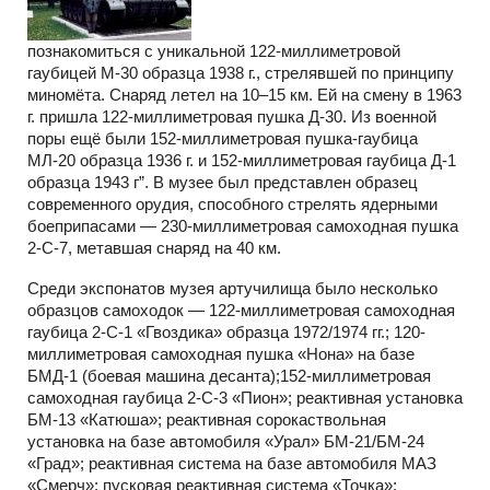
познакомиться с уникальной 122-миллиметровой
гаубицей М-30 образца 1938 г., стрелявшей по принципу
миномёта. Снаряд летел на 10–15 км. Ей на смену в 1963
г. пришла 122-миллиметровая пушка Д-30. Из военной
поры ещё были 152-миллиметровая пушка-гаубица
МЛ-20 образца 1936 г. и 152-миллиметровая гаубица Д-1
образца 1943 г”. В музее был представлен образец
современного орудия, способного стрелять ядерными
боеприпасами — 230-миллиметровая самоходная пушка
2-С-7, метавшая снаряд на 40 км.
Среди экспонатов музея артучилища было несколько
образцов самоходок — 122-миллиметровая самоходная
гаубица 2-С-1 «Гвоздика» образца 1972/1974 гг.; 120-
миллиметровая самоходная пушка «Нона» на базе
БМД-1 (боевая машина десанта);152-миллиметровая
самоходная гаубица 2-С-3 «Пион»; реактивная установка
БМ-13 «Катюша»; реактивная сорокаствольная
установка на базе автомобиля «Урал» БМ-21/БМ-24
«Град»; реактивная система на базе автомобиля МАЗ
«Смерч»; пусковая реактивная система «Точка»;