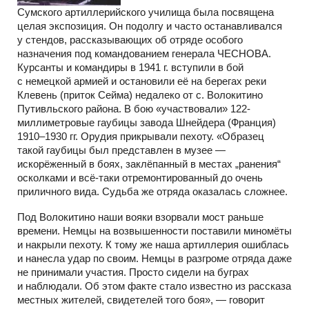
Сумского артиллерийского училища была посвящена
целая экспозиция. Он подолгу и часто останавливался
у стендов, рассказывающих об отряде особого
назначения под командованием генерала ЧЕСНОВА.
Курсанты и командиры в 1941 г. вступили в бой
с немецкой армией и остановили её на берегах реки
Клевень (приток Сейма) недалеко от с. Волокитино
Путивльского района. В бою «участвовали» 122-
миллиметровые гаубицы завода Шнейдера (Франция)
1910–1930 гг. Орудия прикрывали пехоту. «Образец
такой гаубицы был представлен в музее —
искорёженный в боях, заклёпанный в местах „ранения“
осколками и всё-таки отремонтированный до очень
приличного вида. Судьба же отряда оказалась сложнее.
Под Волокитино наши вояки взорвали мост раньше
времени. Немцы на возвышенности поставили миномёты
и накрыли пехоту. К тому же наша артиллерия ошиблась
и нанесла удар по своим. Немцы в разгроме отряда даже
не принимали участия. Просто сидели на буграх
и наблюдали. Об этом факте стало известно из рассказа
местных жителей, свидетелей того боя», — говорит