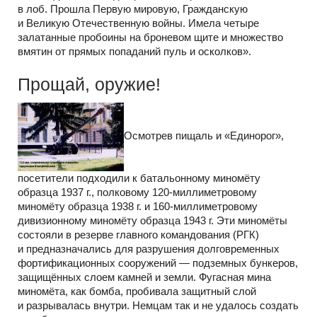
в лоб. Прошла Первую мировую, Гражданскую
и Великую Отечественную войны. Имела четыре
залатанные пробоины на броневом щите и множество
вмятин от прямых попаданий пуль и осколков».
Прощай, оружие!
Осмотрев пищаль и «Единорог»,
посетители подходили к батальонному миномёту
образца 1937 г., полковому 120-миллиметровому
миномёту образца 1938 г. и 160-миллиметровому
дивизионному миномёту образца 1943 г. Эти миномёты
состояли в резерве главного командования (РГК)
и предназначались для разрушения долговременных
фортификационных сооружений — подземных бункеров,
защищённых слоем камней и земли. Фугасная мина
миномёта, как бомба, пробивала защитный слой
и разрывалась внутри. Немцам так и не удалось создать