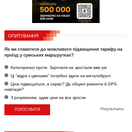
ОПИТУВАННЯ
Як ви ставитеся до можливого підвищення тарифу на
проїзд у сумських маршрутках?
Категорично проти. Зарплати не зростали вже рік
Ці "відра з цвяхами" потрібно здати на металобрухт
Ціна підвищиться, а сервіс? Де обіцяні ремонти й GPS-
навігація?
З розумінням, адже ціни на все зросли
Результати