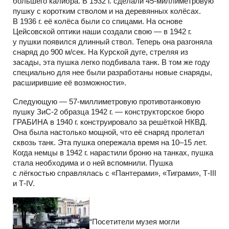
большего калибра. В 1932 г. сделали 45-миллиметровую
пушку с коротким стволом и на деревянных колёсах.
В 1936 г. её колёса были со спицами. На основе
Цейсовской оптики наши создали свою — в 1942 г.
у пушки появился длинный ствол. Теперь она разгоняла
снаряд до 900 м/сек. На Курской дуге, стреляя из
засады, эта пушка легко подбивала танк. В том же году
специально для нее были разработаны новые снаряды,
расширившие её возможности».
Следующую — 57-миллиметровую противотанковую
пушку ЗиС-2 образца 1942 г. — конструкторское бюро
ГРАБИНА в 1940 г. конструировало за решёткой НКВД.
Она была настолько мощной, что её снаряд пролетал
сквозь танк. Эта пушка опережала время на 10–15 лет.
Когда немцы в 1942 г. нарастили броню на танках, пушка
стала необходима и о ней вспомнили. Пушка
с лёгкостью справлялась с «Пантерами», «Тиграми», Т-III
и Т-IV.
“Посетители музея могли