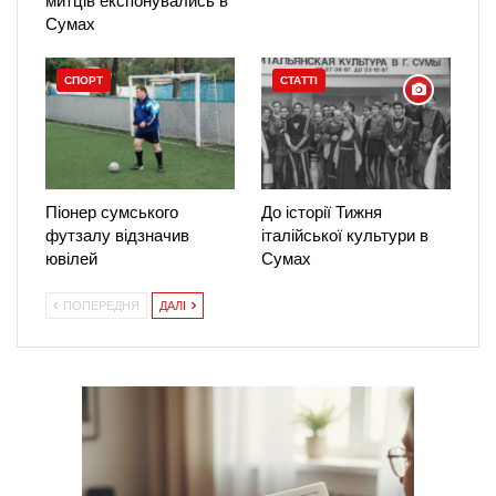
митців експонувались в
Сумах
СПОРТ
СТАТТІ
Піонер сумського
До історії Тижня
футзалу відзначив
італійської культури в
ювілей
Сумах
ПОПЕРЕДНЯ
ДАЛІ