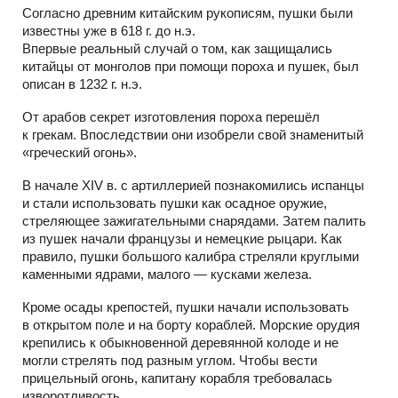
Согласно древним китайским рукописям, пушки были
известны уже в 618 г. до н.э.
Впервые реальный случай о том, как защищались
китайцы от монголов при помощи пороха и пушек, был
описан в 1232 г. н.э.
От арабов секрет изготовления пороха перешёл
к грекам. Впоследствии они изобрели свой знаменитый
«греческий огонь».
В начале XIV в. с артиллерией познакомились испанцы
и стали использовать пушки как осадное оружие,
стреляющее зажигательными снарядами. Затем палить
из пушек начали французы и немецкие рыцари. Как
правило, пушки большого калибра стреляли круглыми
каменными ядрами, малого — кусками железа.
Кроме осады крепостей, пушки начали использовать
в открытом поле и на борту кораблей. Морские орудия
крепились к обыкновенной деревянной колоде и не
могли стрелять под разным углом. Чтобы вести
прицельный огонь, капитану корабля требовалась
изворотливость.