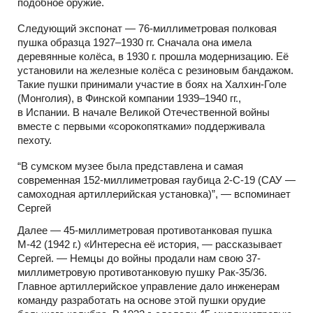
подобное оружие.
Следующий экспонат — 76-миллиметровая полковая
пушка образца 1927–1930 гг. Сначала она имела
деревянные колёса, в 1930 г. прошла модернизацию. Её
установили на железные колёса с резиновым бандажом.
Такие пушки принимали участие в боях на Халхин-Голе
(Монголия), в Финской компании 1939–1940 гг.,
в Испании. В начале Великой Отечественной войны
вместе с первыми «сорокопятками» поддерживала
пехоту.
“В сумском музее была представлена и самая
современная 152-миллиметровая гаубица 2-С-19 (САУ —
самоходная артиллерийская установка)”, — вспоминает
Сергей
Далее — 45-миллиметровая противотанковая пушка
М-42 (1942 г.) «Интересна её история, — рассказывает
Сергей. — Немцы до войны продали нам свою 37-
миллиметровую противотанковую пушку Рак-35/36.
Главное артиллерийское управление дало инженерам
команду разработать на основе этой пушки орудие