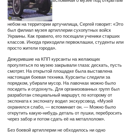
Вспоминая о музее под открытым
небом на территории артучилища, Сергей говорит: «Это
был филиал музея артиллерии сухопутных войск
Украины. Как правило, его посещали ученики старших
классов. Иногда приходили первоклашки, студенты или
просто жители города».
Дежурившие на КПП курсанты на желающих
прогуляться по музею закрывали глаза: дескать, пусть
смотрят. На открытой площадке была выставлена
настоящая боевая техника. Курсанты следили за
порядком, убирали мусор. На лавочках можно было
посидеть и отдохнуть. Для организованных групп был
разработан специальный маршрут, по которому от
экспоната к экспонату водил экскурсовод. «Музей
охранялся слабо, — вспоминает он. — Можно было
открутить какую-нибудь деталь от пушки, перебросить
через забор и потом сдать её на металлолом».
Без боевой артиллерии не обходилось ни одно