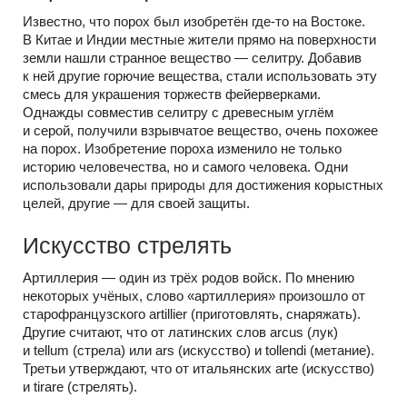
Известно, что порох был изобретён где-то на Востоке.
В Китае и Индии местные жители прямо на поверхности
земли нашли странное вещество — селитру. Добавив
к ней другие горючие вещества, стали использовать эту
смесь для украшения торжеств фейерверками.
Однажды совместив селитру с древесным углём
и серой, получили взрывчатое вещество, очень похожее
на порох. Изобретение пороха изменило не только
историю человечества, но и самого человека. Одни
использовали дары природы для достижения корыстных
целей, другие — для своей защиты.
Искусство стрелять
Артиллерия — один из трёх родов войск. По мнению
некоторых учёных, слово «артиллерия» произошло от
старофранцузского artillier (приготовлять, снаряжать).
Другие считают, что от латинских слов arcus (лук)
и tellum (стрела) или ars (искусство) и tollendi (метание).
Третьи утверждают, что от итальянских arte (искусство)
и tirare (стрелять).