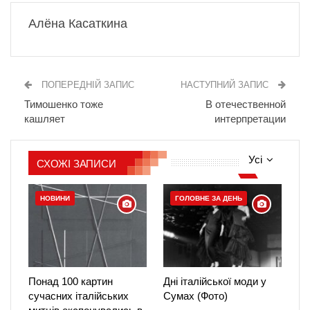
Алёна Касаткина
ПОПЕРЕДНІЙ ЗАПИС
НАСТУПНИЙ ЗАПИС
Тимошенко тоже
В отечественной
кашляет
интерпретации
Усі
СХОЖІ ЗАПИСИ
НОВИНИ
ГОЛОВНЕ ЗА ДЕНЬ
Понад 100 картин
Дні італійської моди у
сучасних італійських
Сумах (Фото)