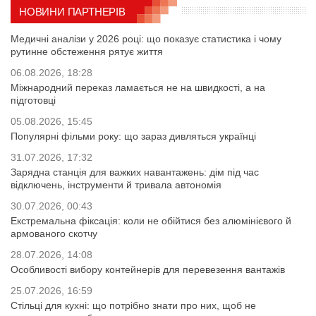
НОВИНИ ПАРТНЕРІВ
Медичні аналізи у 2026 році: що показує статистика і чому
рутинне обстеження рятує життя
06.08.2026, 18:28
Міжнародний переказ ламається не на швидкості, а на
підготовці
05.08.2026, 15:45
Популярні фільми року: що зараз дивляться українці
31.07.2026, 17:32
Зарядна станція для важких навантажень: дім під час
відключень, інструменти й тривала автономія
30.07.2026, 00:43
Екстремальна фіксація: коли не обійтися без алюмінієвого й
армованого скотчу
28.07.2026, 14:08
Особливості вибору контейнерів для перевезення вантажів
25.07.2026, 16:59
Стільці для кухні: що потрібно знати про них, щоб не