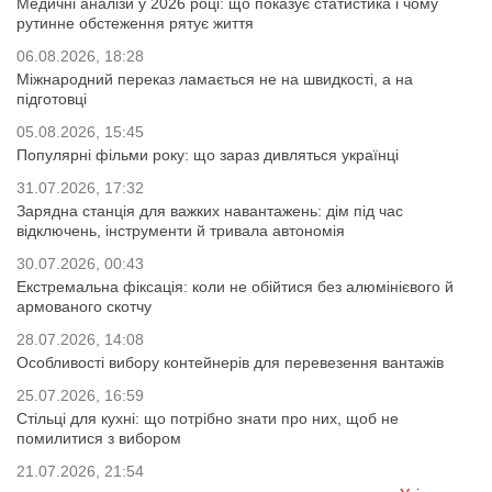
Медичні аналізи у 2026 році: що показує статистика і чому
рутинне обстеження рятує життя
06.08.2026, 18:28
Міжнародний переказ ламається не на швидкості, а на
підготовці
05.08.2026, 15:45
Популярні фільми року: що зараз дивляться українці
31.07.2026, 17:32
Зарядна станція для важких навантажень: дім під час
відключень, інструменти й тривала автономія
30.07.2026, 00:43
Екстремальна фіксація: коли не обійтися без алюмінієвого й
армованого скотчу
28.07.2026, 14:08
Особливості вибору контейнерів для перевезення вантажів
25.07.2026, 16:59
Стільці для кухні: що потрібно знати про них, щоб не
помилитися з вибором
21.07.2026, 21:54