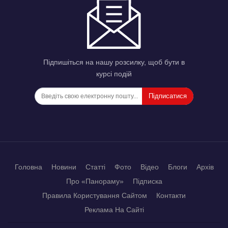
Підпишіться на нашу розсилку, щоб бути в
курсі подій
Підписатися
Головна
Новини
Статті
Фото
Відео
Блоги
Архів
Про «Панораму»
Підписка
Правила Користування Сайтом
Контакти
Реклама На Сайті