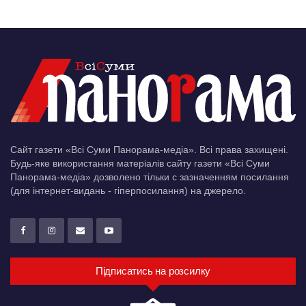
Сайт газети «Всі Суми Панорама-медіа». Всі права захищені.
Будь-яке використання матеріалів сайту газети «Всі Суми
Панорама-медіа» дозволено тільки c зазначенням посилання
(для інтернет-видань - гіперпосилання) на джерело.
Підписатись на розсилку