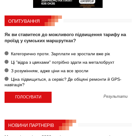
ОПИТУВАННЯ
Як ви ставитеся до можливого підвищення тарифу на
проїзд у сумських маршрутках?
Категорично проти. Зарплати не зростали вже рік
Ці "відра з цвяхами" потрібно здати на металобрухт
З розумінням, адже ціни на все зросли
Ціна підвищиться, а сервіс? Де обіцяні ремонти й GPS-
навігація?
Результати
НОВИНИ ПАРТНЕРІВ