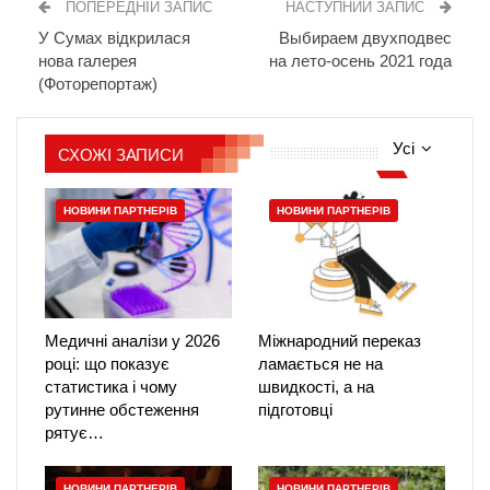
ПОПЕРЕДНІЙ ЗАПИС
НАСТУПНИЙ ЗАПИС
У Сумах відкрилася
Выбираем двухподвес
нова галерея
на лето-осень 2021 года
(Фоторепортаж)
Усі
СХОЖІ ЗАПИСИ
НОВИНИ ПАРТНЕРІВ
НОВИНИ ПАРТНЕРІВ
Медичні аналізи у 2026
Міжнародний переказ
році: що показує
ламається не на
статистика і чому
швидкості, а на
рутинне обстеження
підготовці
рятує…
НОВИНИ ПАРТНЕРІВ
НОВИНИ ПАРТНЕРІВ