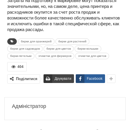
Затраты на подготовку к маркировке могут показаться
значительными, но, на самом деле, цена принтера и
расходников окупится за счет роста продаж и
возможности более качественно обслуживать клиентов
и исключить ошибки в такой специфической сфере, как
продажа рассады.
бирки для оранжерей
бирки для растений
бирки для садоводов
бирки для цветов
бирки-колышки
бирки-петельки
этикетки для фермеров
этикетки для цветов
404
Поділитися
Друкувати
Facebook
Адміністратор