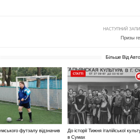
НАСТУПНИЙ ЗАП
Призы г
Більше Від Авт
СТАТТІ
умського футзалу відзначив
До історії Тижня італійської культ
в Сумах