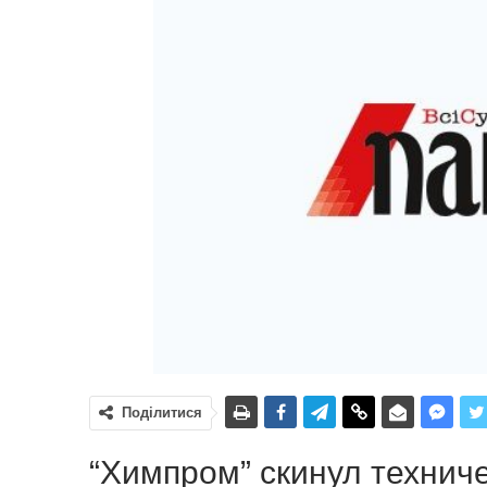
Поділитися
“Химпром” скинул технич