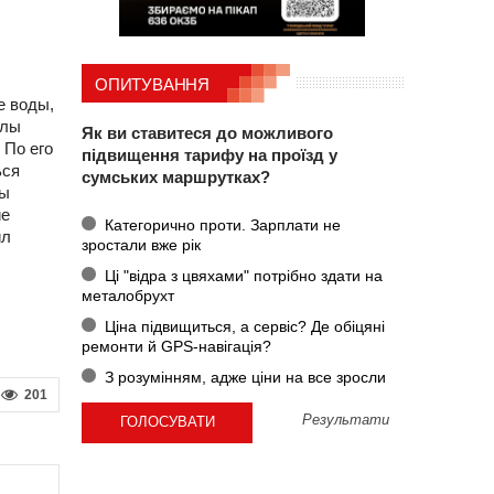
ОПИТУВАННЯ
е воды,
елы
Як ви ставитеся до можливого
 По его
підвищення тарифу на проїзд у
ься
сумських маршрутках?
ны
ие
Категорично проти. Зарплати не
ил
зростали вже рік
Ці "відра з цвяхами" потрібно здати на
металобрухт
Ціна підвищиться, а сервіс? Де обіцяні
ремонти й GPS-навігація?
З розумінням, адже ціни на все зросли
201
Результати