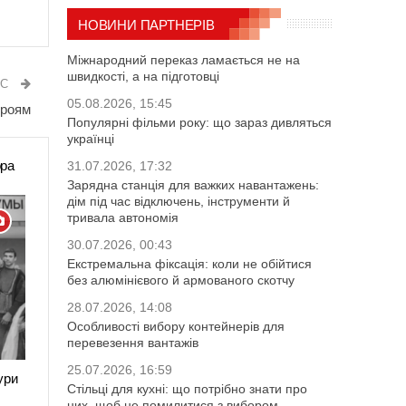
НОВИНИ ПАРТНЕРІВ
Міжнародний переказ ламається не на
швидкості, а на підготовці
ИС
05.08.2026, 15:45
ероям
Популярні фільми року: що зараз дивляться
українці
ора
31.07.2026, 17:32
Зарядна станція для важких навантажень:
дім під час відключень, інструменти й
тривала автономія
30.07.2026, 00:43
Екстремальна фіксація: коли не обійтися
без алюмінієвого й армованого скотчу
28.07.2026, 14:08
Особливості вибору контейнерів для
перевезення вантажів
25.07.2026, 16:59
ури
Стільці для кухні: що потрібно знати про
них, щоб не помилитися з вибором