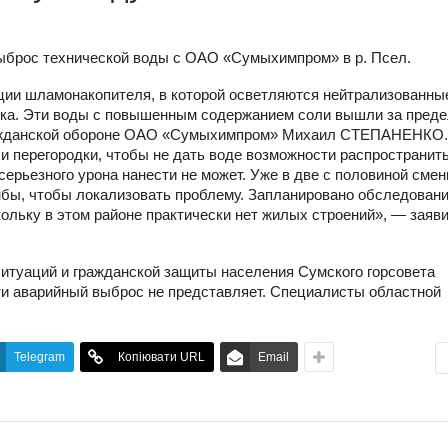
ыброс технической воды с ОАО «Сумыхимпром» в р. Псел.
ии шламонакопителя, в которой осветляются нейтрализованны
одка. Эти воды с повышенным содержанием соли вышли за пред
гражданской обороне ОАО «Сумыхимпром» Михаил СТЕПАНЕНКО.
и перегородки, чтобы не дать воде возможности распространит
серьезного урона нанести не может. Уже в две с половиной сме
бы, чтобы локализовать проблему. Запланировано обследован
кольку в этом районе практически нет жилых строений», — заяв
итуаций и гражданской защиты населения Сумского горсовета
и аварийный выброс не представляет. Специалисты областной
Telegram
Копіювати URL
Email