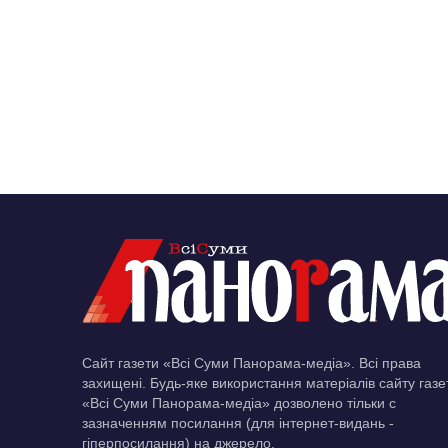
Сайт газети «Всі Суми Панорама-медіа». Всі права
захищені. Будь-яке використання матеріалів сайту газе
«Всі Суми Панорама-медіа» дозволено тільки c
зазначенням посилання (для інтернет-видань -
гіперпосилання) на джерело.