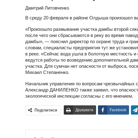
Дмитрий Литовченко
В среду 20 февраля в районе Олдыша произошел в
«Произошло размывание участка дамбы второй секц
после чего они сбрасываются в реку во время пав
дамбы», — пояснил директор по охране труда и 
словам, специалисты предприятия тут же установил
в реке. «Сейчас вода ушла в болотную местность и 
ведутся работы по возведению дополнительной дам
участка. Для сумчан нет опасности от выброса, пос
Михаил Степаненко.
Начальник управления по вопросам чрезвычайных с
Александр ДАНИЛЕНКО также заявил, что опасност
экологической инспекции согласны с его мнением.
Поділитися
Друкувати
Facebook