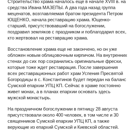
Строительство храма началось еще в начале XVIII в. на
средства Ивана МАЗЕПЫ. А два года назад группа
меценатов, возглавляемая братом президента Петром
ЮЩЕНКО, начала реставрацию храма. Ющенко-
старший, присутствовавший на богослужении,
поздравил земляков с праздником и поблагодарил всех,
кто жертвовал на реставрацию храма.
Восстановление храма еще не закончено, но он уже
обложен новым облицовочным кирпичом. На внутренних
стенах до сих пор сохранились оригинальные фрески,
которые тоже ждет реставрация. После завершения
всех реставрационных работ храм Успения Пресвятой
Богородицы в с. Константинов будет передан на баланс
Сумской епархии УПЦ КП. Сейчас в храме постоянно
живет монах, а в планах епархии основать здесь
мужской монастырь.
На праздничном богослужении в пятницу 28 августа
присутствовали около 400 человек, в том числе и 30
священников Сумской епархии УПЦ КП, а также
верующие из епархий Сумской и Киевской областей.