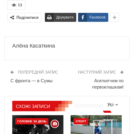
13
Поділитися
Друкувати
Facebook
Алёна Касаткина
ПОПЕРЕДНІЙ ЗАПИС
НАСТУПНИЙ ЗАПИС
С фронта — в Сумы
Агиткитчем по
первоклашкам!
Усі
СХОЖІ ЗАПИСИ
ГОЛОВНЕ ЗА ДЕНЬ
СПОРТ