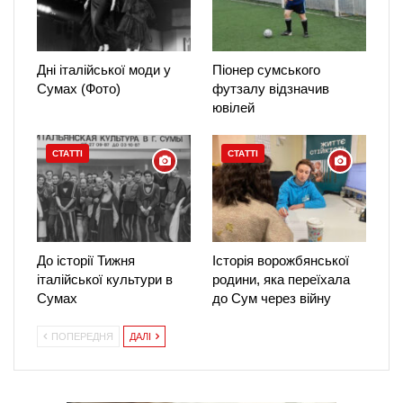
Дні італійської моди у
Піонер сумського
Сумах (Фото)
футзалу відзначив
ювілей
СТАТТІ
СТАТТІ
До історії Тижня
Історія ворожбянської
італійської культури в
родини, яка переїхала
Сумах
до Сум через війну
ПОПЕРЕДНЯ
ДАЛІ