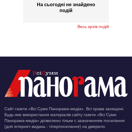
На сьогодні не знайдено
подій
Весь архів подій
Сайт газети «Всі Суми Панорама-медіа». Всі права захищені.
Будь-яке використання матеріалів сайту газети «Всі Суми
Панорама-медіа» дозволено тільки c зазначенням посилання
(для інтернет-видань - гіперпосилання) на джерело.