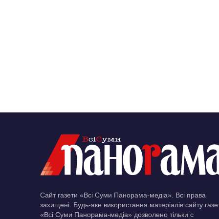
Сайт газети «Всі Суми Панорама-медіа». Всі права
захищені. Будь-яке використання матеріалів сайту газе
«Всі Суми Панорама-медіа» дозволено тільки c