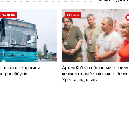
Е ЗА ДЕНЬ
НОВИНИ
частково скоротили
Артем Кобзар обговорив із новим
и тролейбусів
керівництвом Українського Черво
Хреста подальшу…