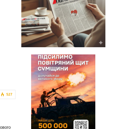
527
кового