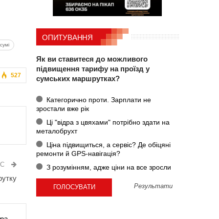
ОПИТУВАННЯ
сумі
Як ви ставитеся до можливого
підвищення тарифу на проїзд у
527
сумських маршрутках?
Категорично проти. Зарплати не
зростали вже рік
Ці "відра з цвяхами" потрібно здати на
металобрухт
Ціна підвищиться, а сервіс? Де обіцяні
ремонти й GPS-навігація?
ИС
З розумінням, адже ціни на все зросли
рутку
Результати
ора