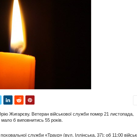
рію Жигарєву. Ветеран військової служби помер 21 листопада,
 мало б виповнитись 55 років.
оховальної служби «Траур» (вул. Іллінська, 37); об 11:00 війсь