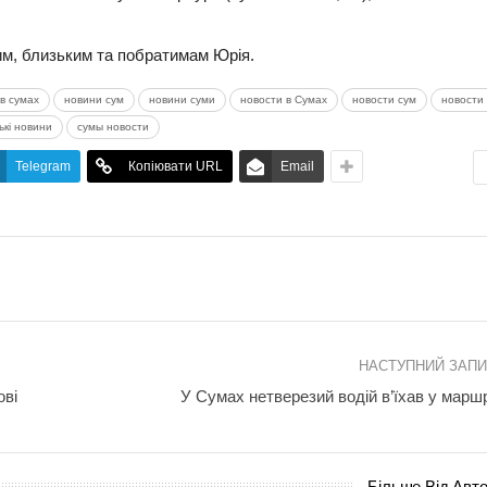
им, близьким та побратимам Юрія.
в сумах
новини сум
новини суми
новости в Сумах
новости сум
новости 
ькі новини
сумы новости
Telegram
Копіювати URL
Email
НАСТУПНИЙ ЗАП
ові
У Сумах нетверезий водій в’їхав у марш
Більше Від Авт