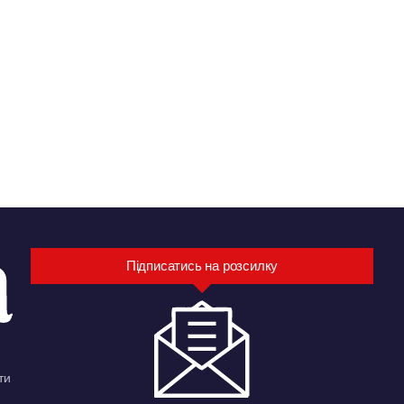
Підписатись на розсилку
ти