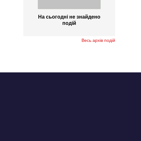
На сьогодні не знайдено
подій
Весь архів подій