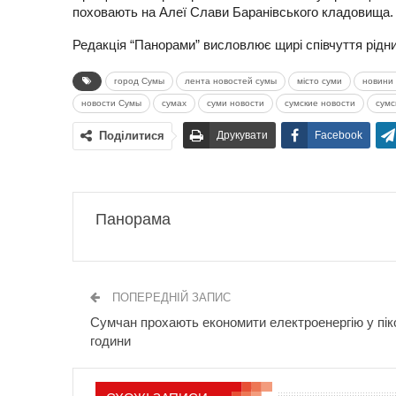
поховають на Алеї Слави Баранівського кладовища.
Редакція “Панорами” висловлює щирі співчуття рідн
город Сумы
лента новостей сумы
місто суми
новини 
новости Сумы
сумах
суми новости
сумские новости
сумс
Поділитися
Друкувати
Facebook
Панорама
ПОПЕРЕДНІЙ ЗАПИС
Сумчан прохають економити електроенергію у пік
години