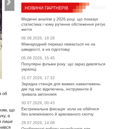
НОВИНИ ПАРТНЕРІВ
Медичні аналізи у 2026 році: що показує
статистика і чому рутинне обстеження рятує
життя
06.08.2026, 18:28
Міжнародний переказ ламається не на
швидкості, а на підготовці
05.08.2026, 15:45
Популярні фільми року: що зараз дивляться
українці
31.07.2026, 17:32
Зарядна станція для важких навантажень:
дім під час відключень, інструменти й
з об
тривала автономія
30.07.2026, 00:43
Екстремальна фіксація: коли не обійтися
ихим, що
без алюмінієвого й армованого скотчу
ку, а
чи лише
28.07.2026, 14:08
очився
Особливості вибору контейнерів для