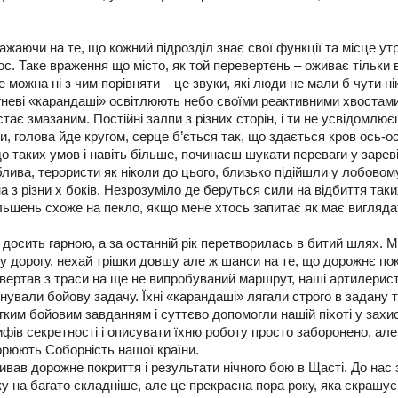
ажаючи на те, що кожний підрозділ знає свої функції та місце у
ос. Таке враження що місто, як той перевертень – оживає тільки в
 можна ні з чим порівняти – це звуки, які люди не мали б чути ні
гневі «карандаші» освітлюють небо своїми реактивними хвостами
стає змазаним. Постійні залпи з різних сторін, і ти не усвідомлює
, голова йде кругом, серце б’ється так, що здається кров ось-о
о таких умов і навіть більше, починаєш шукати переваги у зареві
лива, терористи як ніколи до цього, близько підійшли у лобовом
на з різни х боків. Незрозуміло де беруться сили на відбиття так
ільшень схоже на пекло, якщо мене хтось запитає як має вигляда
 досить гарною, а за останній рік перетворилась в битий шлях. 
у дорогу, нехай трішки довшу але ж шанси на те, що дорожнє по
звертав з траси на ще не випробуваний маршрут, наші артилерис
ували бойову задачу. Їхні «карандаші» лягали строго в задану 
гким бойовим завданням і суттєво допомогли нашій піхоті у захис
фів секретності і описувати їхню роботу просто заборонено, але
орюють Соборність нашої країни.
ривав дорожне покриття і результати нічного бою в Щасті. До нас
ку на багато складніше, але це прекрасна пора року, яка скрашує