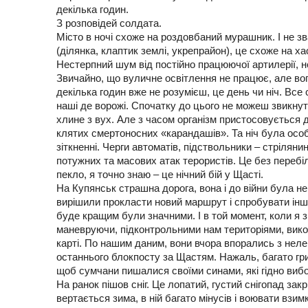
декілька годин.
З розповідей солдата.
Місто в ночі схоже на роздовбаний мурашник. І не зв
(ділянка, клаптик землі, укрепрайон), це схоже на ха
Нестерпний шум від постійно працюючої артилерії, не
Звичайно, що вуличне освітлення не працює, але во
декілька годин вже не розумієш, це день чи ніч. Все 
наші де ворожі. Спочатку до цього не можеш звикнути
хлине з вух. Але з часом організм пристосовується д
клятих смертоносних «карандашів». Та ніч була особ
зіткненні. Черги автоматів, підствольники – стріляни
потужних та масових атак терористів. Це без переб
пекло, я точно знаю – це нічний бій у Щасті.
На Купянськ страшна дорога, вона і до війни була не
вирішили прокласти новий маршрут і спробувати інш
буде кращим були значними. І в той момент, коли я 
маневруючи, підконтрольними нам територіями, викон
карті. По нашим даним, вони вчора впорались з неле
останнього блокпосту за Щастям. Нажаль, багато гри
щоб сумчани пишалися своїми синами, які гідно виб
На ранок пішов сніг. Це лопатий, густий снігопад зак
вертається зима, в ній багато мінусів і воювати взим