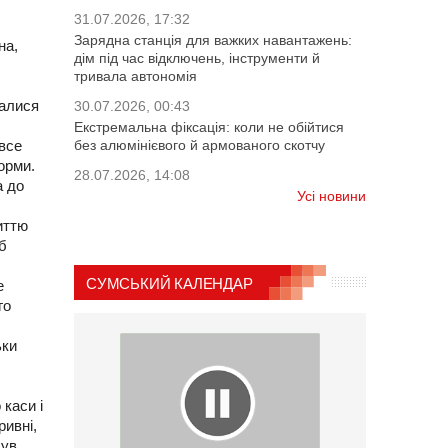
31.07.2026, 17:32
Зарядна станція для важких навантажень:
на,
дім під час відключень, інструменти й
тривала автономія
далися
30.07.2026, 00:43
Екстремальна фіксація: коли не обійтися
 все
без алюмінієвого й армованого скотчу
орми.
28.07.2026, 14:08
а до
Усі новини
иттю
б
СУМСЬКИЙ КАЛЕНДАР
е
го
ьки
 каси і
ривні,
був