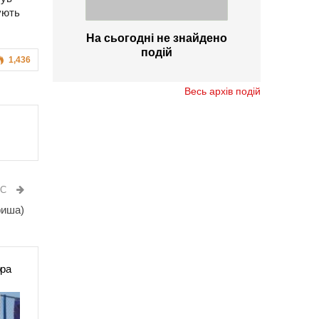
ують
На сьогодні не знайдено
подій
1,436
Весь архів подій
ИС
фиша)
ора