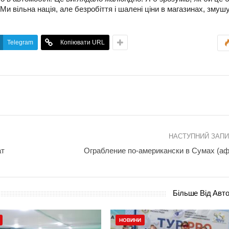
Ми вільна нація, але безробіття і шалені ціни в магазинах, змуш
Telegram
Копіювати URL
НАСТУПНИЙ ЗАП
ат
Ограбление по-американски в Сумах (а
Більше Від Авт
НОВИНИ