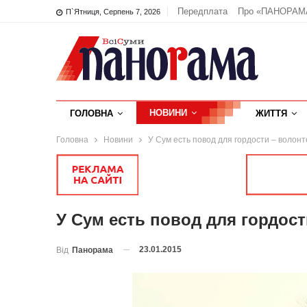
Передплата
Про «ПАНОРАМ
П`ятниця, Серпень 7, 2026
НОВИНИ
ГОЛОВНА
ЖИТТЯ
Головна
Новини
У Сум есть повод для гордости – волон
У Сум есть повод для гордос
23.01.2015
Від
Панорама