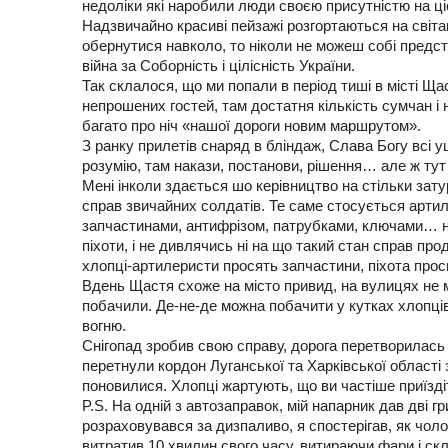
недоліки які наробили люди своєю присутністю на ціє
Надзвичайно красиві пейзажі розгортаються на світан
обернутися навколо, то ніколи не можеш собі предс
війна за Соборність і цілісність України.
Так склалося, що ми попали в період тиші в місті Ща
непрошених гостей, там достатня кількість сумчан і 
багато про ніч «нашої дороги новим маршрутом».
З ранку прилетів снаряд в бліндаж, Слава Богу всі уц
розумію, там накази, постанови, рішення… але ж тут 
Мені інколи здається шо керівництво на стільки зату
справ звичайних солдатів. Те саме стосується артил
запчастинами, антифрізом, патрубками, ключами… на
піхоти, і не дивлячись ні на що такий стан справ пр
хлопці-артилеристи просять запчастини, піхота прос
Вдень Щастя схоже на місто привид, на вулицях не м
побачили. Де-не-де можна побачити у кутках хлопців
вогню.
Снігопад зробив свою справу, дорога перетворилась 
перетнули кордон Луганської та Харківської області
поновилися. Хлопці жартують, що ви частіше приїзді
P.S. На одній з автозаправок, мій напарник дав дві гр
розраховувався за дизпаливо, я спостерігав, як чолові
витратив 10 хвилин свого часу, витираючи фари і скл