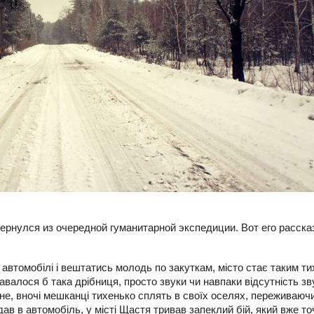
ернулся из очередной гуманитарной экспедиции. Вот его расска
 автомобілі і вештатись молодь по закуткам, місто стає таким т
авалося б така дрібниця, просто звуки чи навпаки відсутність зву
йне, вночі мешканці тихенько сплять в своїх оселях, переживаю
дав в автомобіль, у місті Щастя тривав запеклий бій, який вже т