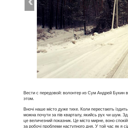
Вести с передовой: волонтер из Сум Андрей Букин в
этом.
Вночі наше місто дуже тихе. Коли перестають їздить
можна почути за пів кварталу, якийсь рух чи шум. Зд
це величезний показник. Це місто мирне, воно спокі
за робочі проблеми наступного дня. У той час як я сі