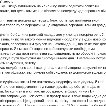
ї землі.
ку. І якщо зупинитись на хвилинку, вийти подихати повітрям і
тавити, що десь там менше кілометра попереду йде справжня вій
стя і навіть доїхали до перших блокпостів, що приймали вночі
нам треба було передати їм індивідуальні передачі. Там ми дові
іліли, бо були на ранковій нараді, але у хлопців погоріли речі. Я
війна, як після такого можна відмовити солдату у видачі нової ф
ркано, пересуванням фігурок на шаховій дошці, що їм не має діл
еристів. Як можна їх зараз не забезпечувати необхідними
 них тримається величезна відповідальність по обороні і прикр
одовжує бути присутнім до сьогоднішнього дня. З нагальних потре
ить камуфляж, оптику.
ає людей, воно зовні все ціле, але живої людини на вулиці ми н
 в камуфляжах, які готують собі сніданок за допомогою відкрито
в суцільний каток і ми потихеньку подрифтували додому. Як тіл
 з’явилося повідомлення від наших друзів, що обстріли Щастя
ть, бо коли ви в місті нас не обстрілюють Смайлик «wink»
ивні заправщику, щоб останній протер вікно. І поки водій ходив до
к працював. Це здоровий чоловік, повіку – за сорок і він за дві г
о в автомобілі. Це виглядало жалюгідно. Я б зрозумів, як би це 