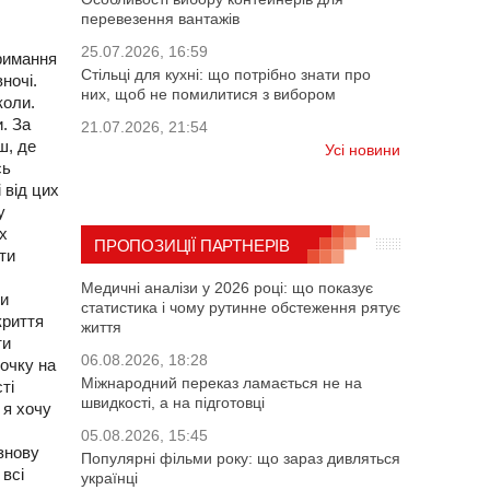
перевезення вантажів
25.07.2026, 16:59
тримання
Стільці для кухні: що потрібно знати про
ночі.
них, щоб не помилитися з вибором
коли.
. За
21.07.2026, 21:54
ш, де
Усі новини
сь
 від цих
у
их
ПРОПОЗИЦІЇ ПАРТНЕРІВ
ти
Медичні аналізи у 2026 році: що показує
Ми
статистика і чому рутинне обстеження рятує
криття
життя
ти
06.08.2026, 18:28
точку на
Міжнародний переказ ламається не на
ті
швидкості, а на підготовці
 я хочу
05.08.2026, 15:45
 знову
Популярні фільми року: що зараз дивляться
 всі
українці