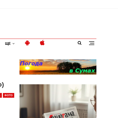
ЩЕ
о)
А
ФОТО