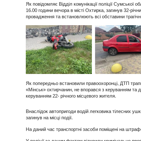
Як повідомляє Відділ комунікації поліції Сумської о
16.00 години вечора в місті Охтирка, загинув 32-річ
провадження та встановлюють всі обставини трагічно
Як попередньо встановили правоохоронці, ДТП трапи
«Мінськ» охтирчанин, не впорався з керуванням та д
керуванням 22- річного місцевого жителя.
Внаслідок автопригоди водій легковика тілесних уш
загинув на місці події.
На даний час транспортні засоби поміщені на штраф
У поліції за даним фактом відкрили кримінальне про