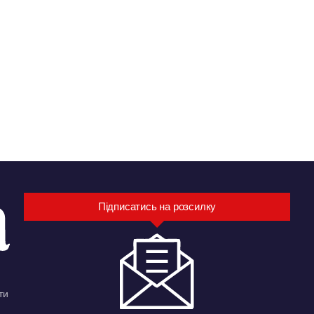
Підписатись на розсилку
ти