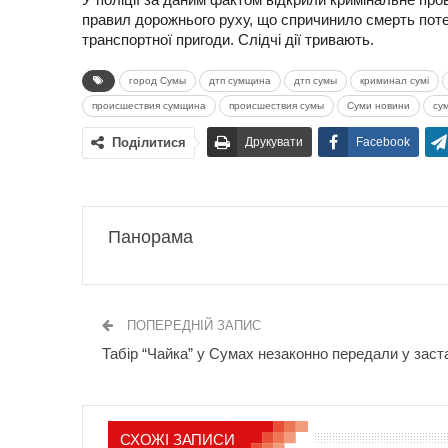
правил дорожнього руху, що спричинило смерть поте
транспортної пригоди. Слідчі дії тривають.
город Сумы
дтп сумщина
дтп сумы
криминал сумі
происшествия сумщина
происшествия сумы
Суми новини
су
Поділитися
Друкувати
Facebook
Панорама
ПОПЕРЕДНІЙ ЗАПИС
Табір “Чайка” у Сумах незаконно передали у заст
СХОЖІ ЗАПИСИ