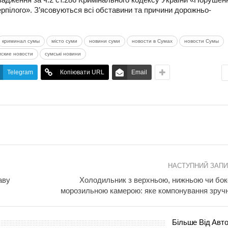
рпілого». З’ясовуються всі обставини та причини дорожньо-
криминал сумы
місто суми
новини суми
новости в Сумах
новости Сумы
мские новости
сумські новини
Telegram
Копіювати URL
Email
НАСТУПНИЙ ЗАП
аву
Холодильник з верхньою, нижньою чи бо
морозильною камерою: яке компонування зруч
Більше Від Авт