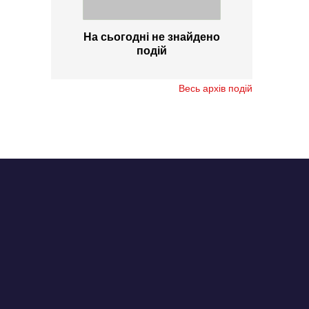
На сьогодні не знайдено
подій
Весь архів подій