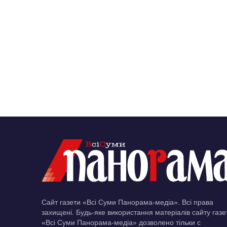
Сайт газети «Всі Суми Панорама-медіа». Всі права
захищені. Будь-яке використання матеріалів сайту газе
«Всі Суми Панорама-медіа» дозволено тільки c