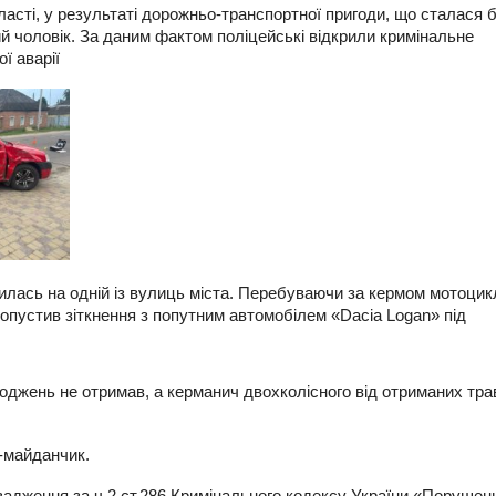
бласті, у результаті дорожньо-транспортної пригоди, що сталася 
ний чоловік. За даним фактом поліцейські відкрили кримінальне
ї аварії
лась на одній із вулиць міста. Перебуваючи за кермом мотоцик
опустив зіткнення з попутним автомобілем «Dacia Logan» під
коджень не отримав, а керманич двохколісного від отриманих тр
-майданчик.
вадження за ч.2 ст.286 Кримінального кодексу України «Порушен