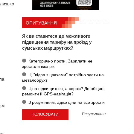
близько
ОПИТУВАННЯ
Як ви ставитеся до можливого
підвищення тарифу на проїзд у
сумських маршрутках?
Категорично проти. Зарплати не
зростали вже рік
Ці "відра з цвяхами" потрібно здати на
ла
металобрухт
Ціна підвищиться, а сервіс? Де обіцяні
ремонти й GPS-навігація?
З розумінням, адже ціни на все зросли
авм
Результати
ня