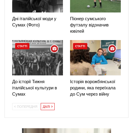
Дні італійської моди у
Піонер сумського
Сумах (Фото)
футзалу відзначив
ювілей
СТАТТІ
СТАТТІ
До історії Тижня
Історія ворожбянської
італійської культури в
родини, яка переїхала
Сумах
до Сум через війну
ПОПЕРЕДНЯ
ДАЛІ