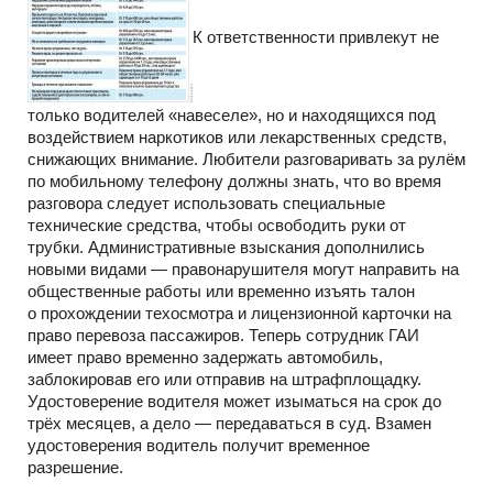
К ответственности привлекут не
только водителей «навеселе», но и находящихся под
воздействием наркотиков или лекарственных средств,
снижающих внимание. Любители разговаривать за рулём
по мобильному телефону должны знать, что во время
разговора следует использовать специальные
технические средства, чтобы освободить руки от
трубки. Административные взыскания дополнились
новыми видами — правонарушителя могут направить на
общественные работы или временно изъять талон
о прохождении техосмотра и лицензионной карточки на
право перевоза пассажиров. Теперь сотрудник ГАИ
имеет право временно задержать автомобиль,
заблокировав его или отправив на штрафплощадку.
Удостоверение водителя может изыматься на срок до
трёх месяцев, а дело — передаваться в суд. Взамен
удостоверения водитель получит временное
разрешение.