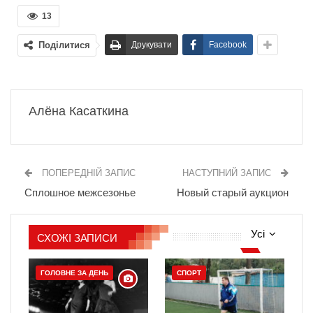
13
Поділитися
Друкувати
Facebook
Алёна Касаткина
ПОПЕРЕДНІЙ ЗАПИС
НАСТУПНИЙ ЗАПИС
Сплошное межсезонье
Новый старый аукцион
Усі
СХОЖІ ЗАПИСИ
ГОЛОВНЕ ЗА ДЕНЬ
СПОРТ