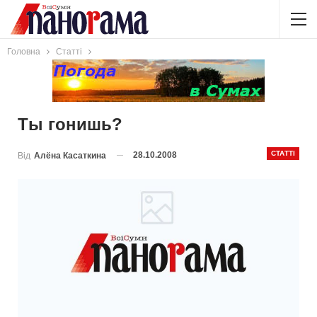
Головна
Статті
Ты гонишь?
СТАТТІ
28.10.2008
Від
Алёна Касаткина