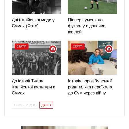
Дні італійської моди у
Піонер сумського
Сумах (Фото)
футзалу відзначив
ювілей
СТАТТІ
СТАТТІ
До історії Тижня
Історія ворожбянської
італійської культури в
родини, яка переїхала
Сумах
до Сум через війну
ПОПЕРЕДНЯ
ДАЛІ