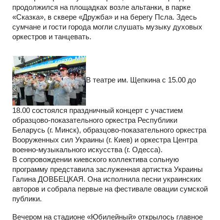
продолжился на площадках возле альтанки, в парке
«Сказка», в сквере «Дружба» и на берегу Псла. Здесь
сумчане и гости города могли слушать музыку духовых
оркестров и танцевать.
В театре им. Щепкина с 15.00 до
18.00 состоялся праздничный концерт с участием
образцово-показательного оркестра Республики
Беларусь (г. Минск), образцово-показательного оркестра
Вооруженных сил Украины (г. Киев) и оркестра Центра
военно-музыкального искусства (г. Одесса).
В сопровождении киевского коллектива сольную
программу представила заслуженная артистка Украины
Галина ДОВБЕЦКАЯ. Она исполнила песни украинских
авторов и собрала первые на фестивале овации сумской
публики.
Вечером на стадионе «Юбилейный» открылось главное