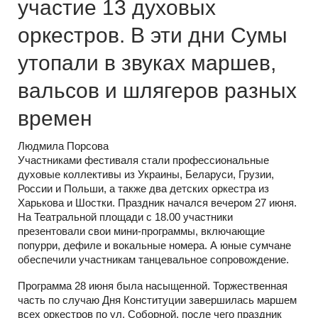
участие 13 духовых
оркестров. В эти дни Сумы
утопали в звуках маршев,
вальсов и шлягеров разных
времен
Людмила Порсова
Участниками фестиваля стали профессиональные
духовые коллективы из Украины, Беларуси, Грузии,
России и Польши, а также два детских оркестра из
Харькова и Шостки. Праздник начался вечером 27 июня.
На Театральной площади с 18.00 участники
презентовали свои мини-программы, включающие
попурри, дефиле и вокальные номера. А юные сумчане
обеспечили участникам танцевальное сопровождение.
Программа 28 июня была насыщенной. Торжественная
часть по случаю Дня Конституции завершилась маршем
всех оркестров по ул. Соборной, после чего праздник