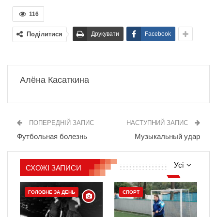
116
Поділитися
Друкувати
Facebook
Алёна Касаткина
ПОПЕРЕДНІЙ ЗАПИС
НАСТУПНИЙ ЗАПИС
Футбольная болезнь
Музыкальный удар
Усі
СХОЖІ ЗАПИСИ
ГОЛОВНЕ ЗА ДЕНЬ
СПОРТ