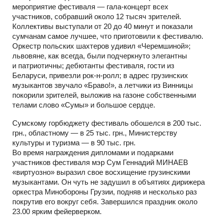
мероприятие фестиваля — гала-концерт всех
участников, собравший около 12 тысяч зрителей.
Коллективы выступали от 20 до 40 минут и показали
сумчанам самое лучшее, что приготовили к фестивалю.
Оркестр польских шахтеров удивил «Черемшиной»;
львовяне, как всегда, были подчеркнуто элегантны
и патриотичны; дебютанты фестиваля, гости из
Беларуси, привезли рок-н-ролл; в адрес грузинских
музыкантов звучало «Браво!», а летчики из Винницы
покорили зрителей, выложив на газоне собственными
телами слово «Сумы» и большое сердце.
Сумскому горбюджету фестиваль обошелся в 200 тыс.
грн., областному — в 25 тыс. грн., Министерству
культуры и туризма — в 90 тыс. грн.
Во время награждения дипломами и подарками
участников фестиваля мэр Сум Геннадий МИНАЕВ
«виртуозно» выразил свое восхищение грузинскими
музыкантами. Он чуть не задушил в объятиях дирижера
оркестра Минобороны Грузии, подняв и несколько раз
покрутив его вокруг себя. Завершился праздник около
23.00 ярким фейерверком.