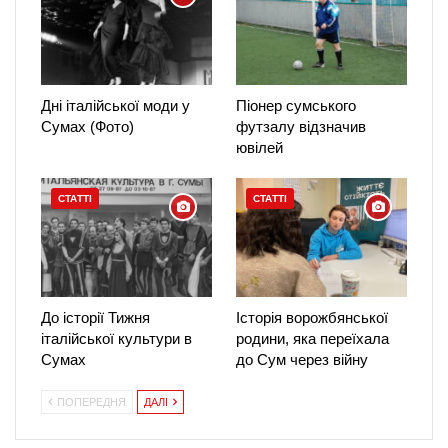
Дні італійської моди у
Піонер сумського
Сумах (Фото)
футзалу відзначив
ювілей
СТАТТІ
СТАТТІ
До історії Тижня
Історія ворожбянської
італійської культури в
родини, яка переїхала
Сумах
до Сум через війну
ПОПЕРЕДНЯ
ДАЛІ