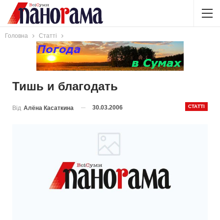
Головна
Статті
Тишь и благодать
СТАТТІ
30.03.2006
Від
Алёна Касаткина