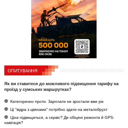
ОПИТУВАННЯ
Як ви ставитеся до можливого підвищення тарифу на
проїзд у сумських маршрутках?
Категорично проти. Зарплати не зростали вже рік
Ці "відра з цвяхами" потрібно здати на металобрухт
Ціна підвищиться, а сервіс? Де обіцяні ремонти й GPS-
навігація?