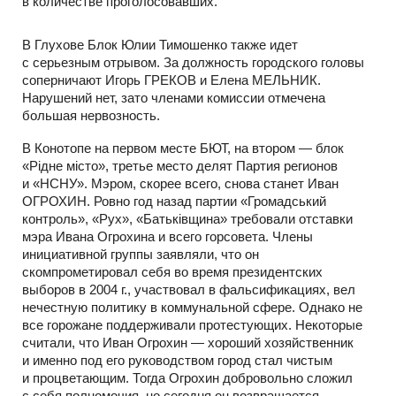
в количестве проголосовавших.
В Глухове Блок Юлии Тимошенко также идет
с серьезным отрывом. За должность городского головы
соперничают Игорь ГРЕКОВ и Елена МЕЛЬНИК.
Нарушений нет, зато членами комиссии отмечена
большая нервозность.
В Конотопе на первом месте БЮТ, на втором — блок
«Рідне місто», третье место делят Партия регионов
и «НСНУ». Мэром, скорее всего, снова станет Иван
ОГРОХИН. Ровно год назад партии «Громадський
контроль», «Рух», «Батьківщина» требовали отставки
мэра Ивана Огрохина и всего горсовета. Члены
инициативной группы заявляли, что он
скомпрометировал себя во время президентских
выборов в 2004 г., участвовал в фальсификациях, вел
нечестную политику в коммунальной сфере. Однако не
все горожане поддерживали протестующих. Некоторые
считали, что Иван Огрохин — хороший хозяйственник
и именно под его руководством город стал чистым
и процветающим. Тогда Огрохин добровольно сложил
с себя полномочия, но сегодня он возвращается