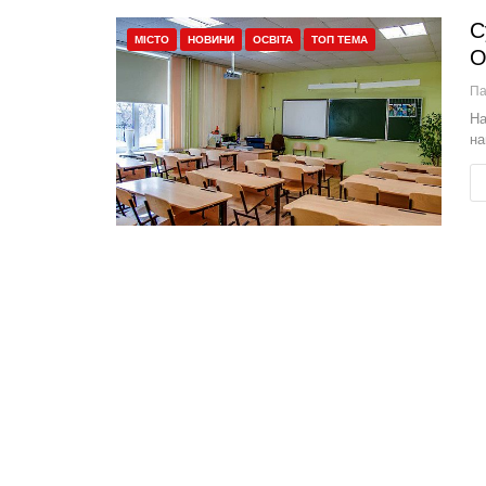
С
МІСТО
НОВИНИ
ОСВІТА
ТОП ТЕМА
О
П
На
на