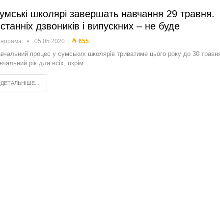
умські школярі завершать навчання 29 травня.
станніх дзвоників і випускних – не буде
анорама
05.05.2020
655
вчальний процес у сумських школярів триватиме цього року до 30 травня
вчальний рік для всіх, окрім…
ДЕТАЛЬНІШЕ...