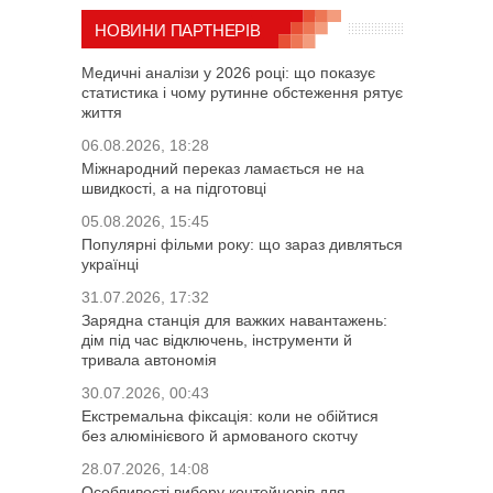
НОВИНИ ПАРТНЕРІВ
Медичні аналізи у 2026 році: що показує
статистика і чому рутинне обстеження рятує
життя
06.08.2026, 18:28
Міжнародний переказ ламається не на
швидкості, а на підготовці
05.08.2026, 15:45
Популярні фільми року: що зараз дивляться
українці
31.07.2026, 17:32
Зарядна станція для важких навантажень:
дім під час відключень, інструменти й
тривала автономія
30.07.2026, 00:43
Екстремальна фіксація: коли не обійтися
без алюмінієвого й армованого скотчу
28.07.2026, 14:08
Особливості вибору контейнерів для