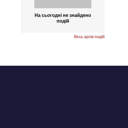
На сьогодні не знайдено
подій
Весь архів подій