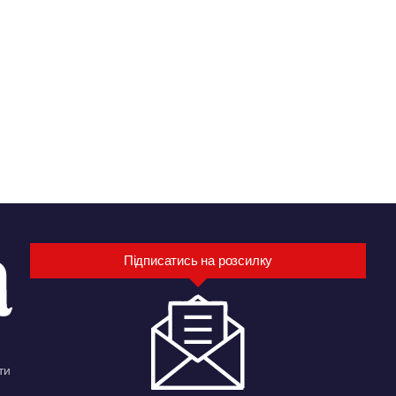
Підписатись на розсилку
ти