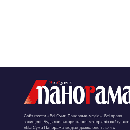
Сайт газети «Всі Суми Панорама-медіа». Всі права
захищені. Будь-яке використання матеріалів сайту газе
«Всі Суми Панорама-медіа» дозволено тільки c