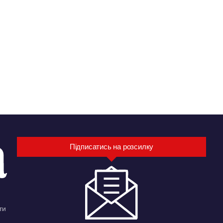
Підписатись на розсилку
ти