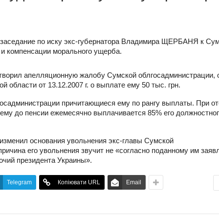
 заседание по иску экс-губернатора Владимира ЩЕРБАНЯ к Су
и компенсации морального ущерба.
етворил апелляционную жалобу Сумской облгосадминистрации, 
области от 13.12.2007 г. о выплате ему 50 тыс. грн.
осадминистрации причитающиеся ему по рангу выплаты. При от
, ему до пенсии ежемесячно выплачивается 85% его должностно
изменил основания увольнения экс-главы Сумской
ричина его увольнения звучит не «согласно поданному им заяв
мочий президента Украины».
Telegram
Копіювати URL
Email