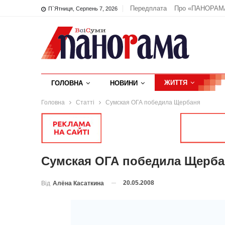
Передплата
Про «ПАНОРАМ
П`ятниця, Серпень 7, 2026
ЖИТТЯ
ГОЛОВНА
НОВИНИ
Головна
Статті
Сумская ОГА победила Щербаня
Сумская ОГА победила Щерба
20.05.2008
Від
Алёна Касаткина