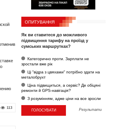
ОПИТУВАННЯ
мской
Як ви ставитеся до можливого
підвищення тарифу на проїзд у
отменив
сумських маршрутках?
Категорично проти. Зарплати не
ставке
зростали вже рік
го
Ці "відра з цвяхами" потрібно здати на
металобрухт
Ціна підвищиться, а сервіс? Де обіцяні
лению
ремонти й GPS-навігація?
З розумінням, адже ціни на все зросли
113
Результати