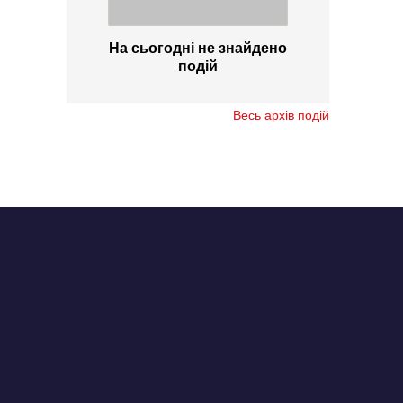
На сьогодні не знайдено
подій
Весь архів подій