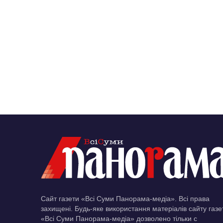
Сайт газети «Всі Суми Панорама-медіа». Всі права
захищені. Будь-яке використання матеріалів сайту газе
«Всі Суми Панорама-медіа» дозволено тільки c