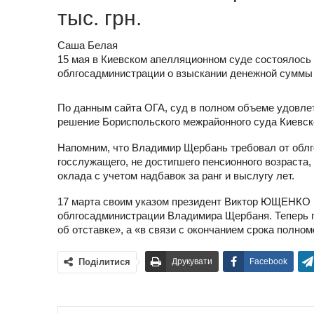
тыс. грн.
Саша Белая
15 мая в Киевском апелляционном суде состоялось
облгосадминистрации о взыскании денежной суммы 
По данным сайта ОГА, суд в полном объеме удовл
решение Бориспольского межрайонного суда Киевской 
Напомним, что Владимир Щербань требовал от облг
госслужащего, не достигшего пенсионного возраста
оклада с учетом надбавок за ранг и выслугу лет.
17 марта своим указом президент Виктор ЮЩЕНКО 
облгосадминистрации Владимира Щербаня. Теперь п
об отставке», а «в связи с окончанием срока полно
Поділитися
Друкувати
Facebook