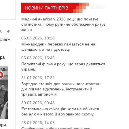
НОВИНИ ПАРТНЕРІВ
Медичні аналізи у 2026 році: що показує
статистика і чому рутинне обстеження рятує
життя
ИС
06.08.2026, 18:28
флаг»
Міжнародний переказ ламається не на
швидкості, а на підготовці
ора
05.08.2026, 15:45
Популярні фільми року: що зараз дивляться
українці
31.07.2026, 17:32
Зарядна станція для важких навантажень:
дім під час відключень, інструменти й
тривала автономія
30.07.2026, 00:43
Екстремальна фіксація: коли не обійтися
без алюмінієвого й армованого скотчу
28.07.2026, 14:08
ури
Особливості вибору контейнерів для