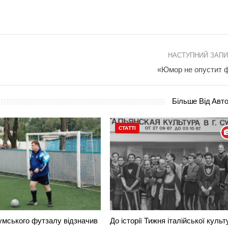
НАСТУПНИЙ ЗАП
«Юмор не опустит 
Більше Від Авт
СТАТТІ
умського футзалу відзначив
До історії Тижня італійської культ