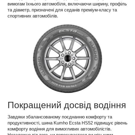
вимогам їхнього автомобіля, включаючи ширину, профіль
та діаметр, призначені для седанів преміум-класу та
спортивних автомобілів.
Покращений досвід водіння
Завдяки збалансованому поєднанню комфорту та
продуктивності, шина Kumho Ecsta HS52 підвищує рівень
комфорту водіння для вимогливих автомобілістів.
Незалежно від того, чи пересуваєтеся ви міськими