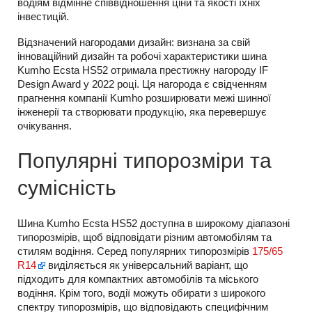
водіям відмінне співвідношення ціни та якості їхніх
інвестицій.
Відзначений нагородами дизайн: визнана за свій
інноваційний дизайн та робочі характеристики шина
Kumho Ecsta HS52 отримала престижну нагороду IF
Design Award у 2022 році. Ця нагорода є свідченням
прагнення компанії Kumho розширювати межі шинної
інженерії та створювати продукцію, яка перевершує
очікування.
Популярні типорозміри та
сумісність
Шина Kumho Ecsta HS52 доступна в широкому діапазоні
типорозмірів, щоб відповідати різним автомобілям та
стилям водіння. Серед популярних типорозмірів
175/65
R14
виділяється як універсальний варіант, що
підходить для компактних автомобілів та міського
водіння. Крім того, водії можуть обирати з широкого
спектру типорозмірів, що відповідають специфічним