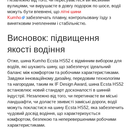
вулицями, чи вирушаєте в довгу подорож по шосе, водії
можуть бути впевнені, що
літні шини
Kumho
забезпечать плавну, контрольовану їзду з
винятковим зчепленням і стабільністю.
Висновок: підвищення
якості водіння
Отже, шина Kumho Ecsta HS52 є відмінним вибором для
водіїв, які шукають шину, що забезпечує ідеальний
баланс між комфортом та робочими характеристиками.
Завдяки інноваційному дизайну, передовим технологіям
та нагородам, таким як IF Design Award, шина Ecsta HS52
встановлює новий стандарт досконалості в шинній
індустрії. Незалежно від того, чи перетинаєте ви міські
ландшафти, чи долаєте звивисті заміські дороги, водії
можуть покластися на шину Ecsta HS52, яка забезпечить
чудовий досвід водіння, що характеризується
комфортом, безпекою та неперевершеними робочими
характеристиками.