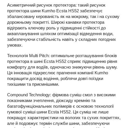
Асиметричний рисунок протектора: такий рисунок
протектора шини Kumho Ecsta HS52 забезпечує
збалансовану керованість як на мокрому, так і на сухому
дорожньому покритті. Широкі канавки протектора
відіграють ключову роль у підвищенні стійкості до
аквапланування шляхом оптимізації відведення води,
забезпечуючи стабільність навіть у складних погодних
умовах.
Технологія Multi Pitch: оптимальне розташування блоків
протектора в шині Ecsta HS52 сприяє підвищенню рівня
комфорту для водіїв, одночасно знижуючи рівень шуму.
Ця інновація підкреслює прагнення компанії Kumho
покращити досвід водіння, роблячи довгі поїздки
тихішими та приємнішими.
Compound Technology: фірмова суміш смол з високими
показниками зчеплення, діоксиду кремнію та
багатофункціональних полімерів є основою технології
гумової суміші шини Ecsta HS52. Ця суміш не лише
покращує характеристики на вологих та сухих покриттях,
але й подовжує термін служби шини, забезпечуючи