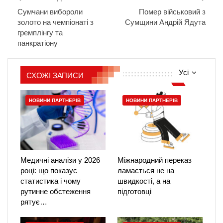
Сумчани вибороли
Помер військовий з
золото на чемпіонаті з
Сумщини Андрій Ядута
гремплінгу та
панкратіону
Усі
СХОЖІ ЗАПИСИ
НОВИНИ ПАРТНЕРІВ
НОВИНИ ПАРТНЕРІВ
Медичні аналізи у 2026
Міжнародний переказ
році: що показує
ламається не на
статистика і чому
швидкості, а на
рутинне обстеження
підготовці
рятує…