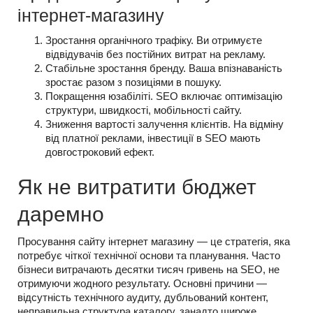
інтернет-магазину
Зростання органічного трафіку. Ви отримуєте
відвідувачів без постійних витрат на рекламу.
Стабільне зростання бренду. Ваша впізнаваність
зростає разом з позиціями в пошуку.
Покращення юзабіліті. SEO включає оптимізацію
структури, швидкості, мобільності сайту.
Зниження вартості залучення клієнтів. На відміну
від платної реклами, інвестиції в SEO мають
довгостроковий ефект.
Як не витратити бюджет
даремно
Просування сайту інтернет магазину — це стратегія, яка
потребує чіткої технічної основи та планування. Часто
бізнеси витрачають десятки тисяч гривень на SEO, не
отримуючи жодного результату. Основні причини —
відсутність технічного аудиту, дубльований контент,
неправильна структура каталогу, занадто широке