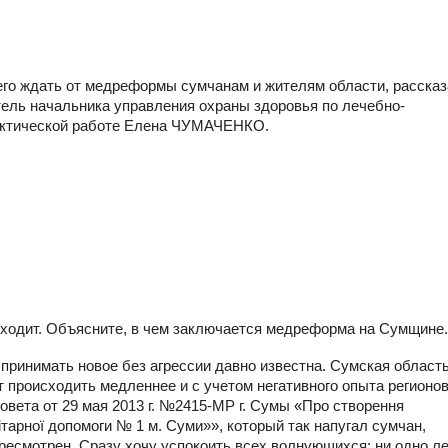
его ждать от медреформы сумчанам и жителям области, расска
ель начальника управления охраны здоровья по лечебно-
ктической работе Елена ЧУМАЧЕНКО.
оисходит. Объясните, в чем заключается медреформа на Сумщине.
 принимать новое без агрессии давно известна. Сумская область
 происходить медленнее и с учетом негативного опыта регионов
овета от 29 мая 2013 г. №2415-МР г. Сумы «Про створення
тарної допомоги № 1 м. Суми»», который так напугал сумчан,
есмотрен. Сразу хочу успокоить всех волнующихся: ни одно л