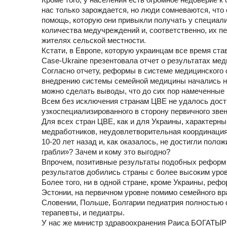
нас только зарождается, но люди сомневаются, чт
помощь, которую они привыкли получать у специал
количества медучреждений и, соответственно, их п
жителях сельской местности.
Кстати, в Европе, которую украинцам все время ст
Case-Ukraine презентовала отчет о результатах ме
Согласно отчету, реформы в системе медицинского
внедрению системы семейной медицины начались намн
можно сделать выводы, что до сих пор намеченные 
Всем без исключения странам ЦВЕ не удалось дост
узкоспециализированного в сторону первичного звен
Для всех стран ЦВЕ, как и для Украины, характерн
медработников, неудовлетворительная координация 
10-20 лет назад и, как оказалось, не достигли поло
грабли»? Зачем и кому это выгодно?
Впрочем, позитивные результаты подобных реформ в
результатов добились страны с более высоким уровн
Более того, ни в одной стране, кроме Украины, реф
Эстонии, на первичном уровне помимо семейного вр
Словении, Польше, Болгарии педиатрия полностью с
терапевты, и педиатры.
У нас же министр здравоохранения Раиса БОГАТЫР