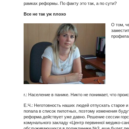
рамках реформы. По факту это так, а по сути?
Все не так уж плохо
О том, ч
заместит
профила
r.: Население в панике. Никто не понимает, что пр
Е.Ч.: Неготовность наших людей отпускать старое и
попала в список пилотных, поэтому изменения будут
реформа действует уже давно. Решение сессии горс
комунального закладу «Центр первинної медико-сані
обслуживающихся в поликлинике №3, еще будет пер