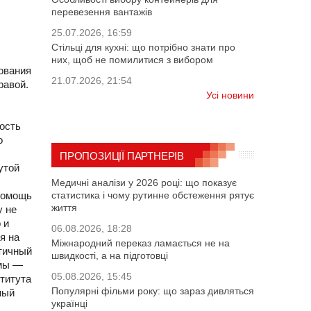
перевезення вантажів
25.07.2026, 16:59
Стільці для кухні: що потрібно знати про
них, щоб не помилитися з вибором
ования
21.07.2026, 21:54
равой.
Усі новини
ость
о
ПРОПОЗИЦІЇ ПАРТНЕРІВ
утой
Медичні аналізи у 2026 році: що показує
помощь
статистика і чому рутинне обстеження рятує
життя
у не
 и
06.08.2026, 18:28
я на
Міжнародний переказ ламається не на
тичный
швидкості, а на підготовці
рмы —
05.08.2026, 15:45
ститута
Популярні фільми року: що зараз дивляться
ный
українці