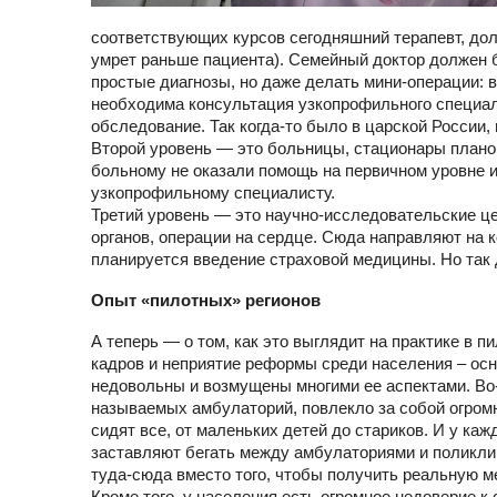
соответствующих курсов сегодняшний терапевт, долж
умрет раньше пациента). Семейный доктор должен б
простые диагнозы, но даже делать мини-операции: 
необходима консультация узкопрофильного специали
обследование. Так когда-то было в царской России,
Второй уровень — это больницы, стационары планов
больному не оказали помощь на первичном уровне и
узкопрофильному специалисту.
Третий уровень — это научно-исследовательские це
органов, операции на сердце. Сюда направляют на
планируется введение страховой медицины. Но так д
Опыт «пилотных» регионов
А теперь — о том, как это выглядит на практике в 
кадров и неприятие реформы среди населения – ос
недовольны и возмущены многими ее аспектами. Во-
называемых амбулаторий, повлекло за собой огром
сидят все, от маленьких детей до стариков. И у каж
заставляют бегать между амбулаториями и поликли
туда-сюда вместо того, чтобы получить реальную 
Кроме того, у населения есть огромное недоверие к