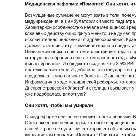
Медицинская реформа: «Помогите! Они хотят, ч
Возмущенные сумчане не могут взять в толк, почем
медучреждения, а в амбулаториях вместо педиатра 
Характерной особенностью начала медицинской рефо
ключевых действующих фигур – никто и не думал 
исключительно чиновники от здравоохранения. Кр
должны стать институт семейного врача и предост
Цинизм чиновников при этом иллюстрирует фраза
которую она обронила еще летом прошлого года: «Бе
финансирование. Из бюджета выделяется 3,5% ВВП
платежи пациентов». И добавила, что государство 
продолжают «много и часто болеть». Экие несознат
Информация о ходе медицинской реформы, которая 
Днепропетровской областей и столицы) вызывает у
уже подобралась вплотную?
Они хотят, чтобы мы умирали
О медреформе сейчас не говорит только ленивый. Вп
Обеспокоенные пенсионеры, которые в принципе не
нашей стране не сулят ничего хорошего обычным гр
журналистом словами: «Помогите! Они хотят, чтобы