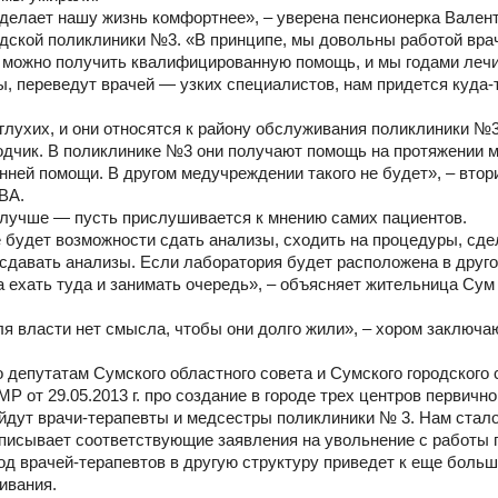
сделает нашу жизнь комфортнее», – уверена пенсионерка Вален
дской поликлиники №3. «В принципе, мы довольны работой врач
ь можно получить квалифицированную помощь, и мы годами леч
ы, переведут врачей — узких специалистов, нам придется куда-
лухих, и они относятся к району обслуживания поликлиники №3
дчик. В поликлинике №3 они получают помощь на протяжении м
нней помощи. В другом медучреждении такого не будет», – втор
ВА.
к лучше — пусть прислушивается к мнению самих пациентов.
 будет возможности сдать анализы, сходить на процедуры, сде
 сдавать анализы. Если лаборатория будет расположена в друг
 ехать туда и занимать очередь», – объясняет жительница Сум
 власти нет смысла, чтобы они долго жили», – хором заключа
 депутатам Сумского областного совета и Сумского городского 
от 29.05.2013 г. про создание в городе трех центров первично
йдут врачи-терапевты и медсестры поликлиники № 3. Нам стал
дписывает соответствующие заявления на увольнение с работы 
д врачей-терапевтов в другую структуру приведет к еще боль
ивания.