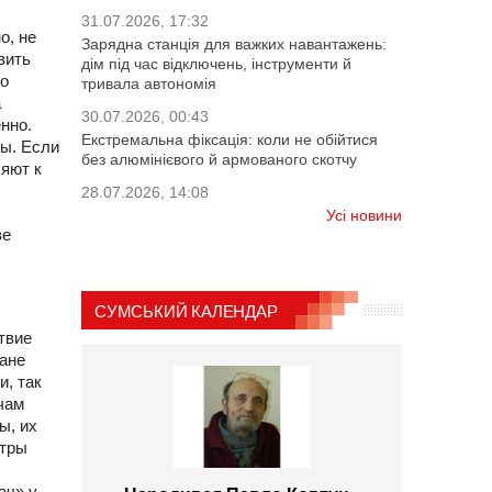
31.07.2026, 17:32
о, не
Зарядна станція для важких навантажень:
вить
дім під час відключень, інструменти й
то
тривала автономія
а
30.07.2026, 00:43
нно.
Екстремальна фіксація: коли не обійтися
ры. Если
без алюмінієвого й армованого скотчу
ляют к
28.07.2026, 14:08
Усі новини
ве
СУМСЬКИЙ КАЛЕНДАР
твие
ане
, так
чам
ы, их
етры
ач» у