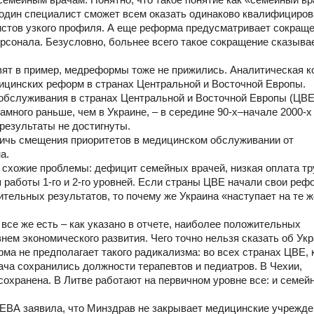
о один специалист сможет всем оказать одинаково квалифициро
истов узкого профиля. А еще реформа предусматривает сокращ
ерсонала. Безусловно, больнее всего такое сокращение сказыва
авят в пример, медреформы тоже не прижились. Аналитическая 
дицинских реформ в странах Центральной и Восточной Европы.
 обслуживания в странах Центральной и Восточной Европы (ЦВЕ
ого раньше, чем в Украине, – в середине 90-х–начале 2000-х г
результаты не достигнуты.
ичь смещения приоритетов в медицинском обслуживании от
а.
ы схожие проблемы: дефицит семейных врачей, низкая оплата т
работы 1-го и 2-го уровней. Если страны ЦВЕ начали свои ре
жительных результатов, то почему же Украина «наступает на те ж
се же есть – как указано в отчете, наиболее положительных
ем экономического развития. Чего точно нельзя сказать об Укр
орма не предполагает такого радикализма: во всех странах ЦВЕ,
ача сохранились должности терапевтов и педиатров. В Чехии,
охранена. В Литве работают на первичном уровне все: и семейн
ЕВА заявила, что Минздрав не закрывает медицинские учрежде