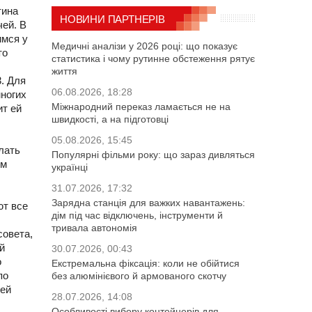
тина
НОВИНИ ПАРТНЕРІВ
ей. В
имся у
Медичні аналізи у 2026 році: що показує
то
статистика і чому рутинне обстеження рятує
життя
. Для
06.08.2026, 18:28
ногих
Міжнародний переказ ламається не на
ит ей
швидкості, а на підготовці
05.08.2026, 15:45
лать
Популярні фільми року: що зараз дивляться
ом
українці
31.07.2026, 17:32
Зарядна станція для важких навантажень:
ют все
дім під час відключень, інструменти й
тривала автономія
совета,
й
30.07.2026, 00:43
о
Екстремальна фіксація: коли не обійтися
по
без алюмінієвого й армованого скотчу
шей
28.07.2026, 14:08
Особливості вибору контейнерів для