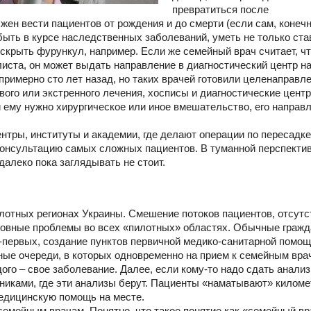
превратиться после
ен вести пациентов от рождения и до смерти (если сам, конечн
ыть в курсе наследственных заболеваний, уметь не только ста
вскрыть фурункул, например. Если же семейный врач считает, ч
ста, он может выдать направление в диагностический центр н
 примерно сто лет назад, но таких врачей готовили целенаправле
ого или экстренного лечения, хосписы и диагностические цент
 ему нужно хирургическое или иное вмешательство, его направ
нтры, институты и академии, где делают операции по пересадке
 консультацию самых сложных пациентов. В туманной перспекти
алеко пока заглядывать не стоит.
пилотных регионах Украины. Смешение потоков пациентов, отсутс
новные проблемы во всех «пилотных» областях. Обычные гражд
первых, создание пунктов первичной медико-санитарной помощи
ные очереди, в которых одновременно на прием к семейным вра
дого – свое заболевание. Далее, если кому-то надо сдать анализ
никами, где эти анализы берут. Пациенты «наматывают» килом
медицинскую помощь на месте.
 семейным врачам. Понятно, что такое понятие как «семейный вр