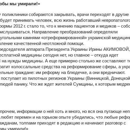
тобы мы умирали!»
у поликлиники собираются закрывать, врачи переходят в другие
будет принимать человек, всю жизнь работавший невропатолог
рмы 2012 г. стало то, что к мнению пациентов и медиков – соб
прислушиваться. Направление преобразований определяли
аеугольными камнями «отреформированной» украинской медици
авление качественной неотложной помощи.
 председателя аппарата Президента Украины Ирины АКИМОВОЙ,
сплатной медицины сегодня нет, но главное – откуда идет
 на нужды медицины. А еще примерно столько же составляют 
тратит колоссальные средства на реформирование сферы, а ук
ельные граждане: им реформу на блюдечке, а они вредничают.
поступает из пилотных регионов Украины (Винницкой, Донецкой
 людей панику. Что же ждет жителей Сумщины, к которым медр
рочем, информации о ней хоть и много, но вся она пугающе неп
 любят перемен и на горьком опыте убедились, что любые реф
ажданам, толпами приходят в редакцию и начинают разговор с
 мы умирали!»