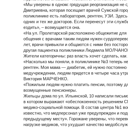
«Мы уверены в одном: грядущая реорганизация не 
Дмитриевна, которая посещает врачей Сумской горо
поликлинике есть лаборатория, рентген, УЗИ. Здес
одних и тех же докторов. Если перенесут эти служб
ездить», – возмущается она.
«На ул. Пролетарской расположено общежитие для г
общения с врачами таким людям нужен сурдоперево
лет, врачи привыкли и общаются с ними без посторо
другая пациентка поликлиники Людмила МОЛЧАНО
Жители категоричны: раз власть хочет сделать, ка
«Насколько мы поняли, в поликлинике №3 теперь не
рентген. Моя мама — диабетик, ей нужно постоянно
медучреждении, людям придется в четыре часа утра
Виктория МАРЧЕНКО.
«Пожилым людям нужно платить пенсии, поэтому для
возмущенные пенсионеры.
Жильцы дома по ул. Ильинской, 10 написали письмо
в котором выражают «обеспокоенность решением СМР 
медико-социальной помощи. В состав центра №1 во
известно, что медперсонал уже предупрежден и по
предыдущему месту». Горожане уверены, что перево
нагрузке медиков, что ухудшит качество медобслуж