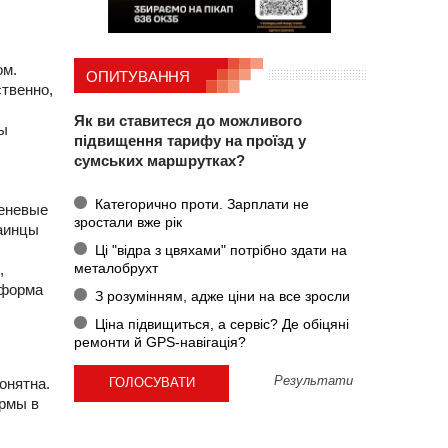
ом.
ОПИТУВАННЯ
ственно,
Як ви ставитеся до можливого
ны
підвищення тарифу на проїзд у
сумських маршрутках?
Категорично проти. Зарплати не
теневые
зростали вже рік
раинцы
Ці "відра з цвяхами" потрібно здати на
металобрухт
,
еформа
З розумінням, адже ціни на все зросли
Ціна підвищиться, а сервіс? Де обіцяні
ремонти й GPS-навігація?
Результати
онятна.
ормы в