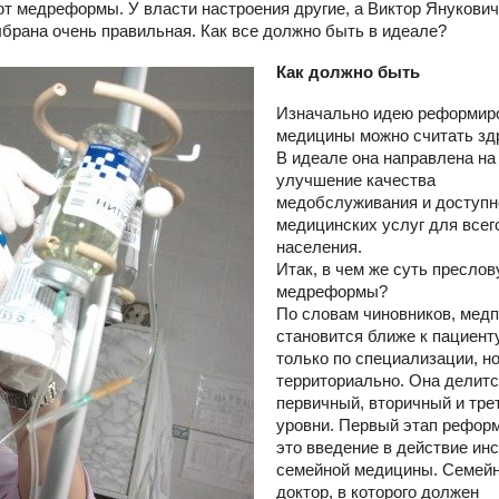
т медреформы. У власти настроения другие, а Виктор Янукович
выбрана очень правильная. Как все должно быть в идеале?
Как должно быть
Изначально идею реформир
медицины можно считать зд
В идеале она направлена на
улучшение качества
медобслуживания и доступн
медицинских услуг для всег
населения.
Итак, в чем же суть преслов
медреформы?
По словам чиновников, мед
становится ближе к пациент
только по специализации, но
территориально. Она делитс
первичный, вторичный и тре
уровни. Первый этап рефо
это введение в действие ин
семейной медицины. Семей
доктор, в которого должен