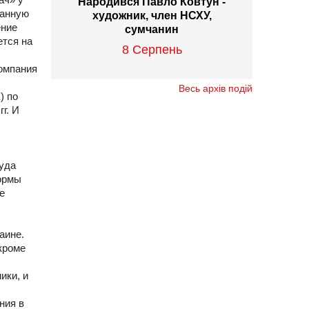
Народився Павло Ковтун -
ванную
художник, член НСХУ,
ение
сумчанин
ется на
8 Серпень
компания
Весь архів подій
) по
г. И
руда
формы
е
аине.
 кроме
ики, и
ния в