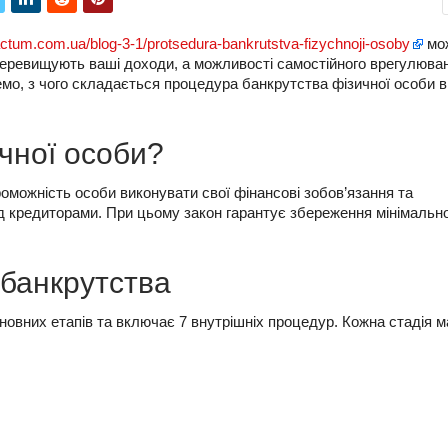
actum.com.ua/blog-3-1/protsedura-bankrutstva-fizychnoji-osoby
мо
перевищують ваші доходи, а можливості самостійного врегулюва
немо, з чого складається процедура банкрутства фізичної особи в 
чної особи?
оможність особи виконувати свої фінансові зобов’язання та
д кредиторами. При цьому закон гарантує збереження мінімальн
 банкрутства
новних етапів та включає 7 внутрішніх процедур. Кожна стадія м