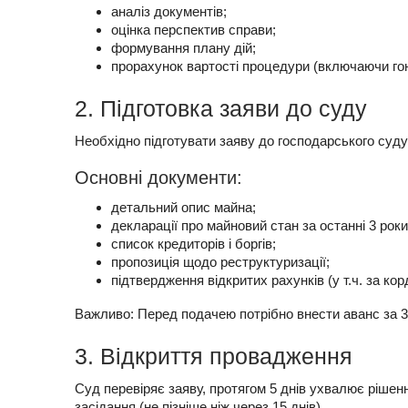
аналіз документів;
оцінка перспектив справи;
формування плану дій;
прорахунок вартості процедури (включаючи гон
2. Підготовка заяви до суду
Необхідно підготувати заяву до господарського суду
Основні документи:
детальний опис майна;
декларації про майновий стан за останні 3 роки
список кредиторів і боргів;
пропозиція щодо реструктуризації;
підтвердження відкритих рахунків (у т.ч. за кор
Важливо: Перед подачею потрібно внести аванс за 3 
3. Відкриття провадження
Суд перевіряє заяву, протягом 5 днів ухвалює рішенн
засідання (не пізніше ніж через 15 днів).