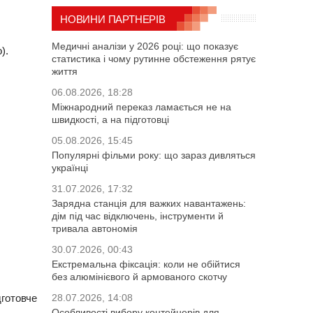
НОВИНИ ПАРТНЕРІВ
Медичні аналізи у 2026 році: що показує
).
статистика і чому рутинне обстеження рятує
життя
06.08.2026, 18:28
Міжнародний переказ ламається не на
швидкості, а на підготовці
05.08.2026, 15:45
Популярні фільми року: що зараз дивляться
українці
31.07.2026, 17:32
Зарядна станція для важких навантажень:
дім під час відключень, інструменти й
тривала автономія
30.07.2026, 00:43
Екстремальна фіксація: коли не обійтися
без алюмінієвого й армованого скотчу
дготовче
28.07.2026, 14:08
Особливості вибору контейнерів для