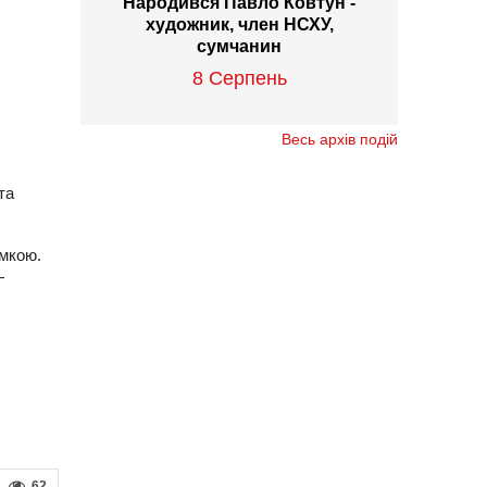
Народився Павло Ковтун -
художник, член НСХУ,
сумчанин
8 Серпень
Весь архів подій
та
имкою.
—
62