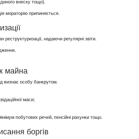
єдиного внеску тощо).
дія мораторію припиняється.
изації
 реструктуризації, надаючи регулярні звіти.
дження.
аж майна
д визнає особу банкрутом.
відаційної маси;
інімум побутових речей, пенсійні рахунки тощо.
исання боргів