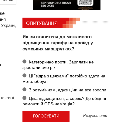
же
ння
ОПИТУВАННЯ
Україні,
Як ви ставитеся до можливого
підвищення тарифу на проїзд у
сумських маршрутках?
Категорично проти. Зарплати не
о
зростали вже рік
Ці "відра з цвяхами" потрібно здати на
металобрухт
З розумінням, адже ціни на все зросли
ає свої
Ціна підвищиться, а сервіс? Де обіцяні
ремонти й GPS-навігація?
Результати