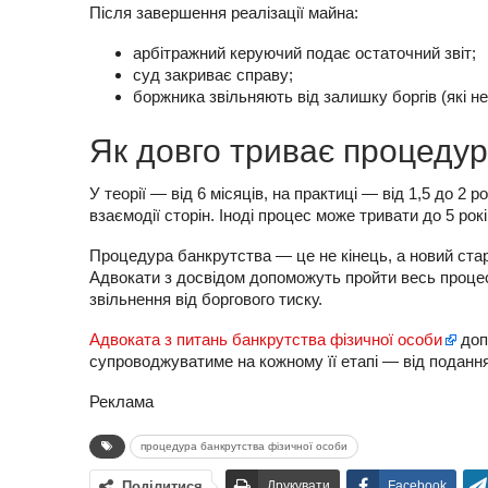
Після завершення реалізації майна:
арбітражний керуючий подає остаточний звіт;
суд закриває справу;
боржника звільняють від залишку боргів (які не
Як довго триває процедур
У теорії — від 6 місяців, на практиці — від 1,5 до 2 р
взаємодії сторін. Іноді процес може тривати до 5 рокі
Процедура банкрутства — це не кінець, а новий старт
Адвокати з досвідом допоможуть пройти весь процес
звільнення від боргового тиску.
Адвоката з питань банкрутства фізичної особи
доп
супроводжуватиме на кожному її етапі — від подання
Реклама
процедура банкрутства фізичної особи
Поділитися
Друкувати
Facebook