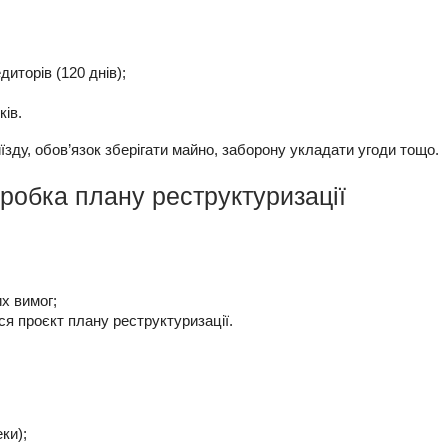
иторів (120 днів);
ків.
ду, обов’язок зберігати майно, заборону укладати угоди тощо.
зробка плану реструктуризації
х вимог;
ся проєкт плану реструктуризації.
ки);