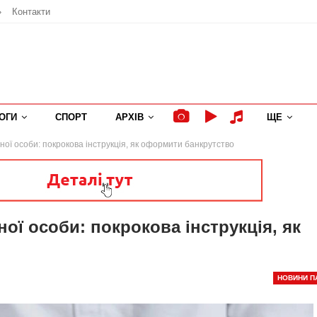
»
Контакти
ОГИ
СПОРТ
АРХІВ
ЩЕ
ої особи: покрокова інструкція, як оформити банкрутство
ої особи: покрокова інструкція, як
НОВИНИ П