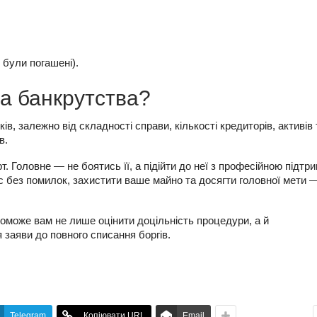
 були погашені).
а банкрутства?
оків, залежно від складності справи, кількості кредиторів, активів 
в.
. Головне — не боятись її, а підійти до неї з професійною підтр
 без помилок, захистити ваше майно та досягти головної мети 
оможе вам не лише оцінити доцільність процедури, а й
 заяви до повного списання боргів.
Telegram
Копіювати URL
Email