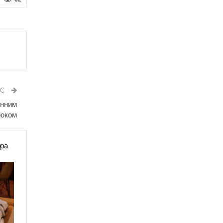
ИС
онним
роком
ора