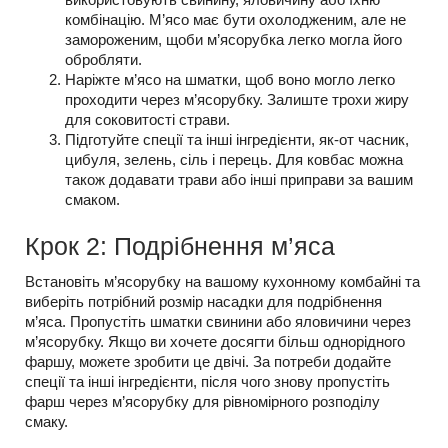
комбінацію. М’ясо має бути охолодженим, але не
замороженим, щоби м’ясорубка легко могла його
обробляти.
Наріжте м’ясо на шматки, щоб воно могло легко
проходити через м’ясорубку. Залиште трохи жиру
для соковитості страви.
Підготуйте спеції та інші інгредієнти, як-от часник,
цибуля, зелень, сіль і перець. Для ковбас можна
також додавати трави або інші приправи за вашим
смаком.
Крок 2: Подрібнення м’яса
Встановіть м’ясорубку на вашому кухонному комбайні та
виберіть потрібний розмір насадки для подрібнення
м’яса. Пропустіть шматки свинини або яловичини через
м’ясорубку. Якщо ви хочете досягти більш однорідного
фаршу, можете зробити це двічі. За потреби додайте
спеції та інші інгредієнти, після чого знову пропустіть
фарш через м’ясорубку для рівномірного розподілу
смаку.