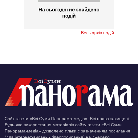
На сьогодні не знайдено
подій
Весь архів подій
Сайт газети «Всі Суми Панорама-медіа». Всі права захищені.
Будь-яке використання матеріалів сайту газети «Всі Суми
Панорама-медіа» дозволено тільки c зазначенням посилання
(для інтернет-видань - гіперпосилання) на джерело.