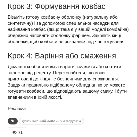
Крок 3: Формування ковбас
Візьміть готову ковбасну оболонку (натуральну або
синтетичну) і за допомогою спеціальної насадки для
набивання ковбас (якщо така є у вашій моделі комбайна)
обережно наповніть оболонку фаршем. Закріпіть кінці
оболонки, щоб ковбаси не розпалися під час готування.
Крок 4: Варіння або смаження
Домашні ковбаси можна варити, смажити або коптити —
залежно від рецепту. Переконайтеся, що вони
приготовані до кінця і є безпечними для споживання.
Завдяки правильно підібраному обладнанню ви можете
готувати ковбаси, що відповідають вашому смаку, і бути
впевненими в їхній якості.
Реклама
купити кухонний комбайн з м'ясорубкою
71