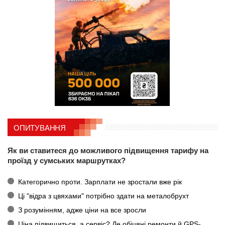
ОПИТУВАННЯ
Як ви ставитеся до можливого підвищення тарифу на
проїзд у сумських маршрутках?
Категорично проти. Зарплати не зростали вже рік
Ці "відра з цвяхами" потрібно здати на металобрухт
З розумінням, адже ціни на все зросли
Ціна підвищиться, а сервіс? Де обіцяні ремонти й GPS-