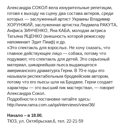
Александра СОКОЛ вела изнурительные репетиции,
готовя к выходу на сцену два состава актеров, среди
которых — заслуженный артист Украины Владимир
ХОРУНЖИЙ, заслуженная артистка Людмила РАКУТА,
Анфиса ЗИНЧЕНКО, Яна КАБА, молодая актриса
Татьяна ЯЦЕНКО (внешность которой режиссеру
напоминает Эдит Пиаф) и др.
«Это спектакль для взрослых. Не хочу сказать, что
главное действующее лицо — собака, потому что
подумают, что спектакль для детей. Это серьезный
материал, шикарнейшая пьеса выдающегося
американского драматурга Герни. В 70-е годы его
называли респектабельным бродвейским автором,
потому что его пьесы шли на Бродвее. Герни создает
характеры — это высший пик мастерства», — говорит
Александра Сокол.
Подробности о постановке читайте здесь:
http://www.rama.com.ua/qa/interviews/view/36/
Начало – в 18.00.
ТЮЗ, ул. Октябрьская,6, тел. 22-21-59