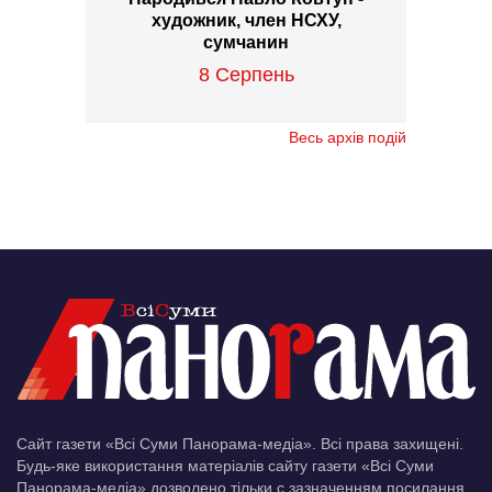
художник, член НСХУ,
сумчанин
8 Серпень
Весь архів подій
Сайт газети «Всі Суми Панорама-медіа». Всі права захищені.
Будь-яке використання матеріалів сайту газети «Всі Суми
Панорама-медіа» дозволено тільки c зазначенням посилання