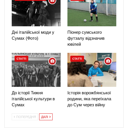
Дні італійської моди у
Піонер сумського
Сумах (Фото)
футзалу відзначив
ювілей
СТАТТІ
СТАТТІ
До історії Тижня
Історія ворожбянської
італійської культури в
родини, яка переїхала
Сумах
до Сум через війну
ПОПЕРЕДНЯ
ДАЛІ