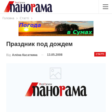
Головна
Статті
Праздник под дождем
СТАТТІ
13.05.2008
Від
Алёна Касаткина