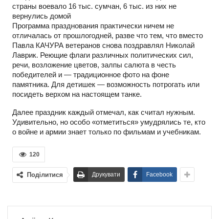
страны воевало 16 тыс. сумчан, 6 тыс. из них не
вернулись домой
Программа празднования практически ничем не
отличалась от прошлогодней, разве что тем, что вместо
Павла КАЧУРА ветеранов снова поздравлял Николай
Лаврик. Реющие флаги различных политических сил,
речи, возложение цветов, залпы салюта в честь
победителей и — традиционное фото на фоне
памятника. Для детишек — возможность потрогать или
посидеть верхом на настоящем танке.
Далее праздник каждый отмечал, как считал нужным.
Удивительно, но особо «отметиться» умудрялись те, кто
о войне и армии знает только по фильмам и учебникам.
120
Поділитися
Друкувати
Facebook