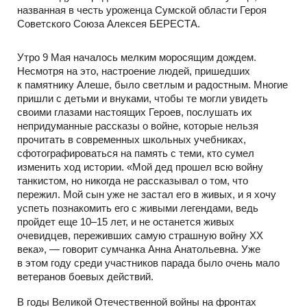
названная в честь уроженца Сумской области Героя
Советского Союза Алексея БЕРЕСТА.
Утро 9 Мая началось мелким моросящим дождем.
Несмотря на это, настроение людей, пришедших
к памятнику Алеше, было светлым и радостным. Многие
пришли с детьми и внуками, чтобы те могли увидеть
своими глазами настоящих Героев, послушать их
непридуманные рассказы о войне, которые нельзя
прочитать в современных школьных учебниках,
сфотографироваться на память с теми, кто сумел
изменить ход истории. «Мой дед прошел всю войну
танкистом, но никогда не рассказывал о том, что
пережил. Мой сын уже не застал его в живых, и я хочу
успеть познакомить его с живыми легендами, ведь
пройдет еще 10–15 лет, и не останется живых
очевидцев, переживших самую страшную войну XX
века», — говорит сумчанка Анна Анатольевна. Уже
в этом году среди участников парада было очень мало
ветеранов боевых действий.
В годы Великой Отечественной войны на фронтах