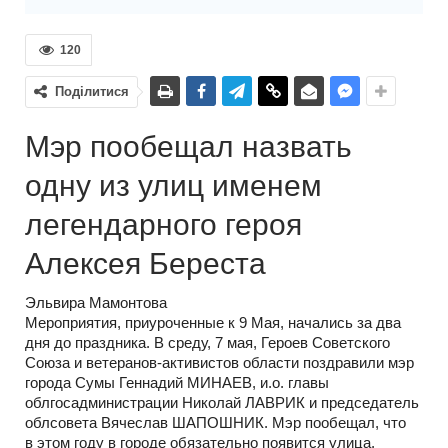
120
Поділитися
Мэр пообещал назвать
одну из улиц именем
легендарного героя
Алексея Береста
Эльвира Мамонтова
Мероприятия, приуроченные к 9 Мая, начались за два
дня до праздника. В среду, 7 мая, Героев Советского
Союза и ветеранов-активистов области поздравили мэр
города Сумы Геннадий МИНАЕВ, и.о. главы
облгосадминистрации Николай ЛАВРИК и председатель
облсовета Вячеслав ШАПОШНИК. Мэр пообещал, что
в этом году в городе обязательно появится улица,