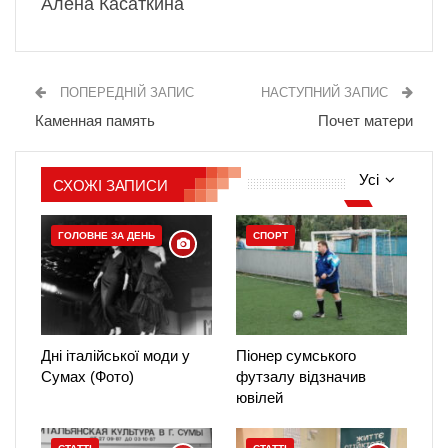
Алёна Касаткина
ПОПЕРЕДНІЙ ЗАПИС
НАСТУПНИЙ ЗАПИС
Каменная память
Почет матери
Усі
СХОЖІ ЗАПИСИ
ГОЛОВНЕ ЗА ДЕНЬ
СПОРТ
Дні італійської моди у
Піонер сумського
Сумах (Фото)
футзалу відзначив
ювілей