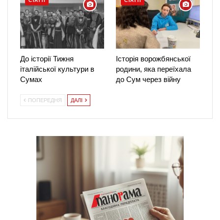
СТАТТІ
СТАТТІ
До історії Тижня
Історія ворожбянської
італійської культури в
родини, яка переїхала
Сумах
до Сум через війну
ПОПЕРЕДНЯ
ДАЛІ