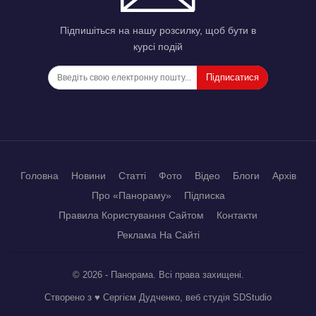
Підпишіться на нашу розсилку, щоб бути в
курсі подій
Підписатися
Головна
Новини
Статті
Фото
Відео
Блоги
Архів
Про «Панораму»
Підписка
Правила Користування Сайтом
Контакти
Реклама На Сайті
© 2026 - Панорама. Всі права захищені.
Створено з ♥ Сергієм Дудченко, веб студія
SDStudio