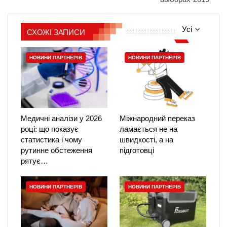
Усі
СХОЖІ ЗАПИСИ
НОВИНИ ПАРТНЕРІВ
НОВИНИ ПАРТНЕРІВ
Медичні аналізи у 2026
Міжнародний переказ
році: що показує
ламається не на
статистика і чому
швидкості, а на
рутинне обстеження
підготовці
рятує…
НОВИНИ ПАРТНЕРІВ
НОВИНИ ПАРТНЕРІВ