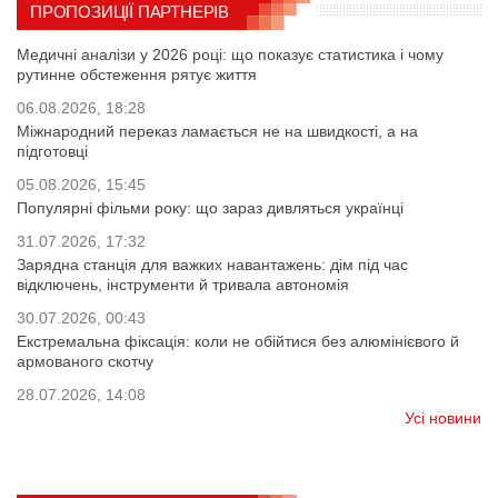
ПРОПОЗИЦІЇ ПАРТНЕРІВ
Медичні аналізи у 2026 році: що показує статистика і чому
рутинне обстеження рятує життя
06.08.2026, 18:28
Міжнародний переказ ламається не на швидкості, а на
підготовці
05.08.2026, 15:45
Популярні фільми року: що зараз дивляться українці
31.07.2026, 17:32
Зарядна станція для важких навантажень: дім під час
відключень, інструменти й тривала автономія
30.07.2026, 00:43
Екстремальна фіксація: коли не обійтися без алюмінієвого й
армованого скотчу
28.07.2026, 14:08
Усі новини