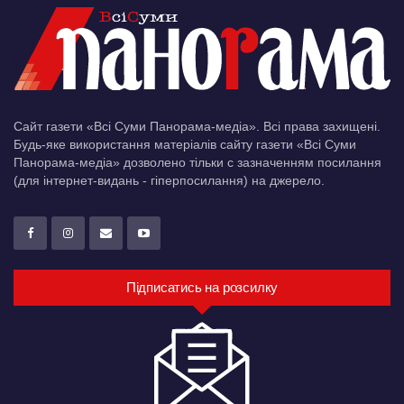
Сайт газети «Всі Суми Панорама-медіа». Всі права захищені.
Будь-яке використання матеріалів сайту газети «Всі Суми
Панорама-медіа» дозволено тільки c зазначенням посилання
(для інтернет-видань - гіперпосилання) на джерело.
Підписатись на розсилку