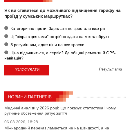
Як ви ставитеся до можливого підвищення тарифу на
проїзд у сумських маршрутках?
Категорично проти. Зарплати не зростали вже рік
Ці "відра з цвяхами" потрібно здати на металобрухт
З розумінням, адже ціни на все зросли
Ціна підвищиться, а сервіс? Де обіцяні ремонти й GPS-
навігація?
Результати
НОВИНИ ПАРТНЕРІВ
Медичні аналізи у 2026 році: що показує статистика і чому
рутинне обстеження рятує життя
06.08.2026, 18:28
Міжнародний переказ ламається не на швидкості, а на