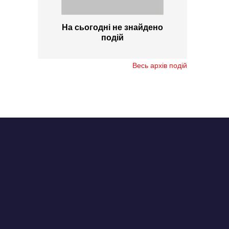
На сьогодні не знайдено
подій
Весь архів подій