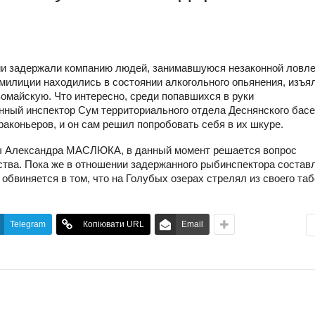
ии задержали компанию людей, занимавшуюся незаконной ловл
милиции находились в состоянии алкогольного опьянения, изъя
вомайскую. Что интересно, среди попавшихся в руки
нный инспектор Сум территориального отдела Деснянского басе
раконьеров, и он сам решил попробовать себя в их шкуре.
мы Александра МАСЛЮКА, в данный момент решается вопрос
ства. Пока же в отношении задержанного рыбинспектора состав
обвиняется в том, что на Голубых озерах стрелял из своего та
Telegram
Копіювати URL
Email