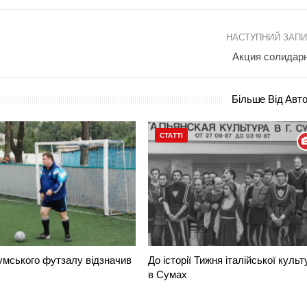
НАСТУПНИЙ ЗАП
Акция солидар
Більше Від Авт
СТАТТІ
умського футзалу відзначив
До історії Тижня італійської культ
в Сумах