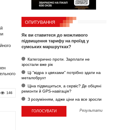
ОПИТУВАННЯ
ей
ли
Як ви ставитеся до можливого
підвищення тарифу на проїзд у
йного
сумських маршрутках?
Категорично проти. Зарплати не
зростали вже рік
лен
Ці "відра з цвяхами" потрібно здати на
бельного
металобрухт
Ціна підвищиться, а сервіс? Де обіцяні
ремонти й GPS-навігація?
146
З розумінням, адже ціни на все зросли
Результати