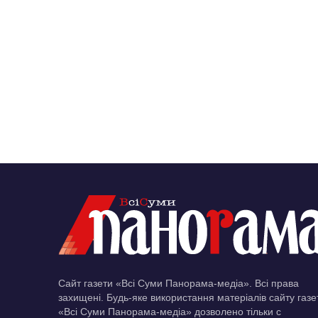
Сайт газети «Всі Суми Панорама-медіа». Всі права
захищені. Будь-яке використання матеріалів сайту газе
«Всі Суми Панорама-медіа» дозволено тільки c