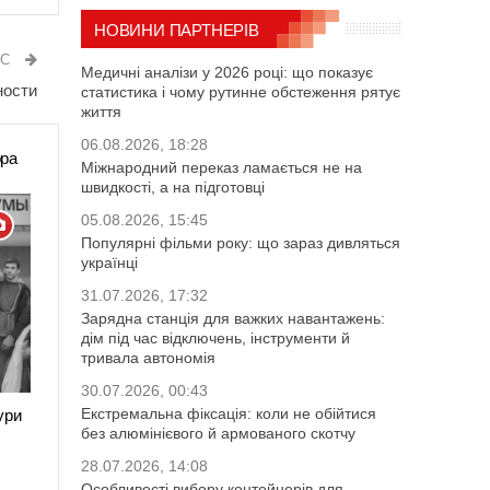
НОВИНИ ПАРТНЕРІВ
ИС
Медичні аналізи у 2026 році: що показує
ности
статистика і чому рутинне обстеження рятує
життя
06.08.2026, 18:28
ора
Міжнародний переказ ламається не на
швидкості, а на підготовці
05.08.2026, 15:45
Популярні фільми року: що зараз дивляться
українці
31.07.2026, 17:32
Зарядна станція для важких навантажень:
дім під час відключень, інструменти й
тривала автономія
30.07.2026, 00:43
Екстремальна фіксація: коли не обійтися
ури
без алюмінієвого й армованого скотчу
28.07.2026, 14:08
Особливості вибору контейнерів для