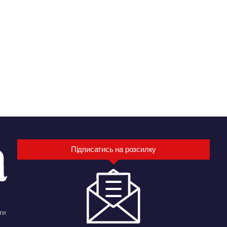
Підписатись на розсилку
ти