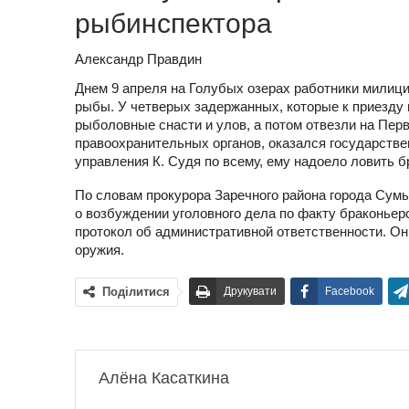
рыбинспектора
Александр Правдин
Днем 9 апреля на Голубых озерах работники милиц
рыбы. У четверых задержанных, которые к приезду 
рыболовные снасти и улов, а потом отвезли на Пер
правоохранительных органов, оказался государстве
управления К. Судя по всему, ему надоело ловить б
По словам прокурора Заречного района города Су
о возбуждении уголовного дела по факту браконьер
протокол об административной ответственности. Он 
оружия.
Поділитися
Друкувати
Facebook
Алёна Касаткина