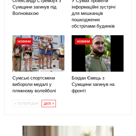
Олександр Стремоух з
У Сумах провели
Сумщини загинув під
інформаційні зустрічі
Волновахою
для мешканців
пошкоджених
обстрілами будинків
НОВИНИ
НОВИНИ
Сумські спортсмени
Богдан Ємець з
вибороли медалі у
Сумщини загинув на
пляжному волейболі
фронті
ПОПЕРЕДНЯ
ДАЛІ