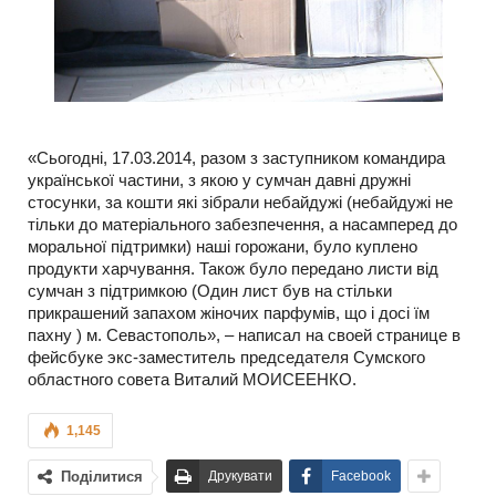
«Сьогодні, 17.03.2014, разом з заступником командира
української частини, з якою у сумчан давні дружні
стосунки, за кошти які зібрали небайдужі (небайдужі не
тільки до матеріального забезпечення, а насамперед до
моральної підтримки) наші горожани, було куплено
продукти харчування. Також було передано листи від
сумчан з підтримкою (Один лист був на стільки
прикрашений запахом жіночих парфумів, що і досі їм
пахну ) м. Севастополь», – написал на своей странице в
фейсбуке экс-заместитель председателя Сумского
областного совета Виталий МОИСЕЕНКО.
1,145
Поділитися
Друкувати
Facebook