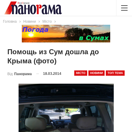
Головна
Новини
Місто
Помощь из Сум дошла до
Крыма (фото)
МІСТО
НОВИНИ
ТОП ТЕМА
18.03.2014
Від
Панорама