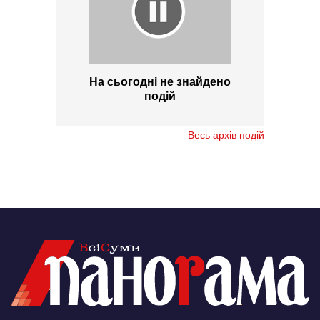
На сьогодні не знайдено
подій
Весь архів подій