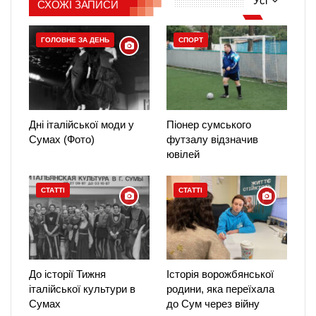
Усі
СХОЖІ ЗАПИСИ
ГОЛОВНЕ ЗА ДЕНЬ
СПОРТ
Дні італійської моди у
Піонер сумського
Сумах (Фото)
футзалу відзначив
ювілей
СТАТТІ
СТАТТІ
До історії Тижня
Історія ворожбянської
італійської культури в
родини, яка переїхала
Сумах
до Сум через війну