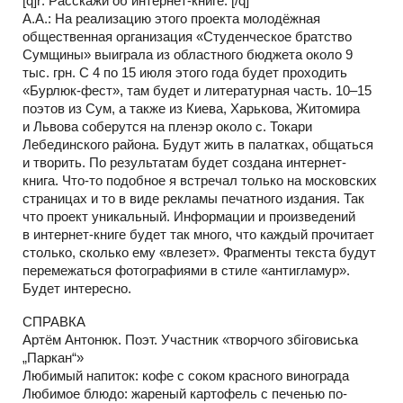
[q]r: Расскажи об интернет-книге. [/q]
А.А.: На реализацию этого проекта молодёжная
общественная организация «Студенческое братство
Сумщины» выиграла из областного бюджета около 9
тыс. грн. С 4 по 15 июля этого года будет проходить
«Бурлюк-фест», там будет и литературная часть. 10–15
поэтов из Сум, а также из Киева, Харькова, Житомира
и Львова соберутся на пленэр около с. Токари
Лебединского района. Будут жить в палатках, общаться
и творить. По результатам будет создана интернет-
книга. Что-то подобное я встречал только на московских
страницах и то в виде рекламы печатного издания. Так
что проект уникальный. Информации и произведений
в интернет-книге будет так много, что каждый прочитает
столько, сколько ему «влезет». Фрагменты текста будут
перемежаться фотографиями в стиле «антигламур».
Будет интересно.
СПРАВКА
Артём Антонюк. Поэт. Участник «творчого збіговиська
„Паркан“»
Любимый напиток: кофе с соком красного винограда
Любимое блюдо: жареный картофель с печенью по-