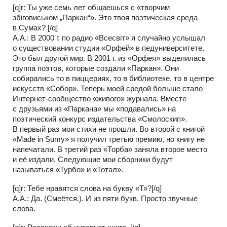
[q]r: Ты уже семь лет общаешься с «творчим
збіговиськом „Паркан“». Это твоя поэтическая среда
в Сумах? [/q]
А.А.: В 2000 г. по радио «Всесвіт» я случайно услышал
о существовании студии «Орфей» в педуниверситете.
Это был другой мир. В 2001 г. из «Орфея» выделилась
группа поэтов, которые создали «Паркан». Они
собирались то в пиццериях, то в библиотеке, то в центре
искусств «Собор». Теперь моей средой больше стало
Интернет-сообщество «живого» журнала. Вместе
с друзьями из «Паркана» мы «подавались» на
поэтический конкурс издательства «Смолоскип».
В первый раз мои стихи не прошли. Во второй с книгой
«Made in Sumy» я получил третью премию, но книгу не
напечатали. В третий раз «Торба» заняла второе место
и её издали. Следующие мои сборники будут
называться «Турбо» и «Тотал».
[q]r: Тебе нравятся слова на букву «Т»?[/q]
А.А.: Да. (Смеётся.). И из пяти букв. Просто звучные
слова.