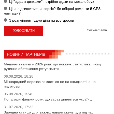
Ці "відра з цвяхами" потрібно здати на металобрухт
Ціна підвищиться, а сервіс? Де обіцяні ремонти й GPS-
навігація?
З розумінням, адже ціни на все зросли
Результати
НОВИНИ ПАРТНЕРІВ
Медичні аналізи у 2026 році: що показує статистика і чому
рутинне обстеження рятує життя
06.08.2026, 18:28
Міжнародний переказ ламається не на швидкості, а на
підготовці
05.08.2026, 15:45
Популярні фільми року: що зараз дивляться українці
31.07.2026, 17:32
Зарядна станція для важких навантажень: дім під час