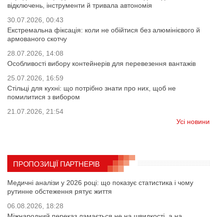
відключень, інструменти й тривала автономія
30.07.2026, 00:43
Екстремальна фіксація: коли не обійтися без алюмінієвого й
армованого скотчу
28.07.2026, 14:08
Особливості вибору контейнерів для перевезення вантажів
25.07.2026, 16:59
Стільці для кухні: що потрібно знати про них, щоб не
помилитися з вибором
21.07.2026, 21:54
Усі новини
ПРОПОЗИЦІЇ ПАРТНЕРІВ
Медичні аналізи у 2026 році: що показує статистика і чому
рутинне обстеження рятує життя
06.08.2026, 18:28
Міжнародний переказ ламається не на швидкості, а на