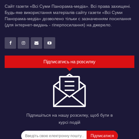
Сайт газети «Всі Суми Панорама-медіа». Всі права захищені.
Будь-яке використання матеріалів сайту газети «Всі Суми
Панорама-медіа» дозволено тільки c зазначенням посилання
(для інтернет-видань - гіперпосилання) на джерело.
Підписатись на розсилку
Підпишіться на нашу розсилку, щоб бути в
курсі подій
Підписатися