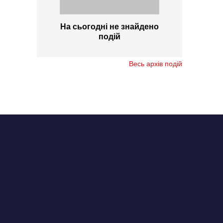
На сьогодні не знайдено
подій
Весь архів подій