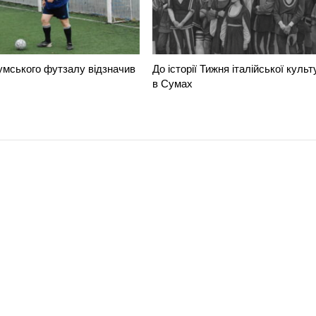
умського футзалу відзначив
До історії Тижня італійської культ
в Сумах