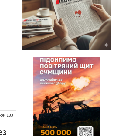
133
ез