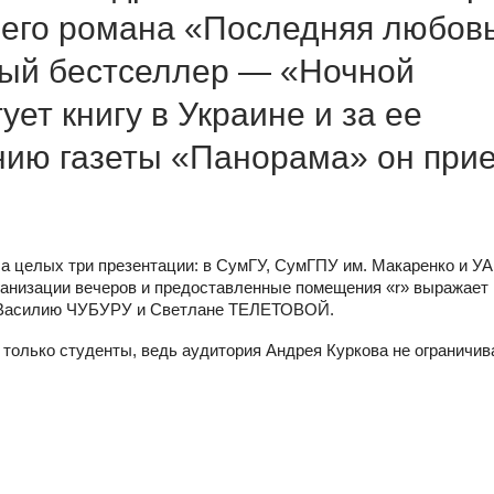
шего романа «Последняя любов
вый бестселлер — «Ночной
ует книгу в Украине и за ее
нию газеты «Панорама» он при
 а целых три презентации: в СумГУ, СумГПУ им. Макаренко и У
рганизации вечеров и предоставленные помещения «r» выражает
но Василию ЧУБУРУ и Светлане ТЕЛЕТОВОЙ.
 только студенты, ведь аудитория Андрея Куркова не ограничив