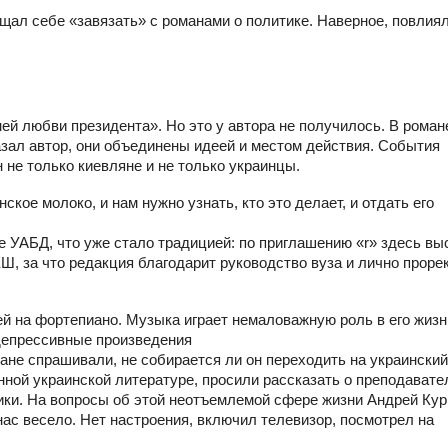
щал себе «завязать» с романами о политике. Наверное, повлия
й любви президента». Но это у автора не получилось. В роман
зал автор, они объединены идеей и местом действия. События
 не только киевляне и не только украинцы.
ское молоко, и нам нужно узнать, кто это делает, и отдать его
 УАБД, что уже стало традицией: по приглашению «r» здесь вы
а что редакция благодарит руководство вуза и лично проре
й на фортепиано. Музыка играет немаловажную роль в его жизн
депрессивные произведения
ане спрашивали, не собирается ли он переходить на украинский
ной украинской литературе, просили рассказать о преподавате
ики. На вопросы об этой неотъемлемой сфере жизни Андрей Кур
нас весело. Нет настроения, включил телевизор, посмотрел на