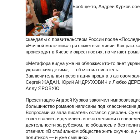
Вообще-то, Андрей Курков обе
скандалы с правительством России после «Последне
«Ночной молочник» три сюжетные линии. Как расска
происходят в Киеве и окрестностях, но читают роман
«Метафора видна уже на обложке: кто-то пьет украин
украинским детям», — объяснил писатель.
Заключительная презентация прошла в актовом зале
Сергей ЖАДАН, Юрий АНДРУХОВИЧ и Любко ДЕРЕШ, з
Аллу ЯРОВУЮ.
Презентацию Андрей Курков закончил импровизацие
большинство романов написаны под классические 
Вопросами из зала писатель остался доволен. Сумч
советовались и делились впечатлениями о современ
деятельности за рубежом, не обошлось и без полит
отвечал: «В стабильном обществе жить скучно, а у 
политиков — и уже смешно».