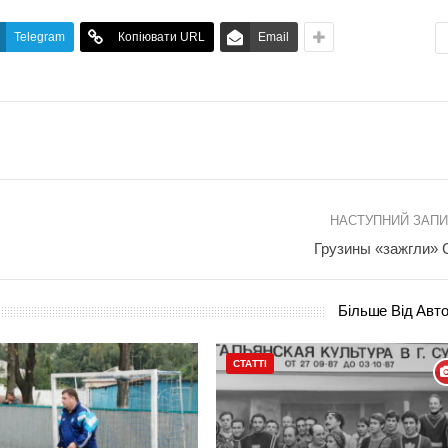
Telegram
Копіювати URL
Email
НАСТУПНИЙ ЗАП
Грузины «зажгли»
Більше Від Авт
СТАТТІ