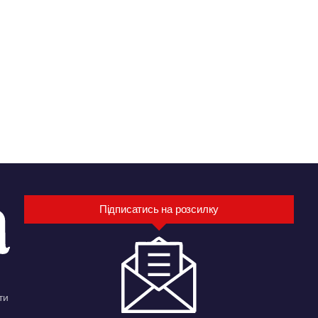
Підписатись на розсилку
ти