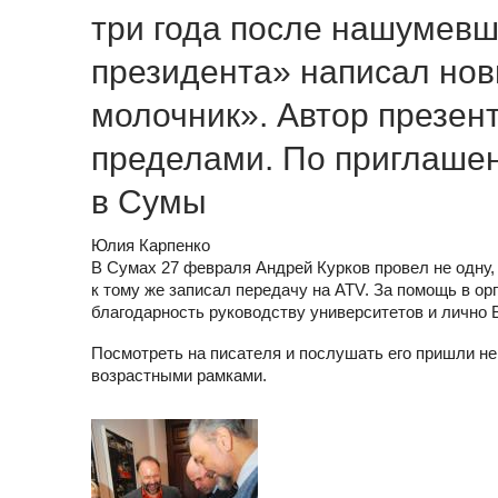
три года после нашумев
президента» написал но
молочник». Автор презент
пределами. По приглаше
в Сумы
Юлия Карпенко
В Сумах 27 февраля Андрей Курков провел не одну,
к тому же записал передачу на ATV. За помощь в о
благодарность руководству университетов и лич
Посмотреть на писателя и послушать его пришли не
возрастными рамками.