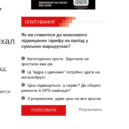
ь
ОПИТУВАННЯ
Як ви ставитеся до можливого
ехал
підвищення тарифу на проїзд у
сумських маршрутках?
Категорично проти. Зарплати не
зростали вже рік
АБД,
Ці "відра з цвяхами" потрібно здати на
металобрухт
Ціна підвищиться, а сервіс? Де обіцяні
ремонти й GPS-навігація?
ается
З розумінням, адже ціни на все зросли
Результати