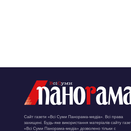
Сайт газети «Всі Суми Панорама-медіа». Всі права
захищені. Будь-яке використання матеріалів сайту газе
«Всі Суми Панорама-медіа» дозволено тільки c