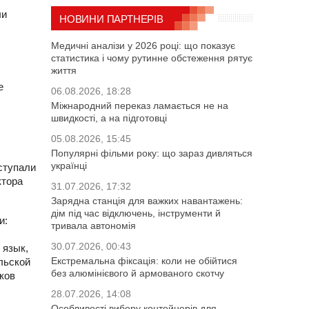
ли
НОВИНИ ПАРТНЕРІВ
Медичні аналізи у 2026 році: що показує
статистика і чому рутинне обстеження рятує
життя
е
06.08.2026, 18:28
Міжнародний переказ ламається не на
швидкості, а на підготовці
05.08.2026, 15:45
Популярні фільми року: що зараз дивляться
українці
ступали
ктора
31.07.2026, 17:32
Зарядна станція для важких навантажень:
дім під час відключень, інструменти й
и:
тривала автономія
30.07.2026, 00:43
 язык,
Екстремальна фіксація: коли не обійтися
льской
без алюмінієвого й армованого скотчу
ков
28.07.2026, 14:08
Особливості вибору контейнерів для