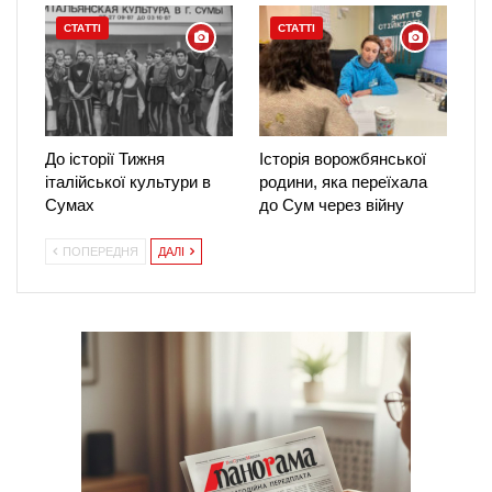
СТАТТІ
СТАТТІ
До історії Тижня
Історія ворожбянської
італійської культури в
родини, яка переїхала
Сумах
до Сум через війну
ПОПЕРЕДНЯ
ДАЛІ