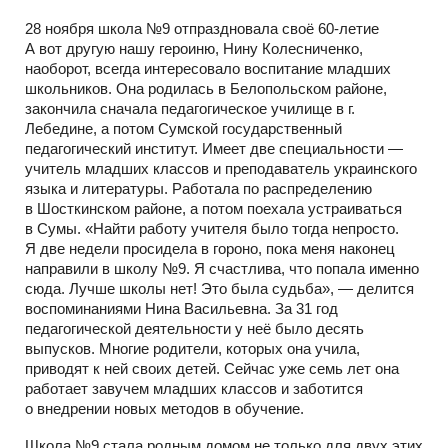
28 ноября школа №9 отпраздновала своё 60-летие
А вот другую нашу героиню, Нину Колесниченко,
наоборот, всегда интересовало воспитание младших
школьников. Она родилась в Белопольском районе,
закончила сначала педагогическое училище в г.
Лебедине, а потом Сумской государственный
педагогический институт. Имеет две специальности —
учитель младших классов и преподаватель украинского
языка и литературы. Работала по распределению
в Шосткинском районе, а потом поехала устраиваться
в Сумы. «Найти работу учителя было тогда непросто.
Я две недели просидела в гороно, пока меня наконец
направили в школу №9. Я счастлива, что попала именно
сюда. Лучше школы нет! Это была судьба», — делится
воспоминаниями Нина Васильевна. За 31 год
педагогической деятельности у неё было десять
выпусков. Многие родители, которых она учила,
приводят к ней своих детей. Сейчас уже семь лет она
работает завучем младших классов и заботится
о внедрении новых методов в обучение.
Школа №9 стала родным домом не только для двух этих