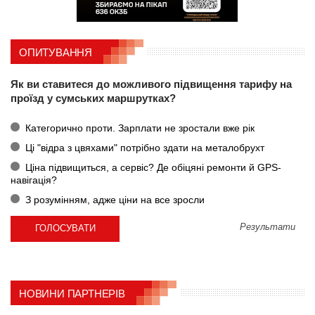
ОПИТУВАННЯ
Як ви ставитеся до можливого підвищення тарифу на
проїзд у сумських маршрутках?
Категорично проти. Зарплати не зростали вже рік
Ці "відра з цвяхами" потрібно здати на металобрухт
Ціна підвищиться, а сервіс? Де обіцяні ремонти й GPS-
навігація?
З розумінням, адже ціни на все зросли
Результати
НОВИНИ ПАРТНЕРІВ