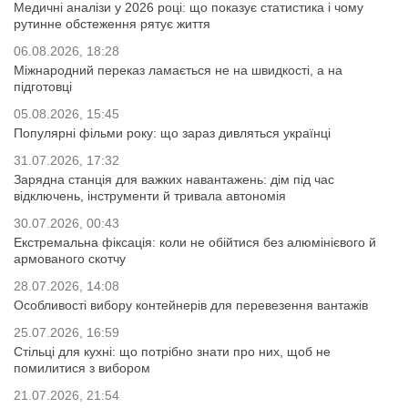
Медичні аналізи у 2026 році: що показує статистика і чому
рутинне обстеження рятує життя
06.08.2026, 18:28
Міжнародний переказ ламається не на швидкості, а на
підготовці
05.08.2026, 15:45
Популярні фільми року: що зараз дивляться українці
31.07.2026, 17:32
Зарядна станція для важких навантажень: дім під час
відключень, інструменти й тривала автономія
30.07.2026, 00:43
Екстремальна фіксація: коли не обійтися без алюмінієвого й
армованого скотчу
28.07.2026, 14:08
Особливості вибору контейнерів для перевезення вантажів
25.07.2026, 16:59
Стільці для кухні: що потрібно знати про них, щоб не
помилитися з вибором
21.07.2026, 21:54