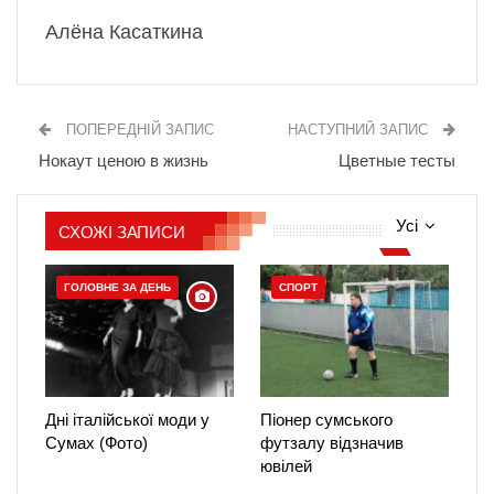
Алёна Касаткина
ПОПЕРЕДНІЙ ЗАПИС
НАСТУПНИЙ ЗАПИС
Нокаут ценою в жизнь
Цветные тесты
Усі
СХОЖІ ЗАПИСИ
ГОЛОВНЕ ЗА ДЕНЬ
СПОРТ
Дні італійської моди у
Піонер сумського
Сумах (Фото)
футзалу відзначив
ювілей