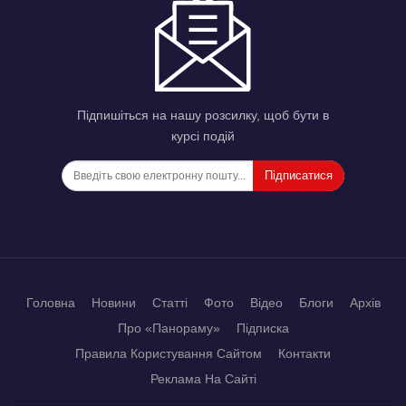
Підпишіться на нашу розсилку, щоб бути в
курсі подій
Підписатися
Головна
Новини
Статті
Фото
Відео
Блоги
Архів
Про «Панораму»
Підписка
Правила Користування Сайтом
Контакти
Реклама На Сайті