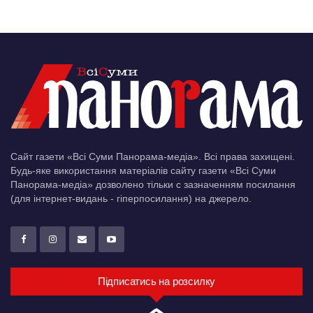
Сайт газети «Всі Суми Панорама-медіа». Всі права захищені.
Будь-яке використання матеріалів сайту газети «Всі Суми
Панорама-медіа» дозволено тільки c зазначенням посилання
(для інтернет-видань - гіперпосилання) на джерело.
Підписатись на розсилку