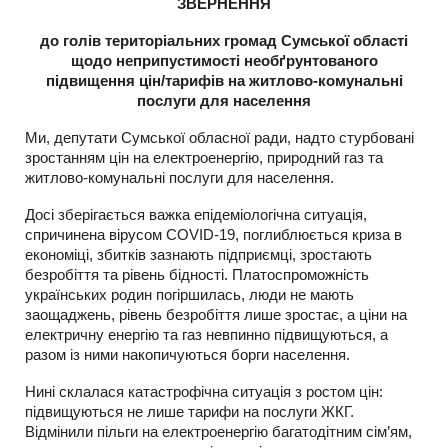
ЗВЕРНЕННЯ
до
голів територіальних громад Сумської області
щодо неприпустимості необґрунтованого
підвищення цін/тарифів на житлово-комунальні
послуги для населення
Ми, депутати Сумської обласної ради, надто стурбовані
зростанням цін на електроенергію, природний газ та
житлово-комунальні послуги для населення.
Досі зберігається важка епідеміологічна ситуація,
спричинена вірусом COVID-19, поглиблюється криза в
економіці, збитків зазнають підприємці, зростають
безробіття та рівень бідності. Платоспроможність
українських родин погіршилась, люди не мають
заощаджень, рівень безробіття лише зростає, а ціни на
електричну енергію та газ невпинно підвищуються, а
разом із ними накопичуються борги населення.
Нині склалася катастрофічна ситуація з ростом цін:
підвищуються не лише тарифи на послуги ЖКГ.
Відмінили пільги на електроенергію багатодітним сім’ям,