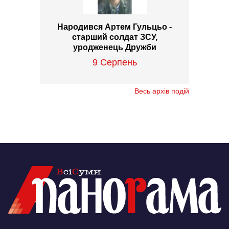
Народився Артем Гульцьо -
старший солдат ЗСУ,
уродженець Дружби
9 Серпень
Весь архів подій