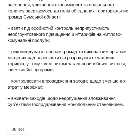
населення, уникнення економічного та соціального
колапсу звертаємось до голів об’єднаних територіальних
громад Сумської області:
– взяти під особистий контроль неприпустимість
необґрунтованого підвищення цін/тарифів на житлово-
комунальні послуги;
– рекомендувати головам громад та виконавчим органам
місцевих рад перевіряти всі розрахунки складових
тарифів, у тому числі питомі загальновиробничі витрати,
інвестиційні програми;
– контролювати впровадження заходів щодо зменшення
втрат у мережах;
– вживати заходів щодо недопущення зловживання
суб’єктами господарювання монопольним становищем.
106