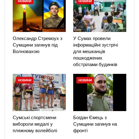
НОВИНИ
НОВИНИ
Олександр Стремоух з
У Сумах провели
Сумщини загинув під
інформаційні зустрічі
Волновахою
для мешканців
пошкоджених
обстрілами будинків
НОВИНИ
НОВИНИ
Сумські спортсмени
Богдан Ємець з
вибороли медалі у
Сумщини загинув на
пляжному волейболі
фронті