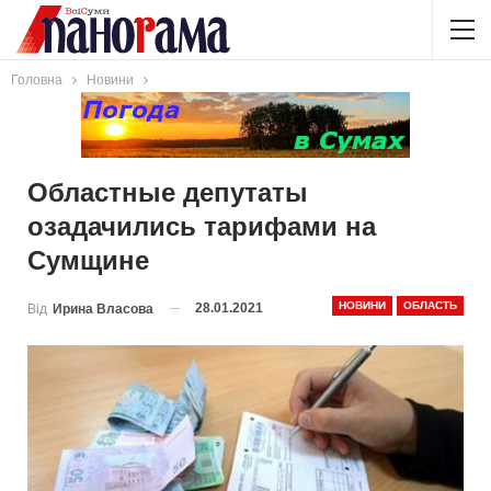
Головна
Новини
Областные депутаты
озадачились тарифами на
Сумщине
НОВИНИ
ОБЛАСТЬ
28.01.2021
Від
Ирина Власова