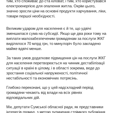
тим, хто споживає до ста кіловат, і тим, хто користувався
електроенергією для опалення житла. Окрім цього,
значно зросли ціни на основні продукти харчування, ліки,
товари першої необхідності.
Великим ударом для населення є й те, що удвічі
зменшилася сума на субсидії. Якщо ще два роки тому на
виплати малозабезпеченим громадянам за послуги ЖКГ
виділялося 70 млрд грн, то минулоріч було закладено
майже вдвічі менше.
За таких умов додаткове підвищення цін на послуги ЖКГ
для населення перетворюється на чинник дестабілізації
ситуації в країні в цілому, і в області зокрема, веде до
зростання соціальної напруженості, політичної
нестабільності та економічних потрясінь.
Глибоко переконані, що у цей надскладний період
громадяни чекають від влади на всіх рівнях
відповідальних дій.
Ми, депутати Сумської обласної ради, як представники
інтересів громад, з метою зупинення стрімкого зубожіння