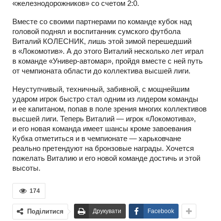
«железнодорожников» со счетом 2:0.
Вместе со своими партнерами по команде кубок над
головой поднял и воспитанник сумского футбола
Виталий КОЛЕСНИК, лишь этой зимой перешедший
в «Локомотив». А до этого Виталий несколько лет играл
в команде «Универ-автомар», пройдя вместе с ней путь
от чемпионата области до коллектива высшей лиги.
Неуступчивый, техничный, забивной, с мощнейшим
ударом игрок быстро стал одним из лидером команды
и ее капитаном, попав в поле зрения многих коллективов
высшей лиги. Теперь Виталий — игрок «Локомотива»,
и его новая команда имеет шансы кроме завоевания
Кубка отметиться и в чемпионате — харьковчане
реально претендуют на бронзовые награды. Хочется
пожелать Виталию и его новой команде достичь и этой
высоты.
174
Поділитися
Друкувати
Facebook