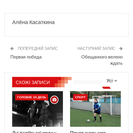
Алёна Касаткина
ПОПЕРЕДНІЙ ЗАПИС
НАСТУПНИЙ ЗАПИС
Первая победа
Обещанного велено
ждать
Усі
СХОЖІ ЗАПИСИ
ГОЛОВНЕ ЗА ДЕНЬ
СПОРТ
Дні італійської моди у
Піонер сумського