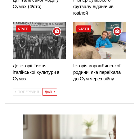
Сумах (Фото)
футзалу відзначив
ювілей
СТАТТІ
СТАТТІ
До історії Тижня
Історія ворожбянської
італійської культури в
родини, яка переїхала
Сумах
до Сум через війну
ПОПЕРЕДНЯ
ДАЛІ