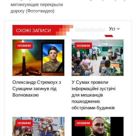
митингующие перекрыли
дорогу (Фото+видео)
Усі
СХОЖІ ЗАПИСИ
НОВИНИ
НОВИНИ
Олександр Стремоух з
У Сумах провели
Сумщини загинув під
інформаційні зустрічі
Волновахою
для мешканців
пошкоджених
обстрілами будинків
НОВИНИ
НОВИНИ