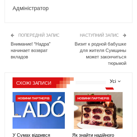
Адміністратор
ПОПЕРЕДНІЙ ЗАПИС
НАСТУПНИЙ ЗАПИС
Внимание! “Надра”
Визит к родной бабушке
начинает возврат
для жителя Сумщины
вкладов
может закончиться
тюрьмой
Усі
СХОЖІ ЗАПИСИ
НОВИНИ ПАРТНЕРІВ
НОВИНИ ПАРТНЕРІВ
У Сумах відрився
Як знайти надійного