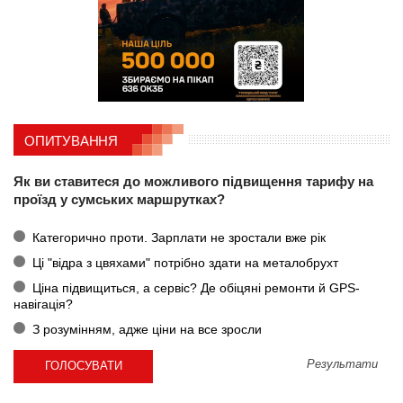
ОПИТУВАННЯ
Як ви ставитеся до можливого підвищення тарифу на
проїзд у сумських маршрутках?
Категорично проти. Зарплати не зростали вже рік
Ці "відра з цвяхами" потрібно здати на металобрухт
Ціна підвищиться, а сервіс? Де обіцяні ремонти й GPS-
навігація?
З розумінням, адже ціни на все зросли
Результати