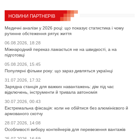
НОВИНИ ПАРТНЕРІВ
Медичні аналізи у 2026 році: що показує статистика і чому
рутинне обстеження рятує життя
06.08.2026, 18:28
Міжнародний переказ ламається не на швидкості, а на
підготовці
05.08.2026, 15:45
Популярні фільми року: що зараз дивляться українці
31.07.2026, 17:32
Зарядна станція для важких навантажень: дім під час
відключень, інструменти й тривала автономія
30.07.2026, 00:43
Екстремальна фіксація: коли не обійтися без алюмінієвого й
армованого скотчу
28.07.2026, 14:08
Особливості вибору контейнерів для перевезення вантажів
25.07.2026, 16:59