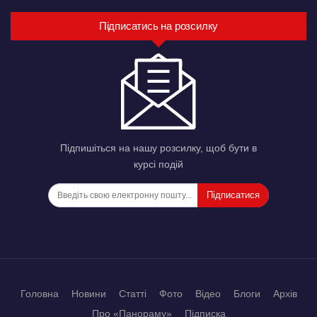
Підписатись на розсилку
Підпишіться на нашу розсилку, щоб бути в
курсі подій
Підписатися
Головна
Новини
Статті
Фото
Відео
Блоги
Архів
Про «Панораму»
Підписка