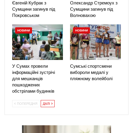
Євгеній Кубрак з
Олександр Стремоух з
Сумщини загинув під
Сумщини загинув під
Покровськом
Волновахою
НОВИНИ
НОВИНИ
У Сумах провели
Сумські спортсмени
інформаційні зустрічі
вибороли медалі у
для мешканців
пляжному волейболі
пошкоджених
обстрілами будинків
ПОПЕРЕДНЯ
ДАЛІ