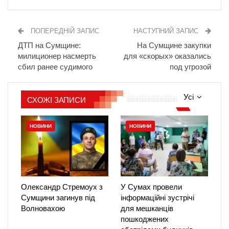
ПОПЕРЕДНІЙ ЗАПИС
НАСТУПНИЙ ЗАПИС
ДТП на Сумщине:
На Сумщине закупки
милиционер насмерть
для «скорых» оказались
сбил ранее судимого
под угрозой
Усі
СХОЖІ ЗАПИСИ
НОВИНИ
НОВИНИ
Олександр Стремоух з
У Сумах провели
Сумщини загинув під
інформаційні зустрічі
Волновахою
для мешканців
пошкоджених