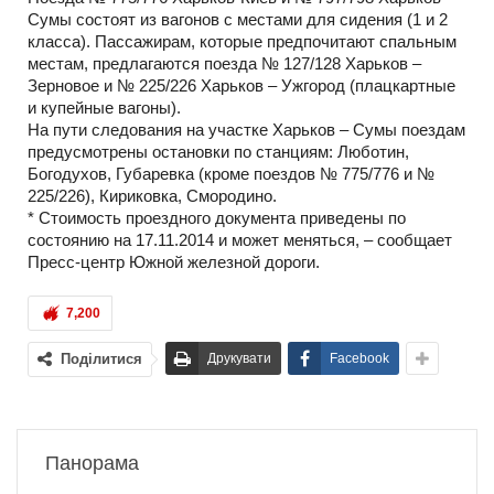
Сумы состоят из вагонов с местами для сидения (1 и 2
класса). Пассажирам, которые предпочитают спальным
местам, предлагаются поезда № 127/128 Харьков –
Зерновое и № 225/226 Харьков – Ужгород (плацкартные
и купейные вагоны).
На пути следования на участке Харьков – Сумы поездам
предусмотрены остановки по станциям: Люботин,
Богодухов, Губаревка (кроме поездов № 775/776 и №
225/226), Кириковка, Смородино.
* Стоимость проездного документа приведены по
состоянию на 17.11.2014 и может меняться, – сообщает
Пресс-центр Южной железной дороги.
7,200
Поділитися
Друкувати
Facebook
Панорама