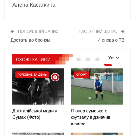
Алёна Касаткина
ПОПЕРЕДНІЙ ЗАПИС
НАСТУПНИЙ ЗАПИС
Достать до бронзы
И снова о ТВ
Усі
СХОЖІ ЗАПИСИ
ГОЛОВНЕ ЗА ДЕНЬ
СПОРТ
Дні італійської моди у
Піонер сумського
Сумах (Фото)
футзалу відзначив
ювілей