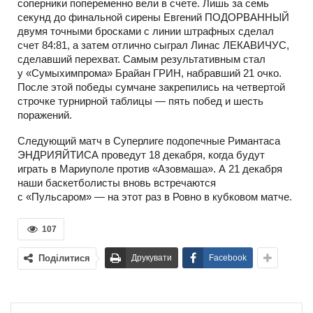
соперники попеременно вели в счете. Лишь за семь
секунд до финальной сирены Евгений ПОДОРВАННЫЙ
двумя точными бросками с линии штрафных сделал
счет 84:81, а затем отлично сыграл Линас ЛЕКАВИЧУС,
сделавший перехват. Самым результативным стал
у «Сумыхимпрома» Брайан ГРИН, набравший 21 очко.
После этой победы сумчане закрепились на четвертой
строчке турнирной таблицы — пять побед и шесть
поражений.
Следующий матч в Суперлиге подопечные Римантаса
ЭНДРИЯЙТИСА проведут 18 декабря, когда будут
играть в Мариуполе против «Азовмаша». А 21 декабря
наши баскетболисты вновь встречаются
с «Пульсаром» — на этот раз в Ровно в кубковом матче.
107
Поділитися
Друкувати
Facebook