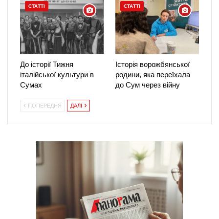
СТАТТІ
СТАТТІ
До історії Тижня
Історія ворожбянської
італійської культури в
родини, яка переїхала
Сумах
до Сум через війну
ПОПЕРЕДНЯ
ДАЛІ