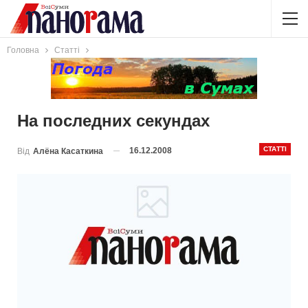
Головна
Статті
На последних секундах
СТАТТІ
16.12.2008
Від
Алёна Касаткина