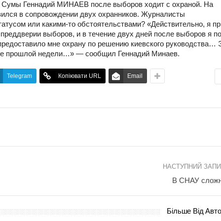
а Сумы Геннадий МИНАЕВ после выборов ходит с охраной. На
вился в сопровождении двух охранников. Журналисты
статусом или
какими-то
обстоятельствами? «Действительно, я п
в преддверии выборов, и в течение двух дней после выборов я п
предоставило мне охрану по решению киевского руководства… 
чале прошлой недели…» — сообщил Геннадий Минаев.
Telegram
Копіювати URL
Email
НАСТУПНИЙ ЗАП
В СНАУ слож
Більше Від Авт