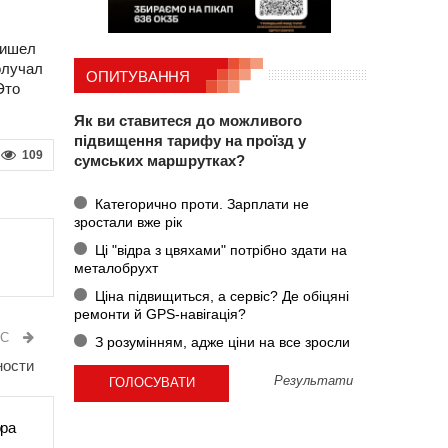
ришел
олучал
ОПИТУВАННЯ
Это
Як ви ставитеся до можливого
підвищення тарифу на проїзд у
109
сумських маршрутках?
Категорично проти. Зарплати не
зростали вже рік
Ці "відра з цвяхами" потрібно здати на
металобрухт
Ціна підвищиться, а сервіс? Де обіцяні
ремонти й GPS-навігація?
ИС
З розумінням, адже ціни на все зросли
ности
Результати
ора