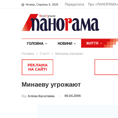
Передплата
Про «ПАНОРАМА
Четвер, Серпень 6, 2026
ЖИТТЯ
ГОЛОВНА
НОВИНИ
Головна
Статті
Минаеву угрожают
Минаеву угрожают
06.04.2006
Від
Алёна Касаткина