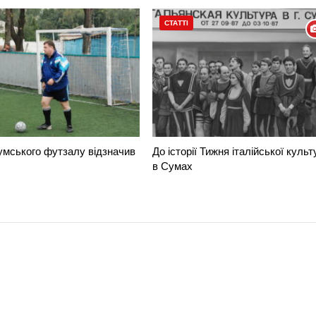
СТАТТІ
умського футзалу відзначив
До історії Тижня італійської культ
в Сумах