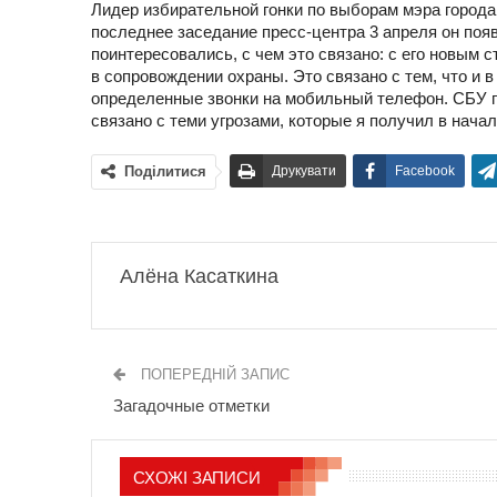
Лидер избирательной гонки по выборам мэра город
последнее заседание
пресс-центра
3 апреля он поя
поинтересовались, с чем это связано: с его новым 
в сопровождении охраны. Это связано с тем, что и 
определенные звонки на мобильный телефон. СБУ 
связано с теми угрозами, которые я получил в на
Поділитися
Друкувати
Facebook
Алёна Касаткина
ПОПЕРЕДНІЙ ЗАПИС
Загадочные отметки
СХОЖІ ЗАПИСИ