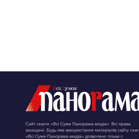
Сайт газети «Всі Суми Панорама-медіа». Всі права
захищені. Будь-яке використання матеріалів сайту газе
«Всі Суми Панорама-медіа» дозволено тільки c