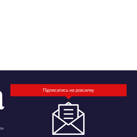
Підписатись на розсилку
ти