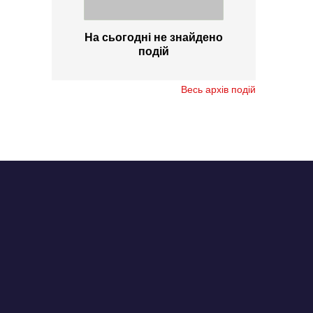
На сьогодні не знайдено
подій
Весь архів подій