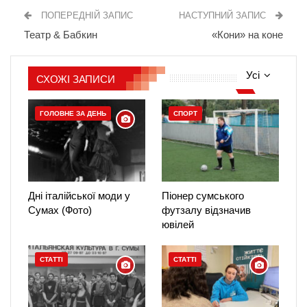
ПОПЕРЕДНІЙ ЗАПИС
НАСТУПНИЙ ЗАПИС
Театр & Бабкин
«Кони» на коне
Усі
СХОЖІ ЗАПИСИ
ГОЛОВНЕ ЗА ДЕНЬ
СПОРТ
Дні італійської моди у
Піонер сумського
Сумах (Фото)
футзалу відзначив
ювілей
СТАТТІ
СТАТТІ