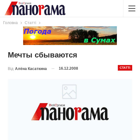
Головна
Статті
Мечты сбываются
СТАТТІ
16.12.2008
Від
Алёна Касаткина