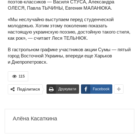
поэтов-классиков — Василя СТУСА, Александра
ОЛЕСЯ, Павла ТЫЧИНЫ, Евгения МАЛАНЮКА.
«Мы неслучайно выступаем перед студенческой
молодежью. Хотим этому поколению показать
настоящую украинскую поэзию, достойную такого стиля,
как рок», — считает Леся ТЕЛЬНЮК.
В гастрольном графике участников акции Сумы — пятый
город Восточной Украины, впереди еще Харьков
и Днепропетровск.
115
Поділитися
Друкувати
Facebook
Алёна Касаткина