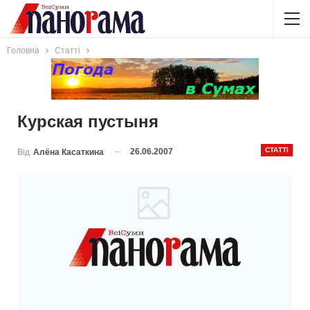
Головна
Статті
Курская пустыня
СТАТТІ
26.06.2007
Від
Алёна Касаткина