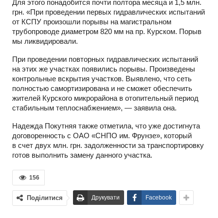
Для этого понадобится почти полтора месяца и 1,5 млн.
грн. «При проведении первых гидравлических испытаний
от КСПУ произошли порывы на магистральном
трубопроводе диаметром 820 мм на пр. Курском. Порыв
мы ликвидировали.
При проведении повторных гидравлических испытаний
на этих же участках появились порывы. Произведены
контрольные вскрытия участков. Выявлено, что сеть
полностью самортизирована и не сможет обеспечить
жителей Курского микрорайона в отопительный период
стабильным теплоснабжением», — заявила она.
Надежда Покутняя также отметила, что уже достигнута
договоренность с ОАО «СНПО им. Фрунзе», который
в счет двух млн. грн. задолженности за транспортировку
готов выполнить замену данного участка.
156
Поділитися
Друкувати
Facebook