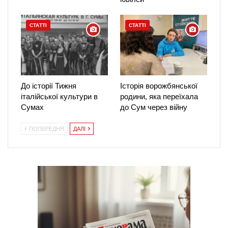
СТАТТІ
СТАТТІ
До історії Тижня
Історія ворожбянської
італійської культури в
родини, яка переїхала
Сумах
до Сум через війну
ПОПЕРЕДНЯ
ДАЛІ