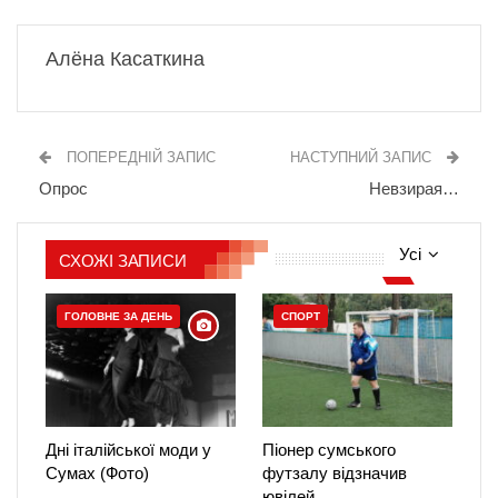
Алёна Касаткина
ПОПЕРЕДНІЙ ЗАПИС
НАСТУПНИЙ ЗАПИС
Опрос
Невзирая…
Усі
СХОЖІ ЗАПИСИ
ГОЛОВНЕ ЗА ДЕНЬ
СПОРТ
Дні італійської моди у
Піонер сумського
Сумах (Фото)
футзалу відзначив
ювілей