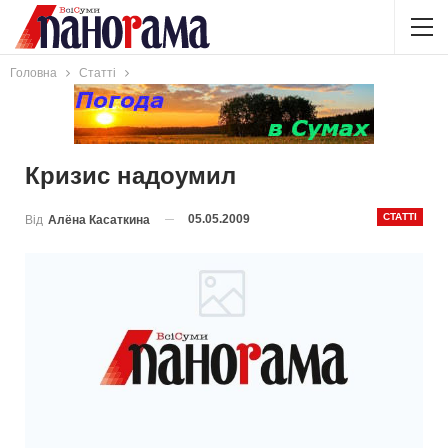
Головна
Статті
Кризис надоумил
СТАТТІ
05.05.2009
Від
Алёна Касаткина