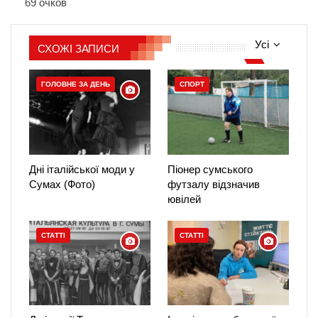
69 очков
Усі
СХОЖІ ЗАПИСИ
ГОЛОВНЕ ЗА ДЕНЬ
СПОРТ
Дні італійської моди у
Піонер сумського
Сумах (Фото)
футзалу відзначив
ювілей
СТАТТІ
СТАТТІ