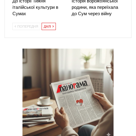
До історії Тижня
Історія ворожбянської
італійської культури в
родини, яка переїхала
Сумах
до Сум через війну
ПОПЕРЕДНЯ
ДАЛІ