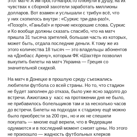
этот матч! А им просто-напросто плюнули в душу, на их
чувствах к сборной захотели заработать миллионы
долларов. Вот взамен и услышали с трибун всё, что
у них скопилось внутри : «Суркис три-два-раз!»,
«Позор!», «Ганьба!» и прочие нехорошие слова. Суркис
и Ко вообще должны сказать спасибо, что на матч
пришла 31 тысяча зрителей, большая часть из которых,
может быть, отдала последние деньги. К тому же из
этого количества 18 тысяч — это владельцы абонентов
на «Донбасс Арену», которым ФК «Шахтёр» позволил
выкупить билеты на матч Украина — Греция со
значительной скидкой.
На матч в Донецке в прошлую среду съезжались
любители футбола со всей страны. Но то, что стадион
не будет заполнен до отказа, было уже ясно задолго до
встречи. Ажиотажа у касс на протяжении дня не было,
не прибавилось болельщиков там и за несколько часов
до встречи. Билеты на подходах к стадиону ещё можно
было приобрести за 200 грн., но и их не спешили
покупать — многие ещё верили, что в Федерации
одумаются и в последний момент снизят цены. Но этого
не произошло — жадность футбольных клерков