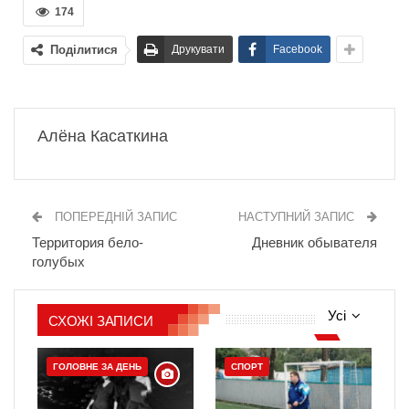
174
Поділитися
Друкувати
Facebook
Алёна Касаткина
ПОПЕРЕДНІЙ ЗАПИС
НАСТУПНИЙ ЗАПИС
Территория бело-
Дневник обывателя
голубых
Усі
СХОЖІ ЗАПИСИ
ГОЛОВНЕ ЗА ДЕНЬ
СПОРТ