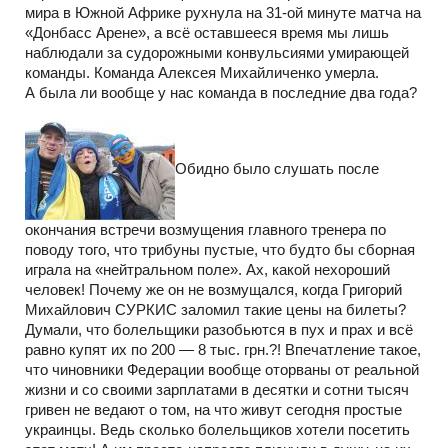
мира в Южной Африке рухнула на 31-ой минуте матча на
«Донбасс Арене», а всё оставшееся время мы лишь
наблюдали за судорожными конвульсиями умирающей
команды. Команда Алексея Михайличенко умерла.
А была ли вообще у нас команда в последние два года?
Обидно было слушать после
окончания встречи возмущения главного тренера по
поводу того, что трибуны пустые, что будто бы сборная
играла на «нейтральном поле». Ах, какой нехороший
человек! Почему же он не возмущался, когда Григорий
Михайлович СУРКИС заломил такие цены на билеты?
Думали, что болельщики разобьются в пух и прах и всё
равно купят их по 200 — 8 тыс. грн.?! Впечатление такое,
что чиновники Федерации вообще оторваны от реальной
жизни и со своими зарплатами в десятки и сотни тысяч
гривен не ведают о том, на что живут сегодня простые
украинцы. Ведь сколько болельщиков хотели посетить