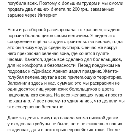
погубила всех. Поэтому с большим трудом и мы смогли
продать два лишних билета по 200 грн., заказанных
заранее через Интернет.
Если игра сборной разочаровала, то красавец стадион
поразил болельщиков своим величием. Я видел это
сооружение ещё на стадии строительства весной, тогда
это был «изумруд» среди пустыря. Сейчас же вокруг
него прекрасная зелёная зона, где хочется гулять
часами. Кажется, здесь всё сделано для болельщиков,
для их комфорта и безопасности. Перед поединком на
подходах к «Донбасс Арене» царил праздник. Жёлто-
голубая пелена окутала всю прилегающую территорию.
Запомнили здесь и нас, сумчан: это мы раскрасили не
один десяток лиц украинских болельщиков в цвета
национального флага. На всех желающих гуаши просто
не хватило. И все почему-то удивлялись, что делали мы
это совершенно бесплатно.
Даже за десять минут до начала матча никакой давки
у входов на трибуны не было, чего не скажешь о наших
стадионах, да и о некоторых европейских тоже. После