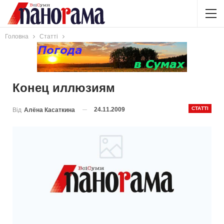
Головна
Статті
Конец иллюзиям
СТАТТІ
24.11.2009
Від
Алёна Касаткина