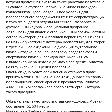
встречи пропускная система также работала безотказно.
Я увидел на футболе непривычно много инвалидов-
колясочников. Здесь созданы все условия для
беспроблемного передвижения их и их сопровождающих,
к тому же выделен отдельный сектор. Разработана
футбольным клубом и специальная программа
лояльности для людей с ограниченными возможностями,
согласно которой для инвалидов первой группы билеты
на матчи с участием «Шахтёра» бесплатные, для второй
и третьей — со скидками. Но дирекция футбольного
клуба и стадиона пошла навстречу представителям
спортивного клуба инвалидов «Феникс» из Сум
и выделила им за неделю до матча все десять билетов
на игру Украина — Греция бесплатно.
Очень обидно будет, если Донецку откажут в праве
принять матчи ЕВРО-2012. Всё-таки Донбасс со своими
болельщиками, своей ареной и президентом Ринатом
АХМЕТОВЫМ заслуживал право стать организатором
такого праздника.
Официальная вместимость стадиона «Донбасс Арена»
составляет 51 504 места
Именно на «Донбасс Арене» в официальных матчах