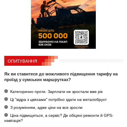
ОПИТУВАННЯ
Як ви ставитеся до можливого підвищення тарифу на
проїзд у сумських маршрутках?
Категорично проти. Зарплати не зростали вже рік
Ці "відра з цвяхами" потрібно здати на металобрухт
З розумінням, адже ціни на все зросли
Ціна підвищиться, а сервіс? Де обіцяні ремонти й GPS-
навігація?