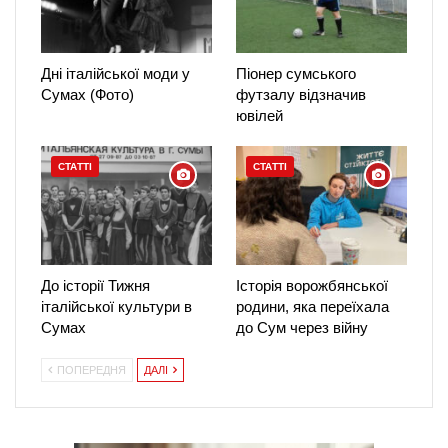
Дні італійської моди у
Піонер сумського
Сумах (Фото)
футзалу відзначив
ювілей
СТАТТІ
СТАТТІ
До історії Тижня
Історія ворожбянської
італійської культури в
родини, яка переїхала
Сумах
до Сум через війну
ПОПЕРЕДНЯ
ДАЛІ